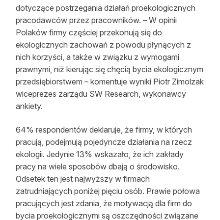
dotyczące postrzegania działań proekologicznych
Reklama
pracodawców przez pracowników. – W opinii
Polaków firmy częściej przekonują się do
Zostań autorem
ekologicznych zachowań z powodu płynących z
Archiwum
nich korzyści, a także w związku z wymogami
prawnymi, niż kierując się chęcią bycia ekologicznym
Kontakt
przedsiębiorstwem – komentuje wyniki Piotr Zimolzak
wiceprezes zarządu SW Research, wykonawcy
ankiety.
64% respondentów deklaruje, że firmy, w których
pracują, podejmują pojedyncze działania na rzecz
ekologii. Jedynie 13% wskazało, że ich zakłady
pracy na wiele sposobów dbają o środowisko.
Odsetek ten jest najwyższy w firmach
zatrudniających poniżej pięciu osób. Prawie połowa
pracujących jest zdania, że motywacją dla firm do
bycia proekologicznymi są oszczędności związane