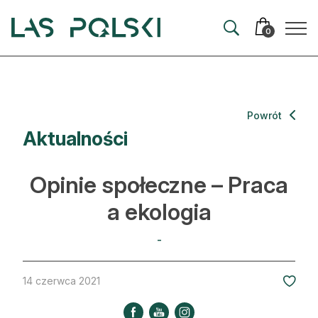
Przejdź
Przejdź
do
do
0
nawigacji
treści
Aktualności
Powrót
Aktualności
Artykuły
Hodowla lasu
Opinie społeczne – Praca
Ochrona lasu
a ekologia
Nowe technologie
-
Prawo
14 czerwca 2021
Kultura i historia