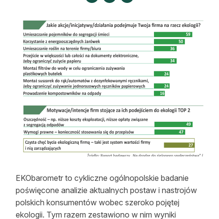
Strefa eksperta
Auto do lasu
Dla drwala
Leśnik na zakupach
Z zagranicy
Edukacja
Lasy prywatne
O nas
EKObarometr to cykliczne ogólnopolskie badanie
100 lat „Lasu Polskiego”
poświęcone analizie aktualnych postaw i nastrojów
polskich konsumentów wobec szeroko pojętej
Prenumerata
ekologii. Tym razem zestawiono w nim wyniki