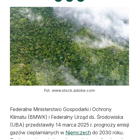
Strefa eksperta
Auto do lasu
Dla drwala
Leśnik na zakupach
Z zagranicy
Edukacja
Lasy prywatne
Fot. www.stock.adobe.com
O nas
Federalne Ministerstwo Gospodarki i Ochrony
Klimatu (BMWK) i Federalny Urząd ds. Środowiska
100 lat „Lasu Polskiego”
(UBA) przedstawiły 14 marca 2025 r. prognozy emisji
gazów cieplarnianych w
Niemczech
do 2030 roku.
Prenumerata