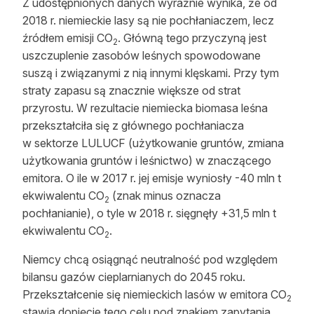
Z udostępnionych danych wyraźnie wynika, że od
Reklama
2018 r. niemieckie lasy są nie pochłaniaczem, lecz
źródłem emisji CO
. Główną tego przyczyną jest
2
Zostań autorem
uszczuplenie zasobów leśnych spowodowane
suszą i związanymi z nią innymi klęskami. Przy tym
Archiwum
straty zapasu są znacznie większe od strat
przyrostu. W rezultacie niemiecka biomasa leśna
Kontakt
przekształciła się z głównego pochłaniacza
w sektorze LULUCF (użytkowanie gruntów, zmiana
użytkowania gruntów i leśnictwo) w znaczącego
emitora. O ile w 2017 r. jej emisje wyniosły -40 mln t
ekwiwalentu CO
(znak minus oznacza
2
pochłanianie), o tyle w 2018 r. sięgnęły +31,5 mln t
ekwiwalentu CO
.
2
Niemcy chcą osiągnąć neutralność pod względem
bilansu gazów cieplarnianych do 2045 roku.
Przekształcenie się niemieckich lasów w emitora CO
2
stawia dopięcie tego celu pod znakiem zapytania.