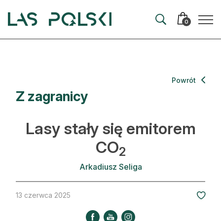
Przejdź
Przejdź
do
do
0
nawigacji
treści
Aktualności
Powrót
Z zagranicy
Artykuły
Hodowla lasu
Lasy stały się emitorem
Ochrona lasu
CO
2
Nowe technologie
Arkadiusz Seliga
Prawo
13 czerwca 2025
Kultura i historia