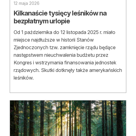
12 maja 2026
Strefa eksperta
Kilkanaście tysięcy leśników na
Auto do lasu
bezpłatnym urlopie
Dla drwala
Od 1 października do 12 listopada 2025 r. miało
miejsce najdłuższe w historii Stanów
Leśnik na zakupach
Zjednoczonych tzw. zamknięcie rządu będące
następstwem nieuchwalenia budżetu przez
Z zagranicy
Kongres i wstrzymania finansowania jednostek
rządowych. Skutki dotknęły także amerykańskich
Edukacja
leśników.
Lasy prywatne
O nas
100 lat „Lasu Polskiego”
Prenumerata