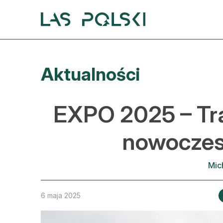
Przejdź
Przejdź
do
do
nawigacji
treści
A
Aktualności
A
S
EXPO 2025 – Tr
A
nowocze
D
Mic
L
Z
6 maja 2025
E