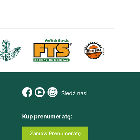
Śledź nas!
Kup prenumeratę:
Zamów Prenumeratę