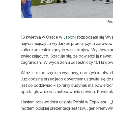
Fot
13 kwietnia w Osace w
Japonii
rozpoczęła się Wy
najważniejszych wydarzeń promujących zarówno po
kulturę uczestniczących w niej krajów. Wystawa po
zwiedzających. Szacuje się, że odwiedzi ją nawet
zagraniczni. W wydarzeniu uczestniczy 161 krajów
Wraz z rozpoczęciem wystawy, uroczyście otwarto
Już godzinę przed jego otwarciem ustawiła się do 
jest co podziwiać – spiralny budynek ma powierzchni
oparta głównie na zastosowaniu drewna. Konstrukcj
Hasłem przewodnim udziału Polski w Expo jest – 
mottem polskiej prezentacji jest tzw. „gen kreatyw