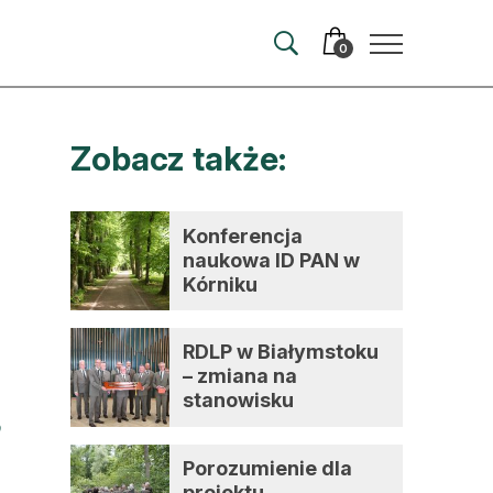
0
Zobacz także:
merata
ma
Konferencja
naukowa ID PAN w
 autorem
Kórniku
wum
RDLP w Białymstoku
t
– zmiana na
stanowisku
dyrektora
Porozumienie dla
projektu