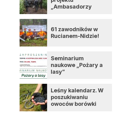
„Ambasadorzy
zmian”
61 zawodników w
Rucianem-Nidzie!
Seminarium
naukowe „Pożary a
lasy”
Leśny kalendarz. W
poszukiwaniu
owoców borówki
czernicy