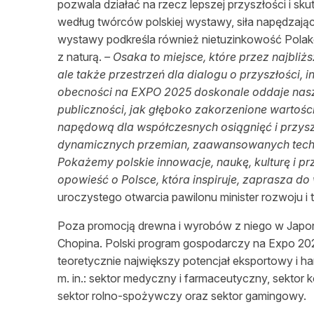
pozwala działać na rzecz lepszej przyszłości i sk
według twórców polskiej wystawy, siła napędzają
wystawy podkreśla również nietuzinkowość Polaków
z naturą.
– Osaka to miejsce, które przez najbliż
ale także przestrzeń dla dialogu o przyszłości, 
obecności na EXPO 2025 doskonale oddaje nasz
publiczności, jak głęboko zakorzenione wartości, t
napędową dla współczesnych osiągnięć i przysz
dynamicznych przemian, zaawansowanych technol
Pokażemy polskie innowacje, naukę, kulturę i pr
opowieść o Polsce, która inspiruje, zaprasza d
uroczystego otwarcia pawilonu minister rozwoju i 
Poza promocją drewna i wyrobów z niego w Japonii
Chopina. Polski program gospodarczy na Expo 202
teoretycznie największy potencjał eksportowy i ha
m. in.: sektor medyczny i farmaceutyczny, sektor k
sektor rolno-spożywczy oraz sektor gamingowy.