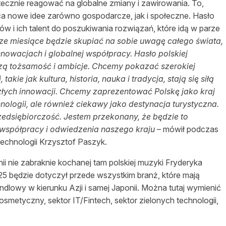
utecznie reagować na globalne zmiany i zawirowania. To,
ca nowe idee zarówno gospodarcze, jak i społeczne. Hasło
 i ich talent do poszukiwania rozwiązań, które idą w parze
sze miesiące będzie skupiać na sobie uwagę całego świata,
innowacjach i globalnej współpracy. Hasło polskiej
ą tożsamość i ambicje. Chcemy pokazać szerokiej
akie jak kultura, historia, nauka i tradycja, stają się siłą
łych innowacji. Chcemy zaprezentować Polskę jako kraj
ogii, ale również ciekawy jako destynacja turystyczna.
zedsiębiorczość. Jestem przekonany, że będzie to
o współpracy i odwiedzenia naszego kraju –
mówił podczas
technologii Krzysztof Paszyk.
 nie zabraknie kochanej tam polskiej muzyki Fryderyka
5 będzie dotyczył przede wszystkim branż, które mają
ndlowy w kierunku Azji i samej Japonii. Można tutaj wymienić
osmetyczny, sektor IT/Fintech, sektor zielonych technologii,