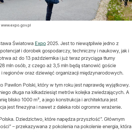
. www.expo.gov.pl
stawa Światowa
Expo
2025. Jest to niewątpliwie jedno z
tencjał i dorobek gospodarczy, techniczny i naukowy, jak i
trwa aż do 13 października i już teraz przyciąga tłumy
 28 mln osób, z czego aż 3,5 mln będą stanowić goście
 i regionów oraz dziewięć organizacji międzynarodowych.
 Pawilon Polski, który w tym roku jest naprawdę wyjątkowy.
niego długa na kilkadziesiąt metrów kolejka zwiedzających. A
ę blisko 1000 m², a jego konstrukcja i architektura jest
a jest finezyjna i nawet z daleka robi ogromne wrażenie.
„Polska. Dziedzictwo, które napędza przyszłość”. Głównym
ności” – przekazywana z pokolenia na pokolenie energia, która