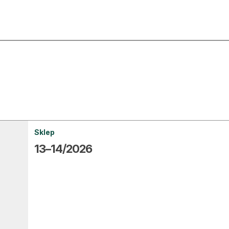
ktualności
O nas
rtykuły
Prenu
trefa eksperta
Rekla
uto do lasu
Zostań
Sklep
13–14/2026
la drwala
Archi
eśnik na zakupach
Kontak
 zagranicy
dukacja