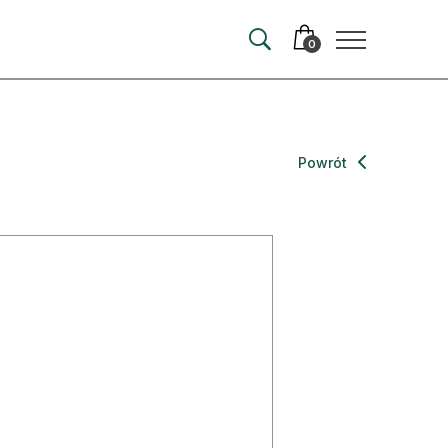
0
merata
Powrót
ma
 autorem
wum
t