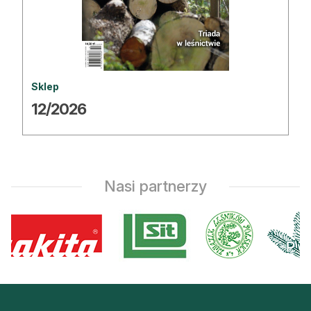
Reklama
Zostań autorem
Archiwum
Sklep
12/2026
Kontakt
Nasi partnerzy