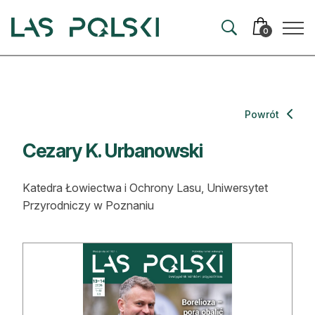
Przejdź
Przejdź
do
do
0
nawigacji
treści
Aktualności
Powrót
Artykuły
Cezary K. Urbanowski
Hodowla lasu
Katedra Łowiectwa i Ochrony Lasu, Uniwersytet
Ochrona lasu
Przyrodniczy w Poznaniu
Nowe technologie
Prawo
Kultura i historia