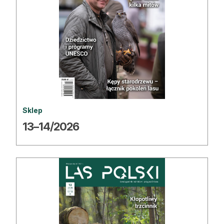
Strefa eksperta
Auto do lasu
Dla drwala
Leśnik na zakupach
Z zagranicy
Sklep
Edukacja
13–14/2026
Lasy prywatne
O nas
100 lat „Lasu Polskiego”
Prenumerata