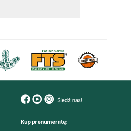
Śledź nas!
Kup prenumeratę: