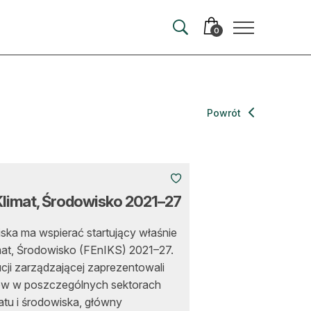
0
merata
Powrót
ma
 autorem
 Klimat, Środowisko 2021–27
wum
ska ma wspierać startujący właśnie
t
imat, Środowisko (FEnIKS) 2021–27.
ucji zarządzającej zaprezentowali
rów w poszczególnych sektorach
atu i środowiska, główny