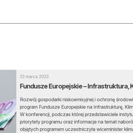
ktualności
O nas
rtykuły
Prenu
trefa eksperta
Rekla
uto do lasu
Zostań
23 marca 2023
Fundusze Europejskie – Infrastruktura,
la drwala
Archi
Rozwój gospodarki niskoemisyjnej i ochronę środowi
eśnik na zakupach
Kontak
program Fundusze Europejskie na Infrastrukturę, Kl
 zagranicy
W konferencji, podczas której przedstawiciele instyt
priorytety programu oraz informacje na temat nabo
dukacja
objętych programem uczestniczyła wiceminister klim