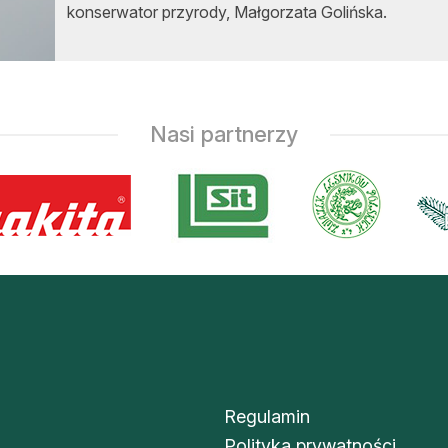
konserwator przyrody, Małgorzata Golińska.
asy prywatne
Nasi partnerzy
Regulamin
Polityka prywatności