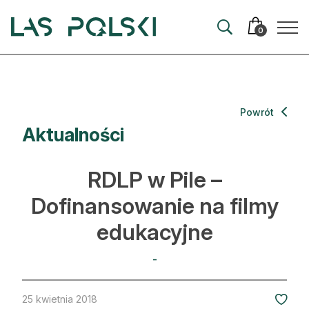
Przejdź
Przejdź
do
do
0
nawigacji
treści
Aktualności
Powrót
Aktualności
Artykuły
Hodowla lasu
RDLP w Pile –
Ochrona lasu
Dofinansowanie na filmy
edukacyjne
Nowe technologie
Prawo
-
Kultura i historia
25 kwietnia 2018