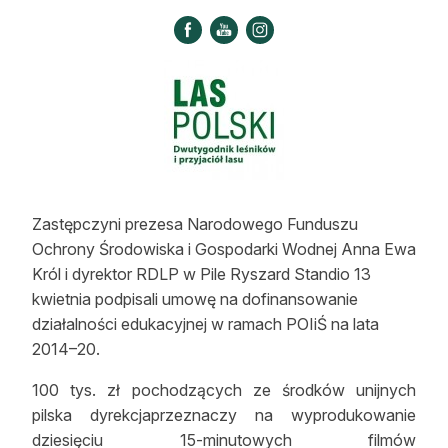
Strefa eksperta
Auto do lasu
Dla drwala
Leśnik na zakupach
Z zagranicy
Zastępczyni prezesa Narodowego Funduszu
Edukacja
Ochrony Środowiska i Gospodarki Wodnej Anna Ewa
Król i dyrektor RDLP w Pile Ryszard Standio 13
Lasy prywatne
kwietnia podpisali umowę na dofinansowanie
działalności edukacyjnej w ramach POIiŚ na lata
O nas
2014–20.
100 lat „Lasu Polskiego”
100 tys. zł pochodzących ze środków unijnych
pilska dyrekcjaprzeznaczy na wyprodukowanie
Prenumerata
dziesięciu 15-minutowych filmów