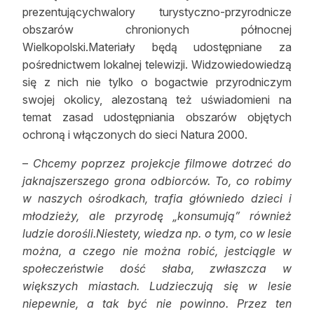
prezentującychwalory turystyczno-przyrodnicze
Reklama
obszarów chronionych północnej
Wielkopolski.Materiały będą udostępniane za
Zostań autorem
pośrednictwem lokalnej telewizji. Widzowiedowiedzą
Archiwum
się z nich nie tylko o bogactwie przyrodniczym
swojej okolicy, alezostaną też uświadomieni na
Kontakt
temat zasad udostępniania obszarów objętych
ochroną i włączonych do sieci Natura 2000.
–
Chcemy poprzez projekcje filmowe dotrzeć do
jaknajszerszego grona odbiorców. To, co robimy
w naszych ośrodkach, trafia główniedo dzieci i
młodzieży, ale przyrodę „konsumują” również
ludzie dorośli.Niestety, wiedza np. o tym, co w lesie
można, a czego nie można robić, jestciągle w
społeczeństwie dość słaba, zwłaszcza w
większych miastach. Ludzieczują się w lesie
niepewnie, a tak być nie powinno. Przez ten