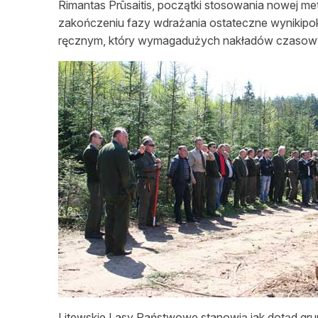
Rimantas Prūsaitis, początki stosowania nowej m
zakończeniu fazy wdrażania ostateczne wynikipok
ręcznym, który wymagadużych nakładów czasowych
Litewskie Lasy Państwowe stanowią jak dotąd gru