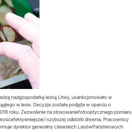
ładzę nadgospodarką leśną Litwy, usankcjonowało w
ągłego w lesie. Decyzja została podjęta w oparciu o
 2016 roku. Zezwolenie na stosowaniefotooptycznego pomiaru
śćefektywniejszej i szybszej odbiórki drewna. Pracownicy
formuje dyrektor generalny Litewskich LasówPaństwowych