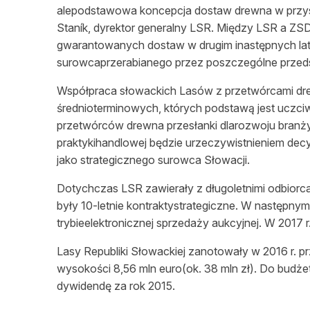
alepodstawowa koncepcja dostaw drewna w przysz
Staník, dyrektor generalny LSR. Między LSR a ZS
gwarantowanych dostaw w drugim inastępnych lat
surowcaprzerabianego przez poszczególne przeds
Współpraca słowackich Lasów z przetwórcami d
średnioterminowych, których podstawą jest uczc
przetwórców drewna przesłanki dlarozwoju branż
praktykihandlowej będzie urzeczywistnieniem dec
jako strategicznego surowca Słowacji.
Dotychczas LSR zawierały z długoletnimi odbiorc
były 10-letnie kontraktystrategiczne. W następn
trybieelektronicznej sprzedaży aukcyjnej. W 2017 r
Lasy Republiki Słowackiej zanotowały w 2016 r. pr
wysokości 8,56 mln euro(ok. 38 mln zł). Do budże
dywidendę za rok 2015.