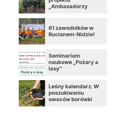
„Ambasadorzy
zmian”
61 zawodników w
Rucianem-Nidzie!
Seminarium
naukowe „Pożary a
lasy”
Leśny kalendarz. W
poszukiwaniu
owoców borówki
czernicy