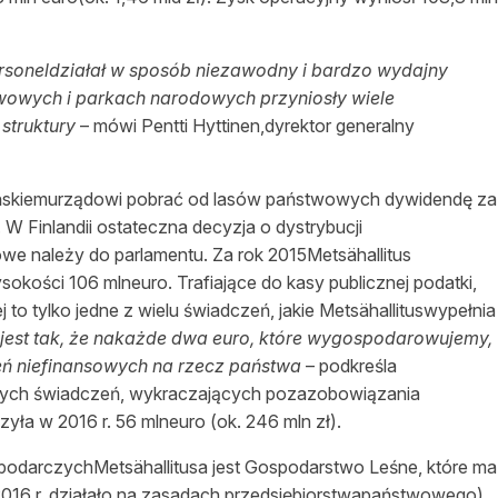
personeldziałał w sposób niezawodny i bardzo wydajny
wowych i parkach narodowych przyniosły wiele
struktury
– mówi Pentti Hyttinen,dyrektor generalny
ińskiemurządowi pobrać od lasów państwowych dywidendę za
 W Finlandii ostateczna decyzja o dystrybucji
 należy do parlamentu. Za rok 2015Metsähallitus
kości 106 mlneuro. Trafiające do kasy publicznej podatki,
 to tylko jedne z wielu świadczeń, jakie Metsähallituswypełnia
 jest tak, że nakażde dwa euro, które wygospodarowujemy,
eń niefinansowych na rzecz państwa
– podkreśla
anych świadczeń, wykraczających pozazobowiązania
ła w 2016 r. 56 mlneuro (ok. 246 mln zł).
darczychMetsähallitusa jest Gospodarstwo Leśne, które ma
 2016 r. działało na zasadach przedsiębiorstwapaństwowego).