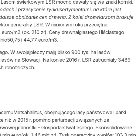
 Lasom świerkowym LSR mocno dawały się we znaki korniki.
odach i przesycenie rynkusortymentami, na które jest
adalsze obniżanie cen drewna. Z kolei drzewiarzom brakuje
ektor generalny LSR. W minionym roku przeciętna
uro/m3 (ok. 210 zł). Ceny drewnaiglastego i liściastego
dnio50,75 i 44,77 euro/m3.
go. W swojejpieczy mają blisko 900 tys. ha lasów
asów na Słowacji. Na koniec 2016 r. LSR zatrudniały 3489
h robotniczych.
ernuMetsähallitus, obejmującego lasy państwowe i parki
ze niż w 2015 r. pomimo perturbacji związanych ze
tawowej jednostki – GospodarstwaLeśnego. Skonsolidowane
ln euro(ok. 1,46 mld zł). Zysk operacyjny wyniósł 103,3 mln