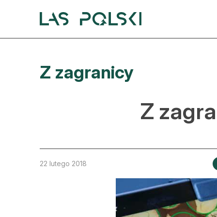
Przejdź
Przejdź
do
do
nawigacji
treści
A
Z zagranicy
A
S
Z zagra
A
D
L
22 lutego 2018
Z
E