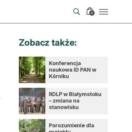
0
Zobacz także:
merata
ma
Konferencja
naukowa ID PAN w
 autorem
Kórniku
wum
RDLP w Białymstoku
t
– zmiana na
stanowisku
dyrektora
Porozumienie dla
projektu