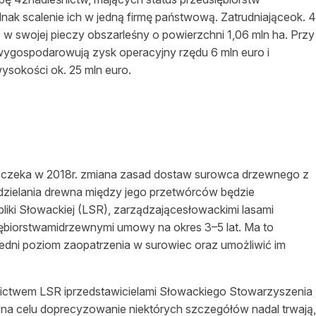
ak scalenie ich w jedną firmę państwową. Zatrudniająceok. 4
w swojej pieczy obszarleśny o powierzchni 1,06 mln ha. Przy
ygospodarowują zysk operacyjny rzędu 6 mln euro i
sokości ok. 25 mln euro.
o czeka w 2018r. zmiana zasad dostaw surowca drzewnego z
ielania drewna między jego przetwórców będzie
iki Słowackiej (LSR), zarządzającesłowackimi lasami
ębiorstwamidrzewnymi umowy na okres 3–5 lat. Ma to
ni poziom zaopatrzenia w surowiec oraz umożliwić im
ictwem LSR iprzedstawicielami Słowackiego Stowarzyszenia
a celu doprecyzowanie niektórych szczegółów nadal trwają,