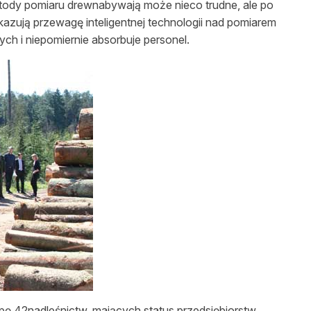
etody pomiaru drewnabywają może nieco trudne, ale po
azują przewagę inteligentnej technologii nad pomiarem
 i niepomiernie absorbuje personel.
pę 42nadleśnictw, mających status przedsiębiorstw