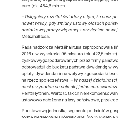
euro (ok. 454,6 mln zł).
–
Osiągnięty rezultat świadczy o tym, że nasz 
nawet wtedy, gdy zmiany ustawy olasach państ
dodatkowej pracyzwiązanej z przyjęciem nowej 
Metsähallitusa.
Rada nadzorcza Metsähallitusa zaproponowała f
2016 r. w wysokości 96 mlneuro (ok. 422,5 mln zł).
zyskówwygospodarowanych przez firmy państwowe
odprowadził do budżetu państwa dywidendę w wyso
opłaty, dywidenda i inne wpływy zgospodarki leśnej
na rzecz społeczeństwa. –
W naszej działalności
musi przypadać co najmniej jedno euroświadcz
PenttiHyttinen. Wartość takich nierekompensow
ustawowo nałożone na lasy państwowe, przekroczy
Podstawową jednostką segmentu podmiotów gospo
formę niegiełdowej spółkiakcyjnej (do 15 kwietnia