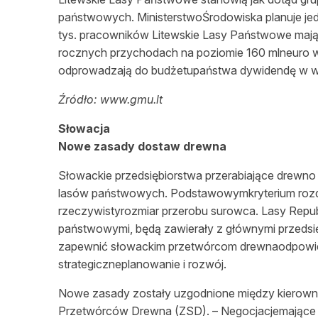
państwowych. MinisterstwoŚrodowiska planuje jedn
tys. pracowników Litewskie Lasy Państwowe mają 
rocznych przychodach na poziomie 160 mlneuro w
odprowadzają do budżetupaństwa dywidendę w wy
Źródło: www.gmu.lt
Słowacja
Nowe zasady dostaw drewna
Słowackie przedsiębiorstwa przerabiające drewn
lasów państwowych. Podstawowymkryterium rozdz
rzeczywistyrozmiar przerobu surowca. Lasy Republ
państwowymi, będą zawierały z głównymi przedsi
zapewnić słowackim przetwórcom drewnaodpowied
strategiczneplanowanie i rozwój.
Nowe zasady zostały uzgodnione między kierown
Przetwórców Drewna (ZSD). – Negocjacjemające n