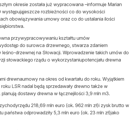
łym okresie została już wypracowana –informuje Marian
D występująjeszcze rozbieżności co do wysokości
ach obowiązywania umowy oraz co do ustalania ilości
iębiorstwa.
rewna przywypracowywaniu kształtu umów
iwydostęp do surowca drzewnego, stwarza zdaniem
y leśno-drzewnej na Słowacji. Wprowadzenie takich umów do
yzji słowackiego rządu o wykorzystaniupotencjału drewna
ami drewnaumowy na okres od kwartału do roku. Wyjątkiem
ym roku LSR nadal będą sprzedawały drewno także w
. planują dostawy drewna w łącznejilości 3,9 mln m3.
zychodyrzędu 218,69 mln euro (ok. 962 mln zł)i zysk brutto w
tu państwa odprowadziły 5,3 mln euro (ok. 23 mln zł)jako