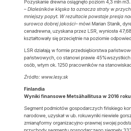
Pozyskanie drewna osiągnęło poziom 4,3 mln m3.
–
Dlaleśników klęska ta oznacza straty w przych
mniejszy popyt. W rezultacie powstaje presja n
surowca dobrej jakości
– mówi Marian Staník, dyr
cenadrewna, uzyskana przez LSR, wyniosła 47,68 e
kształtowały się przeciętnie na poziomie odpowie
LSR działają w formie przedsiębiorstwa państwowe
państwowych, co stanowi prawie 45%wszystkich l
osób, wtym ok. 1250 pracowników na stanowiskac
Źródło: www.lesy.sk
Finlandia
Wyniki finansowe Metsähallitusa w 2016 roku
Segment podmiotów gospodarczych fińskiego konc
narodowe, uzyskał w ub. rokuwyniki niewiele gors
zmianąformy organizacyjno-prawnej swojej pods
przychody segmentu gospodarczego sięgnęły 333 m