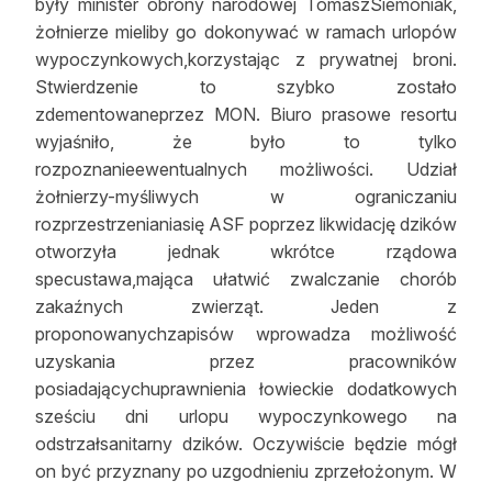
były minister obrony narodowej TomaszSiemoniak,
Reklama
żołnierze mieliby go dokonywać w ramach urlopów
wypoczynkowych,korzystając z prywatnej broni.
Zostań autorem
Stwierdzenie to szybko zostało
zdementowaneprzez MON. Biuro prasowe resortu
Archiwum
wyjaśniło, że było to tylko
rozpoznanieewentualnych możliwości. Udział
Kontakt
żołnierzy-myśliwych w ograniczaniu
rozprzestrzenianiasię ASF poprzez likwidację dzików
otworzyła jednak wkrótce rządowa
specustawa,mająca ułatwić zwalczanie chorób
zakaźnych zwierząt. Jeden z
proponowanychzapisów wprowadza możliwość
uzyskania przez pracowników
posiadającychuprawnienia łowieckie dodatkowych
sześciu dni urlopu wypoczynkowego na
odstrzałsanitarny dzików. Oczywiście będzie mógł
on być przyznany po uzgodnieniu zprzełożonym. W