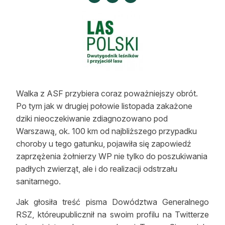
Strefa eksperta
Auto do lasu
Dla drwala
Leśnik na zakupach
Walka z ASF przybiera coraz poważniejszy obrót.
Z zagranicy
Po tym jak w drugiej połowie listopada zakażone
Edukacja
dziki nieoczekiwanie zdiagnozowano pod
Warszawą, ok. 100 km od najbliższego przypadku
Lasy prywatne
choroby u tego gatunku, pojawiła się zapowiedź
zaprzężenia żołnierzy WP nie tylko do poszukiwania
padłych zwierząt, ale i do realizacji odstrzału
O nas
sanitarnego.
100 lat „Lasu Polskiego”
Jak głosiła treść pisma Dowództwa Generalnego
RSZ, któreupublicznił na swoim profilu na Twitterze
Prenumerata