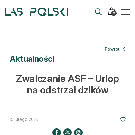
Przejdź
Przejdź
do
do
0
nawigacji
treści
Aktualności
Powrót
Aktualności
Artykuły
Hodowla lasu
Zwalczanie ASF – Urlop
Ochrona lasu
na odstrzał dzików
Nowe technologie
-
Prawo
15 lutego 2018
Kultura i historia