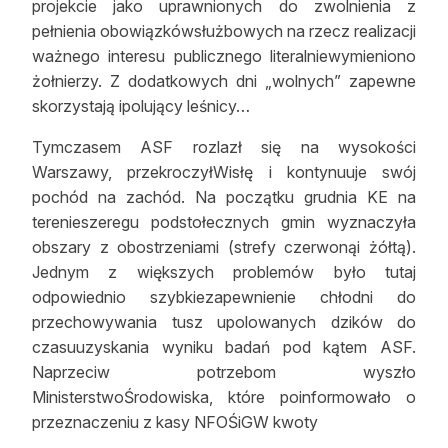
projekcie jako uprawnionych do zwolnienia z
pełnienia obowiązkówsłużbowych na rzecz realizacji
ważnego interesu publicznego literalniewymieniono
żołnierzy. Z dodatkowych dni „wolnych” zapewne
skorzystają ipolujący leśnicy…
Tymczasem ASF rozlazł się na wysokości
Warszawy, przekroczyłWisłę i kontynuuje swój
pochód na zachód. Na początku grudnia KE na
terenieszeregu podstołecznych gmin wyznaczyła
obszary z obostrzeniami (strefy czerwonąi żółtą).
Jednym z większych problemów było tutaj
odpowiednio szybkiezapewnienie chłodni do
przechowywania tusz upolowanych dzików do
czasuuzyskania wyniku badań pod kątem ASF.
Naprzeciw potrzebom wyszło
MinisterstwoŚrodowiska, które poinformowało o
przeznaczeniu z kasy NFOŚiGW kwoty