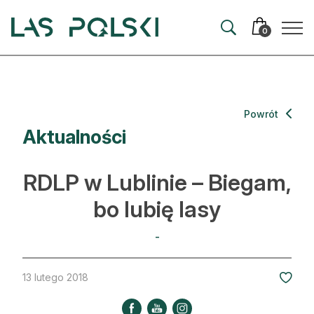
Przejdź
Przejdź
do
do
0
nawigacji
treści
Aktualności
Powrót
Aktualności
Artykuły
Hodowla lasu
RDLP w Lublinie – Biegam,
Ochrona lasu
bo lubię lasy
Nowe technologie
-
Prawo
13 lutego 2018
Kultura i historia