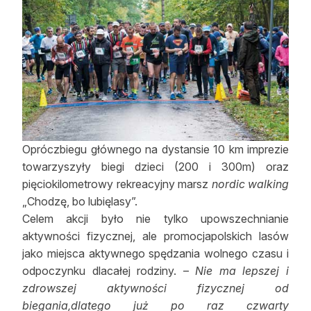
Reklama
Zostań autorem
Archiwum
Kontakt
Opróczbiegu głównego na dystansie 10 km imprezie
towarzyszyły biegi dzieci (200 i 300m) oraz
pięciokilometrowy rekreacyjny marsz
nordic walking
„Chodzę, bo lubięlasy”.
Celem akcji było nie tylko upowszechnianie
aktywności fizycznej, ale promocjapolskich lasów
jako miejsca aktywnego spędzania wolnego czasu i
odpoczynku dlacałej rodziny. –
Nie ma lepszej i
zdrowszej aktywności fizycznej od
biegania,dlatego już po raz czwarty