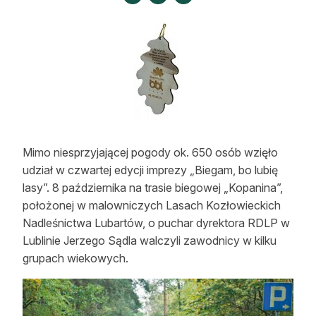
Strefa eksperta
Auto do lasu
Dla drwala
Leśnik na zakupach
Z zagranicy
Mimo niesprzyjającej pogody ok. 650 osób wzięło
Edukacja
udział w czwartej edycji imprezy „Biegam, bo lubię
lasy”. 8 października na trasie biegowej „Kopanina”,
Lasy prywatne
położonej w malowniczych Lasach Kozłowieckich
Nadleśnictwa Lubartów, o puchar dyrektora RDLP w
O nas
Lublinie Jerzego Sądla walczyli zawodnicy w kilku
grupach wiekowych.
100 lat „Lasu Polskiego”
Prenumerata