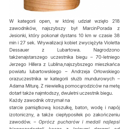
W kategorii open, w której udział wzięło 218
zawodników, najszybszy był MarcinPorada z
Jesionki, który pokonał dystans 10 km w czasie 38
min i 27 sek. Wrywalizacji kobiet zwyciężyła Violetta
Dessauer z Lubartowa. Nagrodzono
takżenajstarszego uczestnika biegu – 70-letniego
Jerzego Hillera z Lublina,najszybszego mieszkańca
powiatu lubartowskiego – Andrzeja Orłowskiego
orazuczestnika w kategorii służb mundurowych –
Adama Miturę. Z niewielką pomocąrodziców na metę
dotarł także najmłodszy, dwuletni uczestnik biegu.
Każdy zawodnik otrzymał na
starcie pamiątkową koszulkę, baton, wodę i napój
izotoniczny, a także ciepłyposiłek po zakończeniu
zawodów. –
Oprócz pucharów i medali najlepsi
biegaczedostali kosze z leśnymi darami od