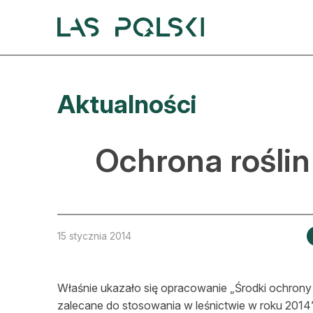
Przejdź
Przejdź
do
do
nawigacji
treści
A
Aktualności
A
S
Ochrona roślin
A
D
L
15 stycznia 2014
Z
Właśnie ukazało się opracowanie „Środki ochrony 
E
zalecane do stosowania w leśnictwie w roku 2014”