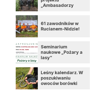
„Ambasadorzy
zmian”
61 zawodników w
Rucianem-Nidzie!
Seminarium
naukowe „Pożary a
lasy”
Leśny kalendarz. W
poszukiwaniu
owoców borówki
czernicy