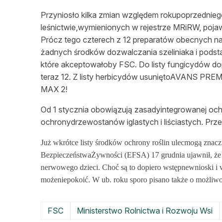
L
Przyniosło kilka zmian względem rokupoprzednie
leśnictwie,wymienionych w rejestrze MRiRW, pojawi
Prócz tego czterech z 12 preparatów obecnych na 
żadnych środków dozwalczania szeliniaka i pods
które akceptowałoby FSC. Do listy fungicydów 
teraz 12. Z listy herbicydów usuniętoAVANS PRE
MAX 2!
Od 1 stycznia obowiązują zasadyintegrowanej ochr
ochronydrzewostanów iglastych i liściastych. Pr
Już wkrótce listy środków ochrony roślin ulecmogą znac
BezpieczeństwaŻywności (EFSA) 17 grudnia ujawnił, że
nerwowego dzieci. Choć są to dopiero wstępnewnioski i w
możeniepokoić. W ub. roku sporo pisano także o możliw
FSC
Ministerstwo Rolnictwa i Rozwoju Wsi