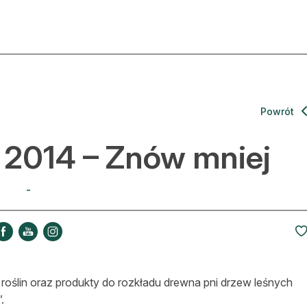
ktualności
O nas
rtykuły
Prenu
Powrót
trefa eksperta
Rekla
 2014 – Znów mniej
uto do lasu
Zostań
-
la drwala
Archi
eśnik na zakupach
Kontak
 zagranicy
roślin oraz produkty do rozkładu drewna pni drzew leśnych
dukacja
.