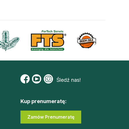
Śledź nas!
Kup prenumeratę:
Zamów Prenumeratę