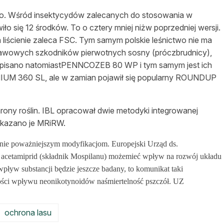
asy prywatne
go. Wśród insektycydów zalecanych do stosowania w
ło się 12 środków. To o cztery mniej niżw poprzedniej wersji.
liścienie zaleca FSC. Tym samym polskie leśnictwo nie ma
tawowych szkodników pierwotnych sosny (próczbrudnicy),
dopisano natomiastPENNCOZEB 80 WP i tym samym jest ich
MIUM 360 SL, ale w zamian pojawił się popularny ROUNDUP
ony roślin. IBL opracował dwie metodyki integrowanej
zekazano je MRiRW.
znie poważniejszym modyfikacjom. Europejski Urząd ds.
 acetamiprid (składnik Mospilanu) możemieć wpływ na rozwój układu
pływ substancji będzie jeszcze badany, to komunikat taki
ości wpływu neonikotynoidów naśmiertelność pszczół.
UZ
ochrona lasu