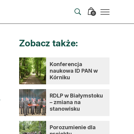
0
Zobacz także:
merata
ma
Konferencja
naukowa ID PAN w
 autorem
Kórniku
wum
RDLP w Białymstoku
t
– zmiana na
stanowisku
dyrektora
Porozumienie dla
projektu