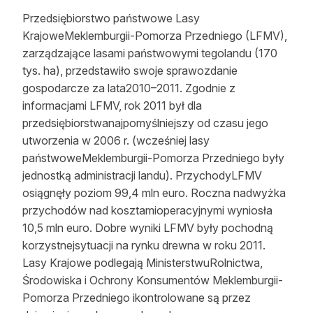
Przedsiębiorstwo państwowe Lasy
KrajoweMeklemburgii-Pomorza Przedniego (LFMV),
zarządzające lasami państwowymi tegolandu (170
tys. ha), przedstawiło swoje sprawozdanie
gospodarcze za lata2010–2011. Zgodnie z
informacjami LFMV, rok 2011 był dla
przedsiębiorstwanajpomyślniejszy od czasu jego
utworzenia w 2006 r. (wcześniej lasy
państwoweMeklemburgii-Pomorza Przedniego były
jednostką administracji landu). PrzychodyLFMV
osiągnęły poziom 99,4 mln euro. Roczna nadwyżka
przychodów nad kosztamioperacyjnymi wyniosła
10,5 mln euro. Dobre wyniki LFMV były pochodną
korzystnejsytuacji na rynku drewna w roku 2011.
Lasy Krajowe podlegają MinisterstwuRolnictwa,
Środowiska i Ochrony Konsumentów Meklemburgii-
Pomorza Przedniego ikontrolowane są przez