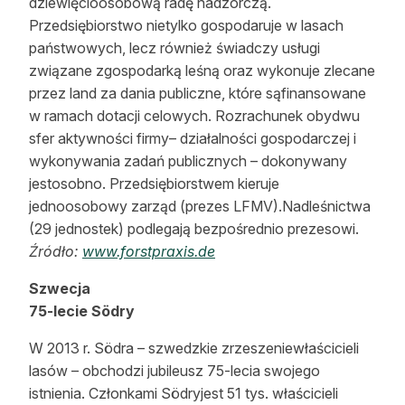
dziewięcioosobową radę nadzorczą.
Przedsiębiorstwo nietylko gospodaruje w lasach
państwowych, lecz również świadczy usługi
związane zgospodarką leśną oraz wykonuje zlecane
przez land za dania publiczne, które sąfinansowane
w ramach dotacji celowych. Rozrachunek obydwu
sfer aktywności firmy– działalności gospodarczej i
wykonywania zadań publicznych – dokonywany
jestosobno. Przedsiębiorstwem kieruje
jednoosobowy zarząd (prezes LFMV).Nadleśnictwa
(29 jednostek) podlegają bezpośrednio prezesowi.
Źródło:
www.forstpraxis.de
Szwecja
75-lecie Södry
W 2013 r. Södra – szwedzkie zrzeszeniewłaścicieli
lasów – obchodzi jubileusz 75-lecia swojego
istnienia. Członkami Södryjest 51 tys. właścicieli