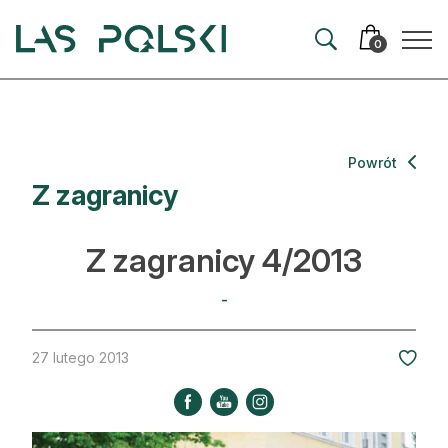
Przejdź
Przejdź
do
do
0
nawigacji
treści
Aktualności
Powrót
Z zagranicy
Artykuły
Hodowla lasu
Z zagranicy 4/2013
Ochrona lasu
-
Nowe technologie
27 lutego 2013
Prawo
Kultura i historia