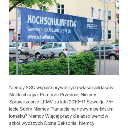
Strefa eksperta
Auto do lasu
Dla drwala
Leśnik na zakupach
Z zagranicy
Edukacja
Lasy prywatne
Niemcy FSC wspiera prywatnych właścicieli lasów
Meklemburgia-Pomorze Przednie, Niemcy
O nas
Sprawozdanie LFMV za lata 2010–11 Szwecja 75-
lecie Södry Niemcy Plantacje na nowym berlińskim
100 lat „Lasu Polskiego”
lotnisku? Niemcy Więcej pracy dla absolwentów
Prenumerata
szkół wyższych Dolna Saksonia, Niemcy