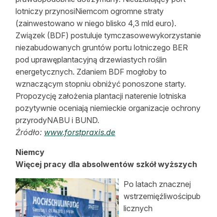
lotniczy przynosiNiemcom ogromne straty
(zainwestowano w niego blisko 4,3 mld euro).
Związek (BDF) postuluje tymczasowewykorzystanie
niezabudowanych gruntów portu lotniczego BER
pod uprawęplantacyjną drzewiastych roślin
energetycznych. Zdaniem BDF mogłoby to
wznaczącym stopniu obniżyć ponoszone starty.
Propozycję założenia plantacji naterenie lotniska
pozytywnie oceniają niemieckie organizacje ochrony
przyrodyNABU i BUND.
Źródło:
www.forstpraxis.de
Niemcy
Więcej pracy dla absolwentów szkół wyższych
Po latach znacznej
wstrzemięźliwościpub
licznych