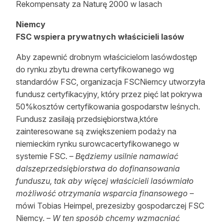
Rekompensaty za Naturę 2000 w lasach
Reklama
Niemcy
Zostań autorem
FSC wspiera prywatnych właścicieli lasów
Archiwum
Aby zapewnić drobnym właścicielom lasówdostęp
do rynku zbytu drewna certyfikowanego wg
Kontakt
standardów FSC, organizacja FSCNiemcy utworzyła
fundusz certyfikacyjny, który przez pięć lat pokrywa
50%kosztów certyfikowania gospodarstw leśnych.
Fundusz zasilają przedsiębiorstwa,które
zainteresowane są zwiększeniem podaży na
niemieckim rynku surowcacertyfikowanego w
systemie FSC. –
Będziemy usilnie namawiać
dalszeprzedsiębiorstwa do dofinansowania
funduszu, tak aby więcej właścicieli lasówmiało
możliwość otrzymania wsparcia finansowego
–
mówi Tobias Heimpel, prezesizby gospodarczej FSC
Niemcy. –
W ten sposób chcemy wzmacniać