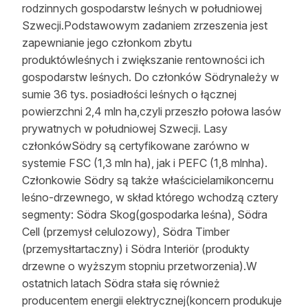
rodzinnych gospodarstw leśnych w południowej
Szwecji.Podstawowym zadaniem zrzeszenia jest
zapewnianie jego członkom zbytu
produktówleśnych i zwiększanie rentowności ich
gospodarstw leśnych. Do członków Södrynależy w
sumie 36 tys. posiadłości leśnych o łącznej
powierzchni 2,4 mln ha,czyli przeszło połowa lasów
prywatnych w południowej Szwecji. Lasy
członkówSödry są certyfikowane zarówno w
systemie FSC (1,3 mln ha), jak i PEFC (1,8 mlnha).
Członkowie Södry są także właścicielamikoncernu
leśno-drzewnego, w skład którego wchodzą cztery
segmenty: Södra Skog(gospodarka leśna), Södra
Cell (przemysł celulozowy), Södra Timber
(przemysłtartaczny) i Södra Interiör (produkty
drzewne o wyższym stopniu przetworzenia).W
ostatnich latach Södra stała się również
producentem energii elektrycznej(koncern produkuje