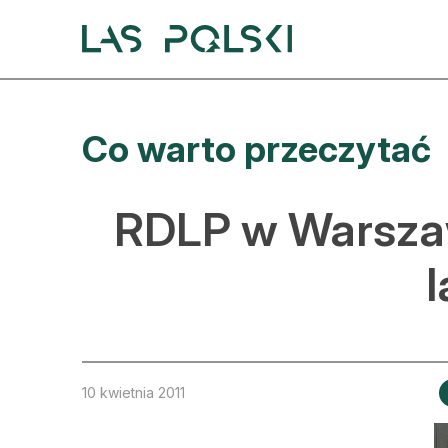
Przejdź
Przejdź
do
do
nawigacji
treści
A
Co warto przeczytać
A
S
RDLP w Warszawi
A
D
L
Z
10 kwietnia 2011
E