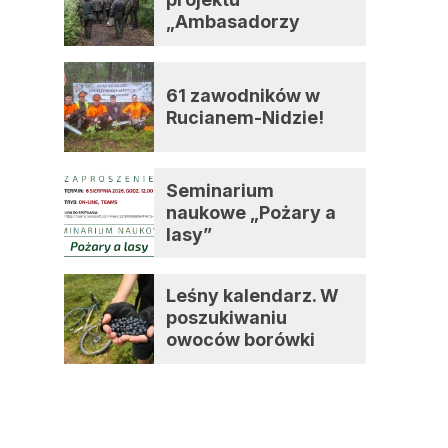
„Ambasadorzy
zmian”
61 zawodników w
Rucianem-Nidzie!
Seminarium
naukowe „Pożary a
lasy”
Leśny kalendarz. W
poszukiwaniu
owoców borówki
czernicy