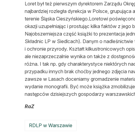
Loret był też pierwszym dyrektorem Zarządu Ok
najbardziej rozległa dyrekcja w Polsce, grupująca
terenie Śląska Cieszyńskiego.Loretowi poświęcono
okazji uzupełniając i prostując kilka faktów z jego bi
Najobszerniejsza część książki to prezentacja je
Składnic LP w Siedlcach). Danym o nadleśnictwie t
i ochronie przyrody. Kształt kilkustronicowych op
ale niezaprzeczalnie wynika on także z dostępności
różna. I tak np. gdy charakterystyce niektórych n
przypadku innych brak choćby jednego zdjęcia nawi
zawsze w Lasach doceniamy gromadzenie materiał
wydanie monografii. Być może książka zmobilizuj
następców dzisiejszych gospodarzy warszawski
RaZ
RDLP w Warszawie