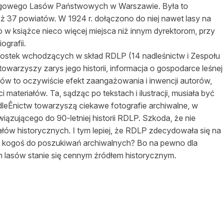
ręgowego Lasów Państwowych w Warszawie. Była to
 aż 37 powiatów. W 1924 r. dołączono do niej nawet lasy na
 w książce nieco więcej miejsca niż innym dyrektorom, przy
ografii.
dnostek wchodzących w skład RDLP (14 nadleśnictw i Zespołu
owarzyszy zarys jego historii, informacja o gospodarce leśnej
isów to oczywiście efekt zaangażowania i inwencji autorów,
 materiałów. Ta, sądząc po tekstach i ilustracji, musiała być
adleÊnictw towarzyszą ciekawe fotografie archiwalne, w
ązującego do 90-letniej historii RDLP. Szkoda, że nie
ów historycznych. I tym lepiej, że RDLP zdecydowała się na
e kogoś do poszukiwań archiwalnych? Bo na pewno dla
ch lasów stanie się cennym źródłem historycznym.