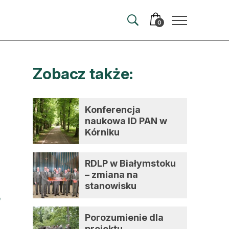
0
Zobacz także:
merata
ma
Konferencja
naukowa ID PAN w
 autorem
Kórniku
wum
RDLP w Białymstoku
t
– zmiana na
stanowisku
dyrektora
Porozumienie dla
projektu