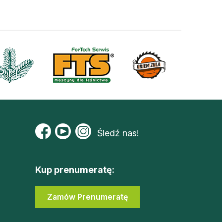
Śledź nas!
Kup prenumeratę:
Zamów Prenumeratę