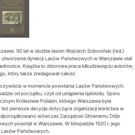
asy prywatne
ie. 90 lat w służbie lasom Wojciech Sobociński (red.)
ia utworzenia dyrekcji Lasów Państwowych w Warszawie stał
jednostce. Książka to zbiorowa praca kilkudziesięciu autorów,
go, który także zredagował całość.
ę oczywiście w momencie powstania Lasów Państwowych.
adzie od początku, czyli od ustąpienia lądolodu. Sporo
iecznym Królestwie Polskim, którego Warszawa była
też pierwsze decyzje dotyczące organizacji leśnictwa w
e podporządkowano wówczas Zarządowi Głównemu Dóbr
ych powstał w Warszawie. W listopadzie 1920 r. jego
tor Lasów Państwowych.