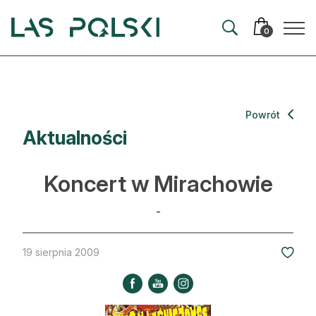
Przejdź
Przejdź
do
do
0
nawigacji
treści
Aktualności
Powrót
Aktualności
Artykuły
Hodowla lasu
Koncert w Mirachowie
Ochrona lasu
-
Nowe technologie
19 sierpnia 2009
Prawo
Kultura i historia