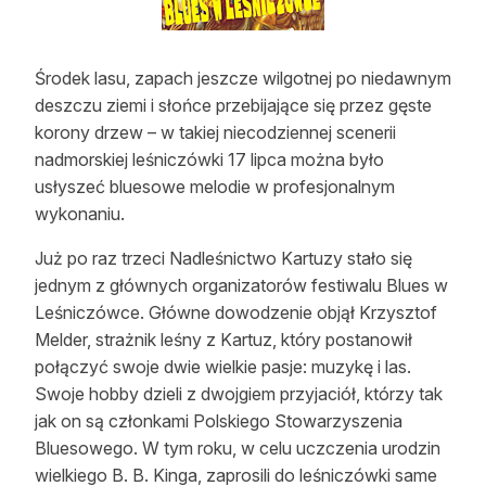
Strefa eksperta
Auto do lasu
Środek lasu, zapach jeszcze wilgotnej po niedawnym
deszczu ziemi i słońce przebijające się przez gęste
Dla drwala
korony drzew – w takiej niecodziennej scenerii
nadmorskiej leśniczówki 17 lipca można było
Leśnik na zakupach
usłyszeć bluesowe melodie w profesjonalnym
Z zagranicy
wykonaniu.
Edukacja
Już po raz trzeci Nadleśnictwo Kartuzy stało się
jednym z głównych organizatorów festiwalu Blues w
Lasy prywatne
Leśniczówce. Główne dowodzenie objął Krzysztof
Melder, strażnik leśny z Kartuz, który postanowił
połączyć swoje dwie wielkie pasje: muzykę i las.
O nas
Swoje hobby dzieli z dwojgiem przyjaciół, którzy tak
100 lat „Lasu Polskiego”
jak on są członkami Polskiego Stowarzyszenia
Bluesowego. W tym roku, w celu uczczenia urodzin
Prenumerata
wielkiego B. B. Kinga, zaprosili do leśniczówki same