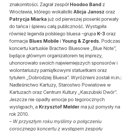
znakomitości. Zagrał zespół
Hoodoo Band
z
Reklama
Wrocławia, którego wokalistki
Alicja Janosz
oraz
Patrycja Miarka
już od pierwszej piosenki porwały
Zostań autorem
do tańca i śpiewu całą publiczność. Wystąpiła
Archiwum
również legenda polskiego bluesa –grupa
K-3
oraz
formacje
Blues Mobile
i
Young & Zgreds
. Podczas
Kontakt
koncertu kartuskie Bractwo Bluesowe „Blue Note”,
będące głównym organizatorem tej imprezy,
uhonorowało swoich najwierniejszych sponsorów i
wolontariuszy pamiątkowymi statuetkami oraz
tytułem „Dobrodziej Bluesa”. Wyróżnieni zostali m.in.:
Nadleśnictwo Kartuzy, Starostwo Powiatowe w
Kartuzach oraz Centrum Kultury „Kaszubski Dwór”.
Jeszcze nie opadły emocje po tegorocznych
występach, a
Krzysztof Melder
ma już pomysły na
rok 2010.
– W przyszłym roku myślimy o połączeniu
corocznego koncertu z występem zespołu