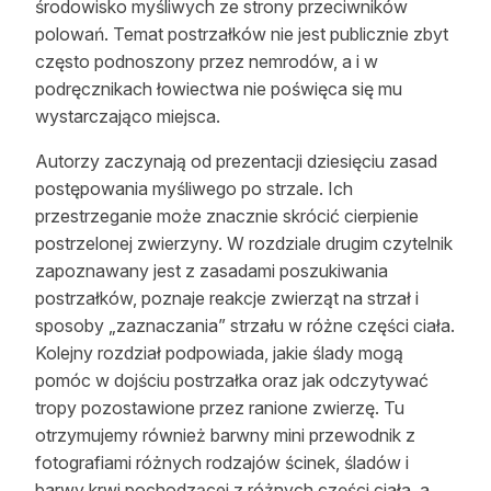
środowisko myśliwych ze strony przeciwników
Reklama
polowań. Temat postrzałków nie jest publicznie zbyt
często podnoszony przez nemrodów, a i w
Zostań autorem
podręcznikach łowiectwa nie poświęca się mu
wystarczająco miejsca.
Archiwum
Autorzy zaczynają od prezentacji dziesięciu zasad
Kontakt
postępowania myśliwego po strzale. Ich
przestrzeganie może znacznie skrócić cierpienie
postrzelonej zwierzyny. W rozdziale drugim czytelnik
zapoznawany jest z zasadami poszukiwania
postrzałków, poznaje reakcje zwierząt na strzał i
sposoby „zaznaczania” strzału w różne części ciała.
Kolejny rozdział podpowiada, jakie ślady mogą
pomóc w dojściu postrzałka oraz jak odczytywać
tropy pozostawione przez ranione zwierzę. Tu
otrzymujemy również barwny mini przewodnik z
fotografiami różnych rodzajów ścinek, śladów i
barwy krwi pochodzącej z różnych części ciała, a