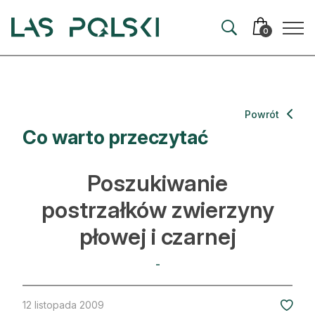
Przejdź
Przejdź
do
do
0
nawigacji
treści
Aktualności
Powrót
Co warto przeczytać
Artykuły
Hodowla lasu
Poszukiwanie
Ochrona lasu
postrzałków zwierzyny
płowej i czarnej
Nowe technologie
Prawo
-
Kultura i historia
12 listopada 2009