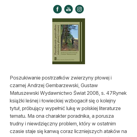
Strefa eksperta
Auto do lasu
Dla drwala
Leśnik na zakupach
Z zagranicy
Edukacja
Poszukiwanie postrzałków zwierzyny płowej i
czarnej Andrzej Gembarzewski, Gustaw
Lasy prywatne
Matuszewski Wydawnictwo Świat 2008, s. 47Rynek
książki leśnej i łowieckiej wzbogacił się o kolejny
O nas
tytuł, próbujący wypełnić lukę w polskiej literaturze
tematu. Ma ona charakter poradnika, a porusza
100 lat „Lasu Polskiego”
trudny i niewdzięczny problem, który w ostatnim
Prenumerata
czasie staje się kanwą coraz liczniejszych ataków na