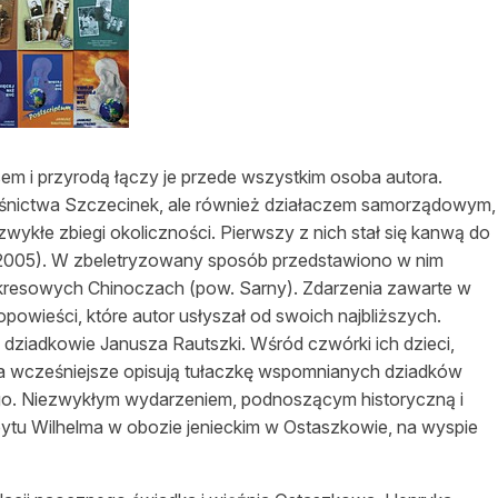
asy prywatne
sem i przyrodą łączy je przede wszystkim osoba autora.
eśnictwa Szczecinek, ale również działaczem samorządowym,
zwykłe zbiegi okoliczności. Pierwszy z nich stał się kanwą do
, 2005). W zbeletryzowany sposób przedstawiono w nim
w kresowych Chinoczach (pow. Sarny). Zdarzenia zawarte w
powieści, które autor usłyszał od swoich najbliższych.
o dziadkowie Janusza Rautszki. Wśród czwórki ich dzieci,
dwa wcześniejsze opisują tułaczkę wspomnianych dziadków
zego. Niezwykłym wydarzeniem, podnoszącym historyczną i
obytu Wilhelma w obozie jenieckim w Ostaszkowie, na wyspie