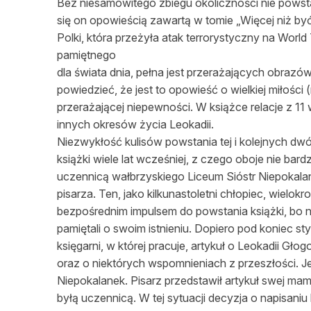
Bez niesamowitego zbiegu okoliczności nie powsta
się on opowieścią zawartą w tomie „Więcej niż być
Polki, która przeżyła atak terrorystyczny na Worl
pamiętnego
dla świata dnia, pełna jest przerażających obraz
powiedzieć, że jest to opowieść o wielkiej miłości 
przerażającej niepewności. W książce relacje z 11
innych okresów życia Leokadii.
Niezwykłość kulisów powstania tej i kolejnych dwó
książki wiele lat wcześniej, z czego oboje nie ba
uczennicą wałbrzyskiego Liceum Sióstr Niepokal
pisarza. Ten, jako kilkunastoletni chłopiec, wielok
bezpośrednim impulsem do powstania książki, bo na
pamiętali o swoim istnieniu. Dopiero pod koniec st
księgarni, w której pracuje, artykuł o Leokadii Gł
oraz o niektórych wspomnieniach z przeszłości. 
Niepokalanek. Pisarz przedstawił artykuł swej ma
byłą uczennicą. W tej sytuacji decyzja o napisaniu 