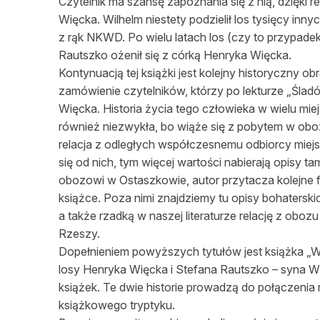
Czytelnik ma szansę zapoznania się z nią, dzięki 
Więcka. Wilhelm niestety podzielił los tysięcy inny
z rąk NKWD. Po wielu latach los (czy to przypade
Rautszko ożenił się z córką Henryka Więcka.
Kontynuacją tej książki jest kolejny historyczny ob
zamówienie czytelników, którzy po lekturze „Śladó
Więcka. Historia życia tego człowieka w wielu mi
również niezwykła, bo wiąże się z pobytem w oboz
relacja z odległych współczesnemu odbiorcy miejs
się od nich, tym więcej wartości nabierają opisy 
obozowi w Ostaszkowie, autor przytacza kolejne f
książce. Poza nimi znajdziemy tu opisy bohaters
a także rzadką w naszej literaturze relację z obo
Rzeszy.
Dopełnieniem powyższych tytułów jest książka „W
losy Henryka Więcka i Stefana Rautszko – syna W
książek. Te dwie historie prowadzą do połączenia
książkowego tryptyku.