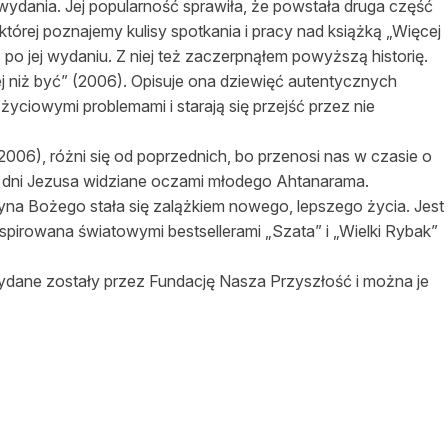
wydania. Jej popularność sprawiła, że powstała druga część
której poznajemy kulisy spotkania i pracy nad książką „Więcej
ż po jej wydaniu. Z niej też zaczerpnąłem powyższą historię.
ej niż być” (2006). Opisuje ona dziewięć autentycznych
i życiowymi problemami i starają się przejść przez nie
006), różni się od poprzednich, bo przenosi nas w czasie o
ie dni Jezusa widziane oczami młodego Ahtanarama.
Syna Bożego stała się zalążkiem nowego, lepszego życia. Jest
spirowana światowymi bestsellerami „Szata” i „Wielki Rybak”
ydane zostały przez Fundację Nasza Przyszłość i można je