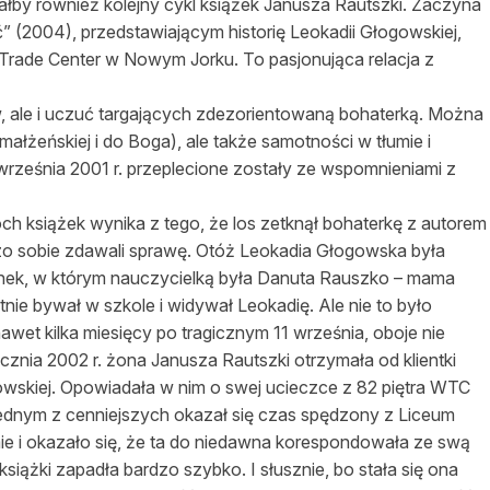
łby również kolejny cykl książek Janusza Rautszki. Zaczyna
” (2004), przedstawiającym historię Leokadii Głogowskiej,
d Trade Center w Nowym Jorku. To pasjonująca relacja z
ów, ale i uczuć targających zdezorientowaną bohaterką. Można
(małżeńskiej i do Boga), ale także samotności w tłumie i
 września 2001 r. przeplecione zostały ze wspomnieniami z
ch książek wynika z tego, że los zetknął bohaterkę z autorem
rdzo sobie zdawali sprawę. Otóż Leokadia Głogowska była
anek, w którym nauczycielką była Danuta Rauszko – mama
rotnie bywał w szkole i widywał Leokadię. Ale nie to było
wet kilka miesięcy po tragicznym 11 września, oboje nie
ycznia 2002 r. żona Janusza Rautszki otrzymała od klientki
ogowskiej. Opowiadała w nim o swej ucieczce z 82 piętra WTC
Jednym z cenniejszych okazał się czas spędzony z Liceum
mie i okazało się, że ta do niedawna korespondowała ze swą
książki zapadła bardzo szybko. I słusznie, bo stała się ona