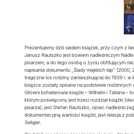
L
Prezentujemy dziś siedem książek, przy czym z la
Janusz Rautszko jest bowiem nadleśniczym Nadl
pisarzem, a do tego osobą o życiu obfitującym nie
napisania dokumentu „Ślady miękkich łap” (2000
tragiczne los rodziny zamieszkującej do 1939 r. 
książce zostały spisane na podstawie rodzinnych o
Główni bohaterowie książki – Wilhelm i Tatiana – t
którym poświęcony jest trzeci rozdział książki (
pisarza), jest Stefan Rautszko, ojciec nadleśnic
dokumentacyjną wartości książki, jest relacja z p
Seligier.