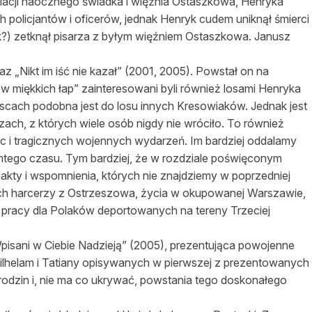
relacji naocznego świadka i więźnia Ostaszkowa, Henryka
ch policjantów i oficerów, jednak Henryk cudem uniknął śmierci
k?) zetknął pisarza z byłym więźniem Ostaszkowa. Janusz
raz „Nikt im iść nie kazał” (2001, 2005). Powstał on na
w miękkich łap” zainteresowani byli również losami Henryka
ejscach podobna jest do losu innych Kresowiaków. Jednak jest
ach, z których wiele osób nigdy nie wróciło. To również
c i tragicznych wojennych wydarzeń. Im bardziej oddalamy
tamtego czasu. Tym bardziej, że w rozdziale poświęconym
akty i wspomnienia, których nie znajdziemy w poprzedniej
kich harcerzy z Ostrzeszowa, życia w okupowanej Warszawie,
zu pracy dla Polaków deportowanych na tereny Trzeciej
pisani w Ciebie Nadzieją” (2005), prezentująca powojenne
ilhelam i Tatiany opisywanych w pierwszej z prezentowanych
 rodzin i, nie ma co ukrywać, powstania tego doskonałego