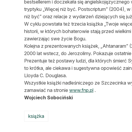
bestsellerem i doczekała się angielskojęzycznego 
tryptyku „Więcej niż być. Postscriptum” (2004), w 
niż być” oraz relacje z wydarzeń dziejących się ju
W cyklu powstała też trzecia książka „Twoje więc
historii, w których bohaterowie stają przed wielkim
zawierzając swe życie Bogu.
Kolejna z prezentowanych książek, „Ahtanaram” (2
2000 lat wstecz, do Jerozolimy. Pokazuje ostatn
Prezentuje też postawy ludzi, dla których śmierć 
to krótka, ale ciekawa i sugestywna opowieść zain
Lloyda C. Douglasa.
Wszystkie książki nadleśniczego ze Szczecinka w
zamawiać na stronie
www.fnp.pl
.
Wojciech Sobociński
książka