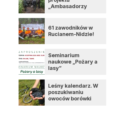
„Ambasadorzy
zmian”
61 zawodników w
Rucianem-Nidzie!
Seminarium
naukowe „Pożary a
lasy”
Leśny kalendarz. W
poszukiwaniu
owoców borówki
czernicy