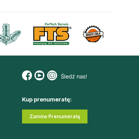
Śledź nas!
Kup prenumeratę:
Zamów Prenumeratę
Zaloguj