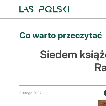
Przejdź
Przejdź
do
do
nawigacji
treści
A
Co warto przeczytać
A
S
Siedem książ
A
Ra
D
L
Z
8 lutego 2007
E