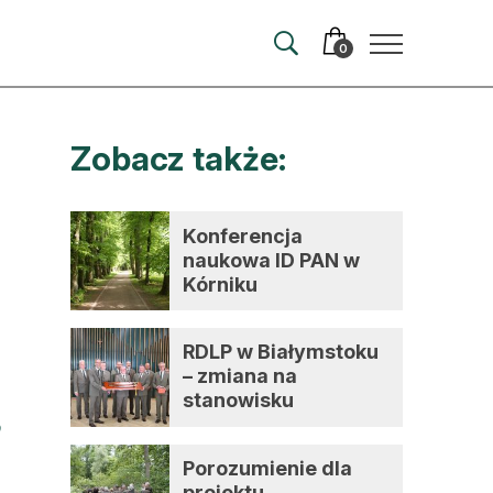
0
Zobacz także:
merata
ma
Konferencja
naukowa ID PAN w
 autorem
Kórniku
wum
RDLP w Białymstoku
t
– zmiana na
stanowisku
dyrektora
Porozumienie dla
projektu