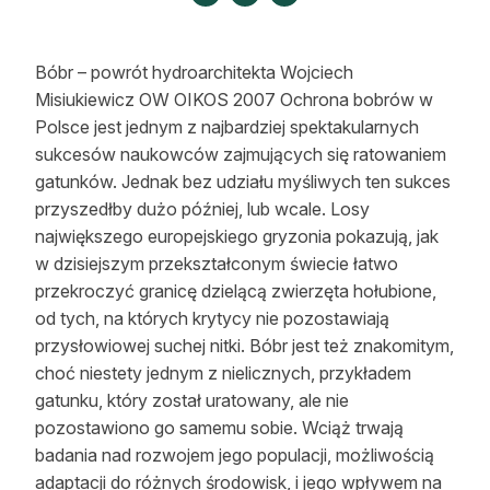
Strefa eksperta
Auto do lasu
Bóbr – powrót hydroarchitekta Wojciech
Misiukiewicz OW OIKOS 2007 Ochrona bobrów w
Dla drwala
Polsce jest jednym z najbardziej spektakularnych
sukcesów naukowców zajmujących się ratowaniem
Leśnik na zakupach
gatunków. Jednak bez udziału myśliwych ten sukces
przyszedłby dużo później, lub wcale. Losy
Z zagranicy
największego europejskiego gryzonia pokazują, jak
Edukacja
w dzisiejszym przekształconym świecie łatwo
przekroczyć granicę dzielącą zwierzęta hołubione,
Lasy prywatne
od tych, na których krytycy nie pozostawiają
przysłowiowej suchej nitki. Bóbr jest też znakomitym,
O nas
choć niestety jednym z nielicznych, przykładem
gatunku, który został uratowany, ale nie
100 lat „Lasu Polskiego”
pozostawiono go samemu sobie. Wciąż trwają
badania nad rozwojem jego populacji, możliwością
Prenumerata
adaptacji do różnych środowisk, i jego wpływem na