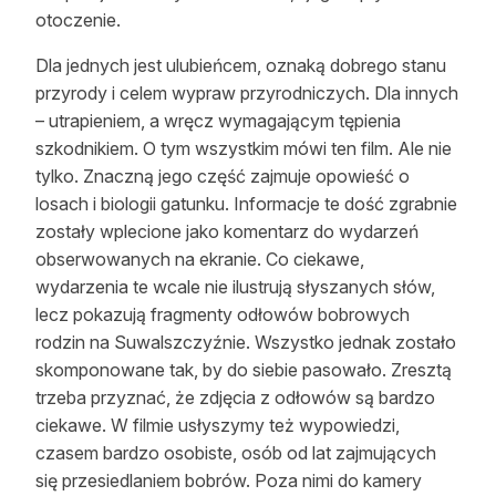
otoczenie.
Reklama
Dla jednych jest ulubieńcem, oznaką dobrego stanu
Zostań autorem
przyrody i celem wypraw przyrodniczych. Dla innych
– utrapieniem, a wręcz wymagającym tępienia
Archiwum
szkodnikiem. O tym wszystkim mówi ten film. Ale nie
Kontakt
tylko. Znaczną jego część zajmuje opowieść o
losach i biologii gatunku. Informacje te dość zgrabnie
zostały wplecione jako komentarz do wydarzeń
obserwowanych na ekranie. Co ciekawe,
wydarzenia te wcale nie ilustrują słyszanych słów,
lecz pokazują fragmenty odłowów bobrowych
rodzin na Suwalszczyźnie. Wszystko jednak zostało
skomponowane tak, by do siebie pasowało. Zresztą
trzeba przyznać, że zdjęcia z odłowów są bardzo
ciekawe. W filmie usłyszymy też wypowiedzi,
czasem bardzo osobiste, osób od lat zajmujących
się przesiedlaniem bobrów. Poza nimi do kamery