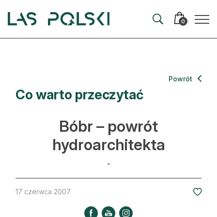
Przejdź
Przejdź
do
do
0
nawigacji
treści
Aktualności
Powrót
Co warto przeczytać
Artykuły
Hodowla lasu
Bóbr – powrót
Ochrona lasu
hydroarchitekta
Nowe technologie
-
Prawo
17 czerwca 2007
Kultura i historia