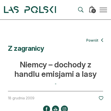
Przejdź
Przejdź
do
do
0
nawigacji
treści
Aktualności
Powrót
Z zagranicy
Artykuły
Hodowla lasu
Niemcy – dochody z
Ochrona lasu
handlu emisjami a lasy
Nowe technologie
-
Prawo
18 grudnia 2009
Kultura i historia