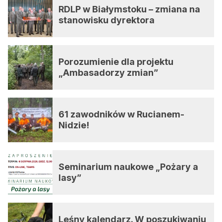
RDLP w Białymstoku – zmiana na
stanowisku dyrektora
Porozumienie dla projektu
„Ambasadorzy zmian”
61 zawodników w Rucianem-
Nidzie!
Seminarium naukowe „Pożary a
lasy”
Leśny kalendarz. W poszukiwaniu