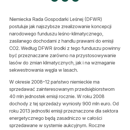
Strefa eksperta
Auto do lasu
Niemiecka Rada Gospodarki Leśnej (DFWR)
postuluje jak najszybsze zrealizowanie koncepcji
Dla drwala
narodowego funduszu leśno-klimatycznego,
zasilanego dochodami z handlu prawami do emisji
Leśnik na zakupach
CO2. Według DFWR środki z tego funduszu powinny
być przeznaczane zarówno na przystosowywanie
Z zagranicy
lasów do zmian klimatycznych, jak i na wzmaganie
Edukacja
sekwestrowania węgla w lasach.
Lasy prywatne
W okresie 2008–12 państwo niemieckie ma
sprzedawać zainteresowanym przedsiębiorstwom
40 mln jednostek emisji rocznie. W roku 2008
O nas
dochody z tej sprzedaży wyniosły 900 mln euro. Od
roku 2013 jednostki emisji przeznaczone dla sektora
100 lat „Lasu Polskiego”
energetycznego będą zasadniczo w
całości
Prenumerata
sprzedawane w systemie aukcyjnym. Roczne