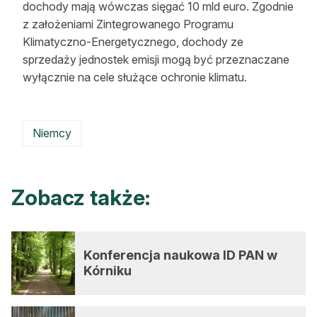
dochody mają wówczas sięgać 10 mld euro. Zgodnie
Reklama
z założeniami Zintegrowanego Programu
Klimatyczno-Energetycznego, dochody ze
Zostań autorem
sprzedaży jednostek emisji mogą być przeznaczane
wyłącznie na cele służące ochronie klimatu.
Archiwum
Kontakt
Niemcy
Zobacz także:
Konferencja naukowa ID PAN w
Kórniku