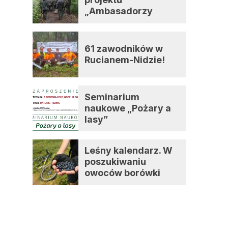
„Ambasadorzy
zmian”
61 zawodników w
Rucianem-Nidzie!
Seminarium
naukowe „Pożary a
lasy”
Leśny kalendarz. W
poszukiwaniu
owoców borówki
czernicy