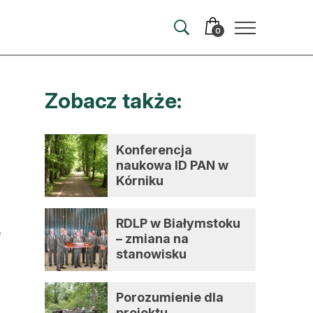
0
Zobacz także:
merata
ma
Konferencja
naukowa ID PAN w
 autorem
Kórniku
wum
RDLP w Białymstoku
t
– zmiana na
stanowisku
dyrektora
Porozumienie dla
projektu