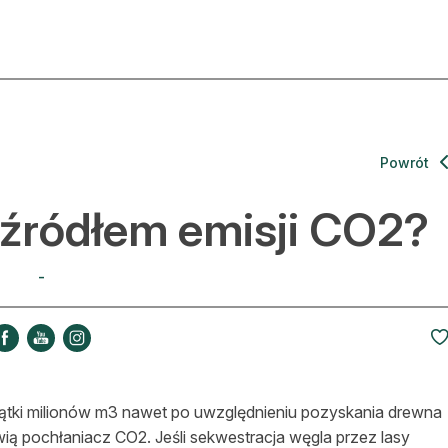
ktualności
O nas
rtykuły
Prenu
Powrót
trefa eksperta
Rekla
 źródłem emisji CO2?
uto do lasu
Zostań
-
la drwala
Archi
eśnik na zakupach
Kontak
 zagranicy
siątki milionów m3 nawet po uwzględnieniu pozyskania drewna
dukacja
wią pochłaniacz CO2. Jeśli sekwestracja węgla przez lasy