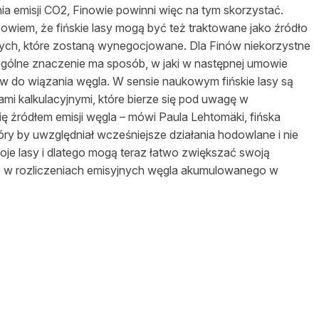
ia emisji CO2, Finowie powinni więc na tym skorzystać.
asy prywatne
 bowiem, że fińskie lasy mogą być też traktowane jako źródło
jnych, które zostaną wynegocjowane. Dla Finów niekorzystne
czególne znaczenie ma sposób, w jaki w następnej umowie
ów do wiązania węgla. W sensie naukowym fińskie lasy są
i kalkulacyjnymi, które bierze się pod uwagę w
ię źródłem emisji węgla – mówi Paula Lehtomäki, fińska
óry by uwzględniał wcześniejsze działania hodowlane i nie
oje lasy i dlatego mogą teraz łatwo zwiększać swoją
ie w rozliczeniach emisyjnych węgla akumulowanego w