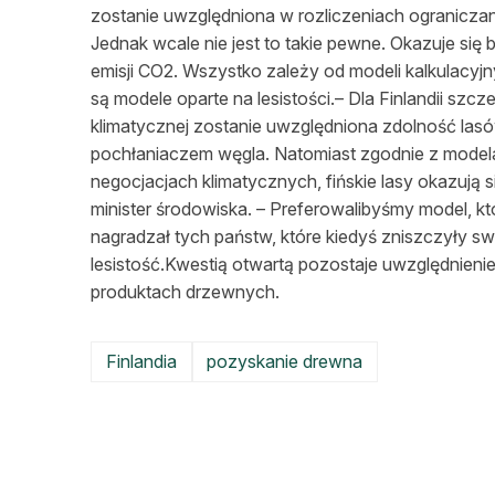
zostanie uwzględniona w rozliczeniach ograniczan
L
Jednak wcale nie jest to takie pewne. Okazuje się
emisji CO2. Wszystko zależy od modeli kalkulacy
są modele oparte na lesistości.– Dla Finlandii sz
klimatycznej zostanie uwzględniona zdolność las
pochłaniaczem węgla. Natomiast zgodnie z modelam
negocjacjach klimatycznych, fińskie lasy okazują s
minister środowiska. – Preferowalibyśmy model, kt
nagradzał tych państw, które kiedyś zniszczyły sw
lesistość.Kwestią otwartą pozostaje uwzględnien
produktach drzewnych.
Finlandia
pozyskanie drewna