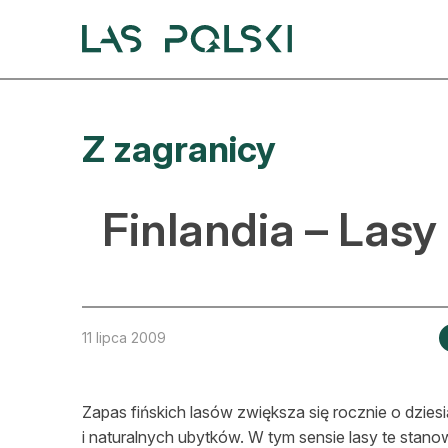
Przejdź
Przejdź
do
do
nawigacji
treści
A
Z zagranicy
A
S
Finlandia – Lasy
A
D
L
11 lipca 2009
Z
Zapas fińskich lasów zwiększa się rocznie o dzie
E
i naturalnych ubytków. W tym sensie lasy te stano