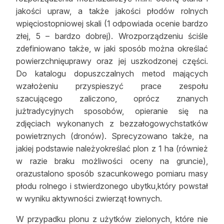
jakości upraw, a także jakości płodów rolnych
wpięciostopniowej skali (1 odpowiada ocenie bardzo
złej, 5 – bardzo dobrej). Wrozporządzeniu ściśle
zdefiniowano także, w jaki sposób można określać
powierzchnięuprawy oraz jej uszkodzonej części.
Do katalogu dopuszczalnych metod mających
wzałożeniu przyspieszyć prace zespołu
szacującego zaliczono, oprócz znanych
jużtradycyjnych sposobów, opieranie się na
zdjęciach wykonanych z bezzałogowychstatków
powietrznych (dronów). Sprecyzowano także, na
jakiej podstawie należyokreślać plon z 1 ha (również
w razie braku możliwości oceny na gruncie),
orazustalono sposób szacunkowego pomiaru masy
płodu rolnego i stwierdzonego ubytku,który powstał
w wyniku aktywności zwierząt łownych.
W przypadku plonu z użytków zielonych, które nie