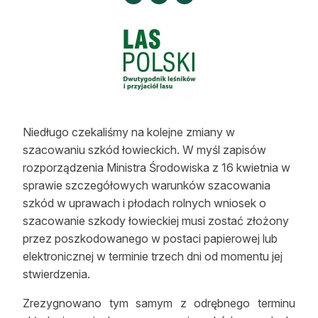
Strefa eksperta
Auto do lasu
Dla drwala
Leśnik na zakupach
Niedługo czekaliśmy na kolejne zmiany w
Z zagranicy
szacowaniu szkód łowieckich. W myśl zapisów
Edukacja
rozporządzenia Ministra Środowiska z 16 kwietnia w
sprawie szczegółowych warunków szacowania
Lasy prywatne
szkód w uprawach i płodach rolnych wniosek o
szacowanie szkody łowieckiej musi zostać złożony
przez poszkodowanego w postaci papierowej lub
O nas
elektronicznej w terminie trzech dni od momentu jej
100 lat „Lasu Polskiego”
stwierdzenia.
Zrezygnowano tym samym z odrębnego terminu
Prenumerata