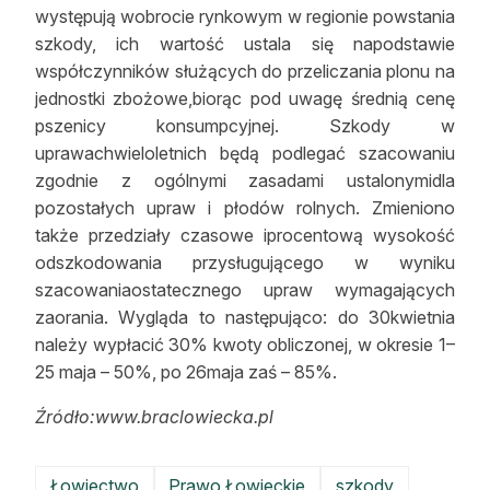
występują wobrocie rynkowym w regionie powstania
szkody, ich wartość ustala się napodstawie
współczynników służących do przeliczania plonu na
jednostki zbożowe,biorąc pod uwagę średnią cenę
pszenicy konsumpcyjnej. Szkody w
uprawachwieloletnich będą podlegać szacowaniu
zgodnie z ogólnymi zasadami ustalonymidla
pozostałych upraw i płodów rolnych. Zmieniono
także przedziały czasowe iprocentową wysokość
odszkodowania przysługującego w wyniku
szacowaniaostatecznego upraw wymagających
zaorania. Wygląda to następująco: do 30kwietnia
należy wypłacić 30% kwoty obliczonej, w okresie 1–
25 maja – 50%, po 26maja zaś – 85%.
Źródło:www.braclowiecka.pl
Łowiectwo
Prawo Łowieckie
szkody