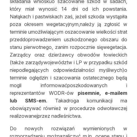
składania wnioskuo szacowanie szkód w sadach,
Reklama
który miał wynosić 14 dni od ich powstania.
Nałąkach i pastwiskach zaś, jeżeli szkoda wystąpiła
Zostań autorem
poza okresem wegetacyjnym,należy ją zgłosić w
terminie umożliwiającym oszacowanie wielkości strat
Archiwum
przeddoprowadzeniem uszkodzonego obszaru do
stanu pierwotnego, zanim rozpocznie sięwegetacja.
Kontakt
Zarządcy oraz dzierżawcy obwodów łowieckich
(także zarządywojewództw i LP w przypadku szkód
niepodlegających odpowiedzialności myśliwych)o
terminie oględzin i szacowania ostatecznego będą
mogli informowaćposzkodowanych i
reprezentantów WODR-ów
pisemnie, e-mailem
lub SMS-em
. Takadroga komunikacji ma
obowiązywać również w procedurze odwoławczej
realizowanejprzez nadleśnictwa.
Do nowych rozwiązań wymienionych w
rozporządzeniu możnazaliczyć m.in. ocenę stanu i