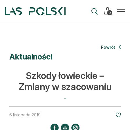
Przejdź
Przejdź
do
do
0
nawigacji
treści
Aktualności
Powrót
Aktualności
Artykuły
Hodowla lasu
Szkody łowieckie –
Ochrona lasu
Zmiany w szacowaniu
Nowe technologie
-
Prawo
6 listopada 2019
Kultura i historia