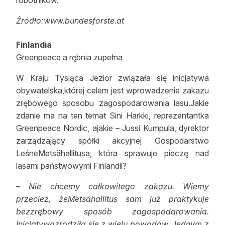
robotników.
Źródło:www.bundesforste.at
Finlandia
Greenpeace a rębnia zupełna
W Kraju Tysiąca Jezior związała się inicjatywa
obywatelska,której celem jest wprowadzenie zakazu
zrębowego sposobu zagospodarowania lasu.Jakie
zdanie ma na ten temat Sini Harkki, reprezentantka
Greenpeace Nordic, ajakie – Jussi Kumpula, dyrektor
zarządzający spółki akcyjnej Gospodarstwo
LeśneMetsähallitusa, która sprawuje pieczę nad
lasami państwowymi Finlandii?
–
Nie chcemy całkowitego zakazu. Wiemy
przecież, żeMetsähallitus sam już praktykuje
bezzrębowy sposób zagospodarowania.
Inicjatywazrodziła się z wielu powodów. Jednym z