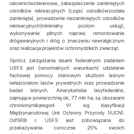
ratownictwoterenowe, zabezpieczenie zamkniętych
ośrodków rekreacyjnych (część ośrodkówzostała
zamknięta), prowadzenie niezamkniętych ośrodków
rekreacyjnych(minimalny poziom usług),
wykonywanie pilnych napraw, remontowanie
drógawaryjnych i dróg o znaczeniu newralgicznym
oraz realizacja projektów ochronydzikich zwierząt.
Oprócz zarządzania lasami federalnymi zadaniem
USFS jest (wnormalnych warunkach) udzielanie
fachowej pomocy stanowym służbom leśnym
iwłaścicielom lasów prywatnych oraz prowadzenie
badań leśnych. Amerykańskie lasyfederalne,
zajmujące powierzchnię ok. 77 mln ha, są obszarami
chronionymikategorii VI wg klasyfikacji
Międzynarodowej Unii Ochrony Przyrody (IUCN).
Od1908 r. USFS jest zobowiązana do
przekazywania corocznie 25% swoich