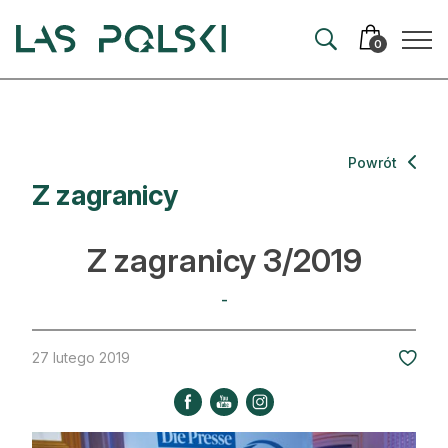
Przejdź
Przejdź
do
do
0
nawigacji
treści
Aktualności
Powrót
Z zagranicy
Artykuły
Hodowla lasu
Z zagranicy 3/2019
Ochrona lasu
-
Nowe technologie
27 lutego 2019
Prawo
Kultura i historia