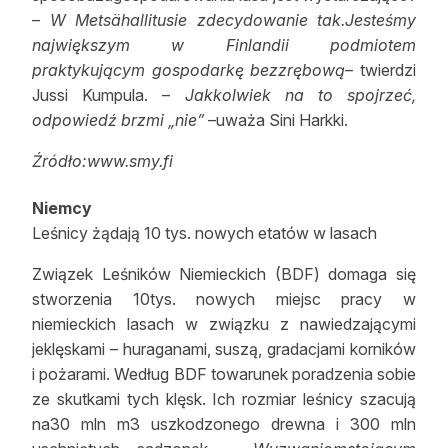
–
W Metsähallitusie zdecydowanie tak.Jesteśmy
największym w Finlandii podmiotem
praktykującym gospodarkę bezzrębową
– twierdzi
Jussi Kumpula. –
Jakkolwiek na to spojrzeć,
odpowiedź brzmi „nie”
–uważa Sini Harkki.
Źródło:www.smy.fi
Niemcy
Leśnicy żądają 10 tys. nowych etatów w lasach
Związek Leśników Niemieckich (BDF) domaga się
stworzenia 10tys. nowych miejsc pracy w
niemieckich lasach w związku z nawiedzającymi
jeklęskami – huraganami, suszą, gradacjami korników
i pożarami. Według BDF towarunek poradzenia sobie
ze skutkami tych klęsk. Ich rozmiar leśnicy szacują
na30 mln m3 uszkodzonego drewna i 300 mln