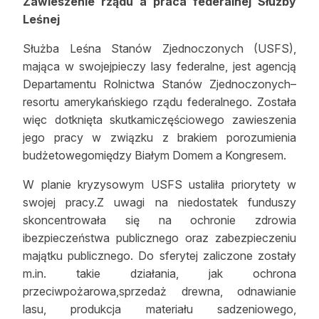
Zawieszenie rządu a praca federalnej Służby
Reklama
Leśnej
Służba Leśna Stanów Zjednoczonych (USFS),
Zostań autorem
mająca w swojejpieczy lasy federalne, jest agencją
Archiwum
Departamentu Rolnictwa Stanów Zjednoczonych–
resortu amerykańskiego rządu federalnego. Została
Kontakt
więc dotknięta skutkamiczęściowego zawieszenia
jego pracy w związku z brakiem porozumienia
budżetowegomiędzy Białym Domem a Kongresem.
W planie kryzysowym USFS ustaliła priorytety w
swojej pracy.Z uwagi na niedostatek funduszy
skoncentrowała się na ochronie zdrowia
ibezpieczeństwa publicznego oraz zabezpieczeniu
majątku publicznego. Do sferytej zaliczone zostały
m.in. takie działania, jak ochrona
przeciwpożarowa,sprzedaż drewna, odnawianie
lasu, produkcja materiału sadzeniowego,