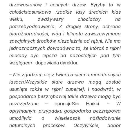
drzewostanów i cennych drzew. Byłyby to w
całościstosunkowo rzadkie lasy średnich klas
wieku, zważywszy chociażby na
potrzebyodnowienia. Z drugiej strony, ochrona
bioróżnorodności, wód i klimatu zawszewymaga
specjalnych środków niezależnie od rębni. Nie ma
jednoznacznych dowodówna to, że któraś z rębni
miałaby być lepsza od pozostałych pod tym
względem
–dopowiada dyrektor.
–
Nie zgadzam się z twierdzeniem o monotonnych
lasach.Wszystkie stare drzewa mogą zostać
usunięte także w rębni zupełnej. I naodwrót, w
gospodarce bezzrębowej takie drzewa mogą być
oszczędzane
– oponujeSini Harkki. –
W
optymalnym przypadku gospodarka bezzrębowa
umożliwia o wielelepsze naśladowanie
naturalnych procesów. Oczywiście, dobór