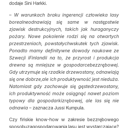
dodaje Sini Harkki.
–
W warunkach braku ingerencji człowieka lasy
borealneodnawiają się same w następstwie
zjawisk destrukcyjnych, takich jak huraganyczy
pożary. Nowe pokolenie rodzi się na otwartych
przestrzeniach, powstałychwskutek tych zjawisk.
Ponadto mamy definitywne dowody naukowe ze
Szwecji iFinlandii na to, że przyrost i produkcja
drewna są mniejsze w gospodarcebezzrębowej.
Gdy utrzymuje się rzadkie drzewostany, odnawiają
się one dobrze,ale ich produktywność jest nieduża.
Natomiast gdy zachowuje się gęstedrzewostany,
ich produktywność może osiągnąć nawet poziom
typowy dla gospodarkizrębowej, ale las się nie
odnawia
– zaznacza Jussi Kumpula.
Czy fińskie know-how w zakresie bezzrębowego
sposobuzagospodarowania lasu jest wystarczające?