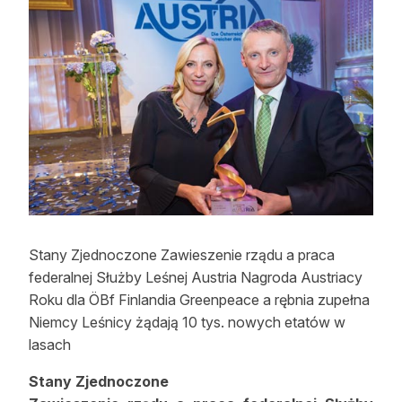
Strefa eksperta
Auto do lasu
Dla drwala
Leśnik na zakupach
Z zagranicy
Edukacja
Lasy prywatne
Stany Zjednoczone Zawieszenie rządu a praca
federalnej Służby Leśnej Austria Nagroda Austriacy
Roku dla ÖBf Finlandia Greenpeace a rębnia zupełna
O nas
Niemcy Leśnicy żądają 10 tys. nowych etatów w
lasach
100 lat „Lasu Polskiego”
Stany Zjednoczone
Prenumerata