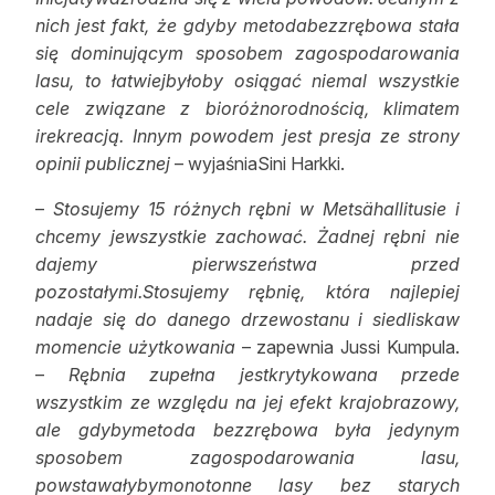
nich jest fakt, że gdyby metodabezzrębowa stała
się dominującym sposobem zagospodarowania
lasu, to łatwiejbyłoby osiągać niemal wszystkie
cele związane z bioróżnorodnością, klimatem
irekreacją. Innym powodem jest presja ze strony
opinii publicznej
– wyjaśniaSini Harkki.
–
Stosujemy 15 różnych rębni w Metsähallitusie i
chcemy jewszystkie zachować. Żadnej rębni nie
dajemy pierwszeństwa przed
pozostałymi.Stosujemy rębnię, która najlepiej
nadaje się do danego drzewostanu i siedliskaw
momencie użytkowania
– zapewnia Jussi Kumpula.
–
Rębnia zupełna jestkrytykowana przede
wszystkim ze względu na jej efekt krajobrazowy,
ale gdybymetoda bezzrębowa była jedynym
sposobem zagospodarowania lasu,
powstawałybymonotonne lasy bez starych