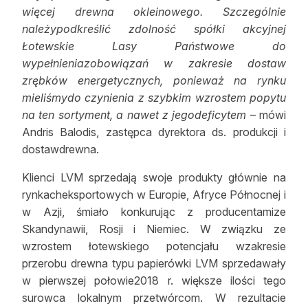
więcej drewna okleinowego. Szczególnie
należypodkreślić zdolność spółki akcyjnej
Łotewskie Lasy Państwowe do
wypełnieniazobowiązań w zakresie dostaw
zrębków energetycznych, ponieważ na rynku
mieliśmydo czynienia z szybkim wzrostem popytu
na ten sortyment, a nawet z jegodeficytem
– mówi
Andris Balodis, zastępca dyrektora ds. produkcji i
dostawdrewna.
Klienci LVM sprzedają swoje produkty głównie na
rynkacheksportowych w Europie, Afryce Północnej i
w Azji, śmiało konkurując z producentamize
Skandynawii, Rosji i Niemiec. W związku ze
wzrostem łotewskiego potencjału wzakresie
przerobu drewna typu papierówki LVM sprzedawały
w pierwszej połowie2018 r. większe ilości tego
surowca lokalnym przetwórcom. W rezultacie