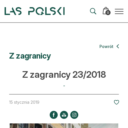
Przejdź
Przejdź
do
do
0
nawigacji
treści
Aktualności
Powrót
Z zagranicy
Artykuły
Hodowla lasu
Z zagranicy 23/2018
Ochrona lasu
-
Nowe technologie
15 stycznia 2019
Prawo
Kultura i historia