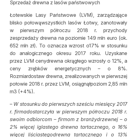
Sprzedaż drewna z lasów państwowych
Łotewskie Lasy Państwowe (LVM), zarządzające
blisko połowąwszystkich lasów Łotwy, zanotowały
w pierwszym półroczu 2018 r. przychody
zesprzedaży drewna na poziomie 149 mln euro (ok.
652 mln zł). To oznacza wzrost o17% w stosunku
do analogicznego okresu 2017 roku. Uzyskane
przez LVM cenydrewna okrągłego wzrosły o 12%, a
ceny zrębków energetycznych – o 8%.
Rozmiardostaw drewna, zrealizowanych w pierwszej
połowie 2018 r. przez LVM, osiągnąłpoziom 2,85 mln
m3 (+4%).
–
W stosunku do pierwszych sześciu miesięcy 2017
r. firmadostarczyła w pierwszym półroczu 2018 r.
swoim odbiorcom – firmom z branżydrzewnej – o
2% więcej iglastego drewna tartacznego, o 16%
więcej liściastegodrewna tartacznego i o 13%