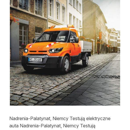
Strefa eksperta
Auto do lasu
Dla drwala
Leśnik na zakupach
Z zagranicy
Edukacja
Lasy prywatne
O nas
100 lat „Lasu Polskiego”
Nadrenia-Palatynat, Niemcy Testują elektryczne
Prenumerata
auta Nadrenia-Palatynat, Niemcy Testują