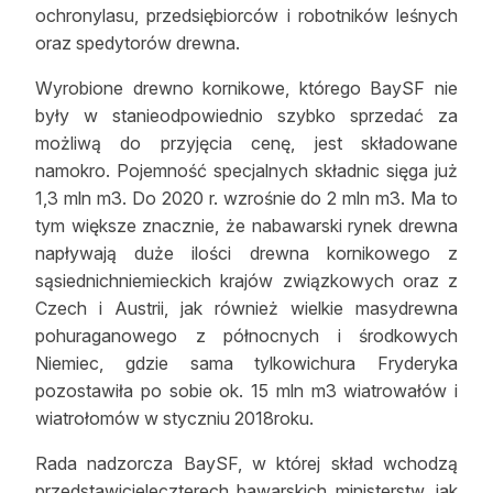
ochronylasu, przedsiębiorców i robotników leśnych
oraz spedytorów drewna.
Wyrobione drewno kornikowe, którego BaySF nie
były w stanieodpowiednio szybko sprzedać za
możliwą do przyjęcia cenę, jest składowane
namokro. Pojemność specjalnych składnic sięga już
1,3 mln m3. Do 2020 r. wzrośnie do 2 mln m3. Ma to
tym większe znacznie, że nabawarski rynek drewna
napływają duże ilości drewna kornikowego z
sąsiednichniemieckich krajów związkowych oraz z
Czech i Austrii, jak również wielkie masydrewna
pohuraganowego z północnych i środkowych
Niemiec, gdzie sama tylkowichura Fryderyka
pozostawiła po sobie ok. 15 mln m3 wiatrowałów i
wiatrołomów w styczniu 2018roku.
Rada nadzorcza BaySF, w której skład wchodzą
przedstawicieleczterech bawarskich ministerstw, jak