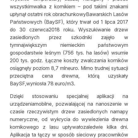
wszystkimwalka z kornikiem – pod takimi znakami
upłynął ostatni rok obrachunkowyBawarskich Lasów
Państwowych (BaySF), który trwał od 1 lipca 2017
do 30 czerwca2018 roku. Wyszukiwanie drzew
zasiedlonych przez szkodniki zajęło w
tymnajwiększym niemieckim państwowym
gospodarstwie leśnym (756 tys. ha lasów) wsumie
200 tys. godz. Łączne koszty zwalczania korników
osiągnęły poziom 8,7 mlneuro. Mimo trudnej sytuacji
przeciętna cena drewna, którą uzyskały
BaySF,wyniosła 78 euro/m3.
Dzięki stosowaniu specjalnej aplikacji na
urządzeniamobilne, pozwalającej na nanoszenie w
czasie rzeczywistym drzew zasiedlonych namapy
numeryczne, od wykrycia do wywiezienia drewna
kornikowego z lasu upływałozaledwie kilka dni.
Aplikacja ta łączy w sposób sieciowy pracowników