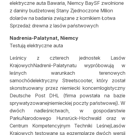
elektryczne auta Bawaria, Niemcy BaySF zwolnione
Reklama
z daniny budżetowej Stany Zjednoczone Milion
dolarów na badania związane z kornikiem Łotwa
Zostań autorem
Sprzedaż drewna z lasów państwowych
Archiwum
Nadrenia-Palatynat, Niemcy
Testują elektryczne auta
Kontakt
Leśnicy z czterech jednostek Lasów
KrajowychNadrenii-Palatynatu wypróbowują w
leśnych warunkach terenowych
samochódelektryczny Streetscooter, który został
skonstruowany przez niemiecki koncernlogistyczny
Deutsche Post DHL (firma powstała na bazie
sprywatyzowanejniemieckiej poczty państwowej). W
dwóch nadleśnictwach, w gospodarstwie
ParkuNarodowego Hunsrück-Hochwald oraz w
Centrum Kompetencyjnym Techniki LeśnejLasów
Krajowych testowane są egzemplarze dwóch wersji