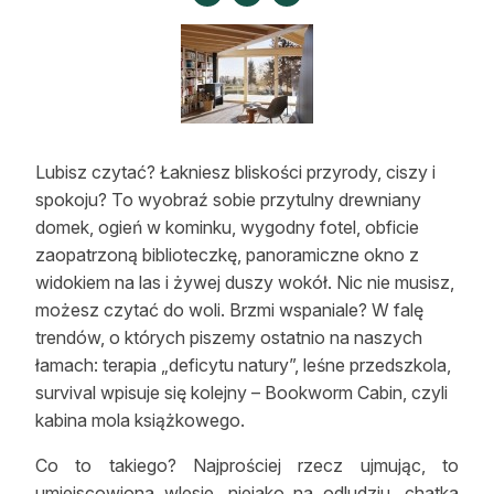
Strefa eksperta
Auto do lasu
Dla drwala
Leśnik na zakupach
Lubisz czytać? Łakniesz bliskości przyrody, ciszy i
spokoju? To wyobraź sobie przytulny drewniany
Z zagranicy
domek, ogień w kominku, wygodny fotel, obficie
zaopatrzoną biblioteczkę, panoramiczne okno z
Edukacja
widokiem na las i żywej duszy wokół. Nic nie musisz,
Lasy prywatne
możesz czytać do woli. Brzmi wspaniale? W falę
trendów, o których piszemy ostatnio na naszych
łamach: terapia „deficytu natury”, leśne przedszkola,
O nas
survival wpisuje się kolejny – Bookworm Cabin, czyli
kabina mola książkowego.
100 lat „Lasu Polskiego”
Co to takiego? Najprościej rzecz ujmując, to
Prenumerata
umiejscowiona wlesie, niejako na odludziu, chatka