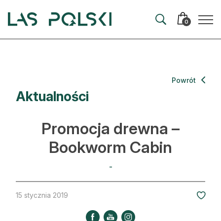
Przejdź
Przejdź
do
do
0
nawigacji
treści
Aktualności
Powrót
Aktualności
Artykuły
Hodowla lasu
Promocja drewna –
Ochrona lasu
Bookworm Cabin
Nowe technologie
-
Prawo
15 stycznia 2019
Kultura i historia