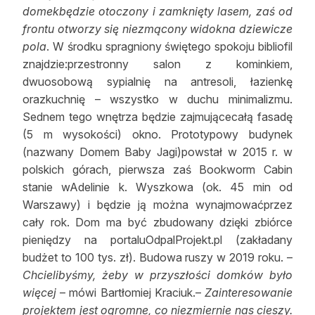
domekbędzie otoczony i zamknięty lasem, zaś od
frontu otworzy się niezmącony widokna dziewicze
pola
. W środku spragniony świętego spokoju bibliofil
znajdzie:przestronny salon z kominkiem,
dwuosobową sypialnię na antresoli, łazienkę
orazkuchnię – wszystko w duchu minimalizmu.
Sednem tego wnętrza będzie zajmującecałą fasadę
(5 m wysokości) okno. Prototypowy budynek
(nazwany Domem Baby Jagi)powstał w 2015 r. w
polskich górach, pierwsza zaś Bookworm Cabin
stanie wAdelinie k. Wyszkowa (ok. 45 min od
Warszawy) i będzie ją można wynajmowaćprzez
cały rok. Dom ma być zbudowany dzięki zbiórce
pieniędzy na portaluOdpalProjekt.pl (zakładany
budżet to 100 tys. zł). Budowa ruszy w 2019 roku. –
Chcielibyśmy, żeby w przyszłości domków było
więcej
– mówi Bartłomiej Kraciuk.–
Zainteresowanie
projektem jest ogromne, co niezmiernie nas cieszy.