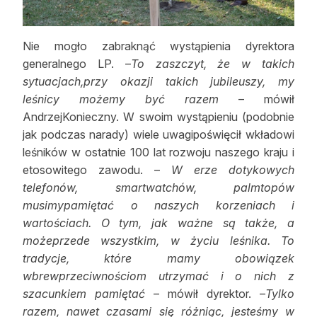
Nie mogło zabraknąć wystąpienia dyrektora
generalnego LP. –
To zaszczyt, że w takich
sytuacjach,przy okazji takich jubileuszy, my
leśnicy możemy być razem
– mówił
AndrzejKonieczny. W swoim wystąpieniu (podobnie
jak podczas narady) wiele uwagipoświęcił wkładowi
leśników w ostatnie 100 lat rozwoju naszego kraju i
etosowitego zawodu. –
W erze dotykowych
telefonów, smartwatchów, palmtopów
musimypamiętać o naszych korzeniach i
wartościach. O tym, jak ważne są także, a
możeprzede wszystkim, w życiu leśnika. To
tradycje, które mamy obowiązek
wbrewprzeciwnościom utrzymać i o nich z
szacunkiem pamiętać
– mówił dyrektor. –
Tylko
razem, nawet czasami się różniąc, jesteśmy w