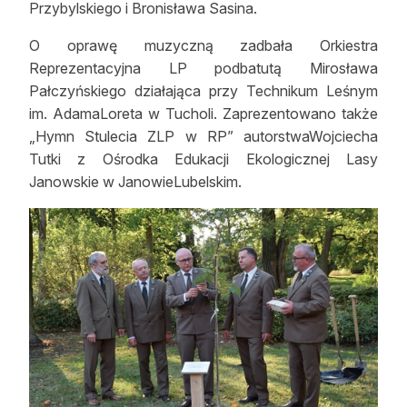
Przybylskiego i Bronisława Sasina.
Reklama
O oprawę muzyczną zadbała Orkiestra
Zostań autorem
Reprezentacyjna LP podbatutą Mirosława
Pałczyńskiego działająca przy Technikum Leśnym
Archiwum
im. AdamaLoreta w Tucholi. Zaprezentowano także
„Hymn Stulecia ZLP w RP” autorstwaWojciecha
Kontakt
Tutki z Ośrodka Edukacji Ekologicznej Lasy
Janowskie w JanowieLubelskim.