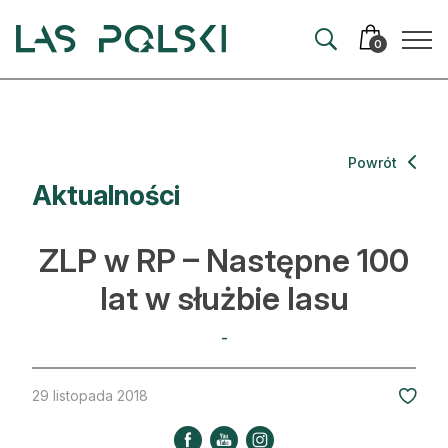
Przejdź
Przejdź
do
do
0
nawigacji
treści
Aktualności
Powrót
Aktualności
Artykuły
Hodowla lasu
ZLP w RP – Następne 100
Ochrona lasu
lat w służbie lasu
Nowe technologie
-
Prawo
29 listopada 2018
Kultura i historia