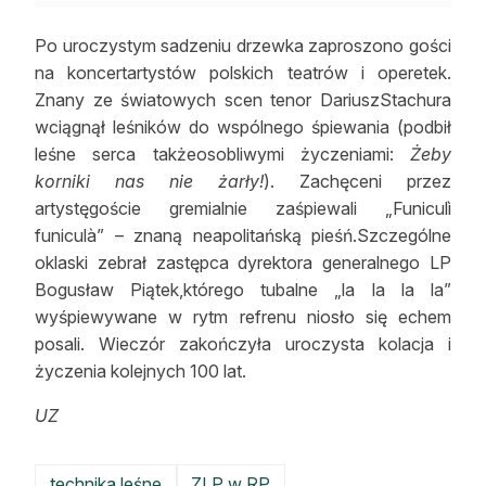
Po uroczystym sadzeniu drzewka zaproszono gości
na koncertartystów polskich teatrów i operetek.
Znany ze światowych scen tenor DariuszStachura
wciągnął leśników do wspólnego śpiewania (podbił
leśne serca takżeosobliwymi życzeniami:
Żeby
korniki nas nie żarły!
). Zachęceni przez
artystęgoście gremialnie zaśpiewali „Funiculì
funiculà” – znaną neapolitańską pieśń.Szczególne
oklaski zebrał zastępca dyrektora generalnego LP
Bogusław Piątek,którego tubalne „la la la la”
wyśpiewywane w rytm refrenu niosło się echem
posali. Wieczór zakończyła uroczysta kolacja i
życzenia kolejnych 100 lat.
UZ
technika leśne
ZLP w RP