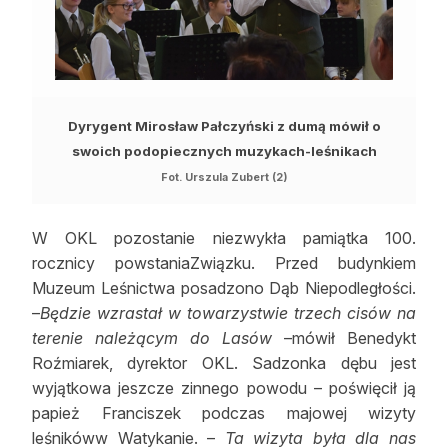
Dyrygent Mirosław Pałczyński z dumą mówił o
swoich podopiecznych muzykach-leśnikach
Fot. Urszula Zubert (2)
W OKL pozostanie niezwykła pamiątka 100.
rocznicy powstaniaZwiązku. Przed budynkiem
Muzeum Leśnictwa posadzono Dąb Niepodległości.
–
Będzie wzrastał w towarzystwie trzech cisów na
terenie należącym do Lasów
–mówił Benedykt
Roźmiarek, dyrektor OKL. Sadzonka dębu jest
wyjątkowa jeszcze zinnego powodu – poświęcił ją
papież Franciszek podczas majowej wizyty
leśnikóww Watykanie. –
Ta wizyta była dla nas