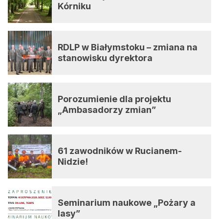
Kórniku
RDLP w Białymstoku – zmiana na
stanowisku dyrektora
Porozumienie dla projektu
„Ambasadorzy zmian”
61 zawodników w Rucianem-
Nidzie!
Seminarium naukowe „Pożary a
lasy”