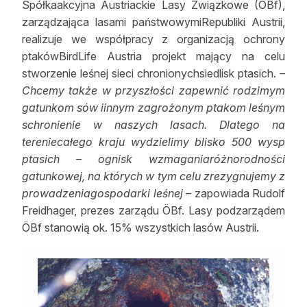
Spółkaakcyjna Austriackie Lasy Związkowe (ÖBf),
Reklama
zarządzająca lasami państwowymiRepubliki Austrii,
realizuje we współpracy z organizacją ochrony
Zostań autorem
ptakówBirdLife Austria projekt mający na celu
stworzenie leśnej sieci chronionychsiedlisk ptasich. –
Archiwum
Chcemy także w przyszłości zapewnić rodzimym
Kontakt
gatunkom sów iinnym zagrożonym ptakom leśnym
schronienie w naszych lasach. Dlatego na
tereniecałego kraju wydzielimy blisko 500 wysp
ptasich – ognisk wzmaganiaróżnorodności
gatunkowej, na których w tym celu zrezygnujemy z
prowadzeniagospodarki leśnej
– zapowiada Rudolf
Freidhager, prezes zarządu ÖBf. Lasy podzarządem
ÖBf stanowią ok. 15% wszystkich lasów Austrii.