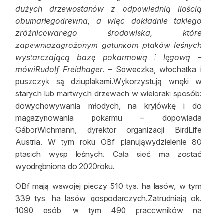
dużych drzewostanów z odpowiednią ilością
obumarłegodrewna, a więc dokładnie takiego
zróżnicowanego środowiska, które
zapewniazagrożonym gatunkom ptaków leśnych
wystarczającą bazę pokarmową i lęgową –
mówiRudolf Freidhager
. – Sóweczka, włochatka i
puszczyk są dziuplakami.Wykorzystują wnęki w
starych lub martwych drzewach w wieloraki sposób:
dowychowywania młodych, na kryjówkę i do
magazynowania pokarmu – dopowiada
GáborWichmann, dyrektor organizacji BirdLife
Austria. W tym roku ÖBf planująwydzielenie 80
ptasich wysp leśnych. Cała sieć ma zostać
wyodrębniona do 2020roku.
ÖBf mają wswojej pieczy 510 tys. ha lasów, w tym
339 tys. ha lasów gospodarczych.Zatrudniają ok.
1090 osób, w tym 490 pracowników na