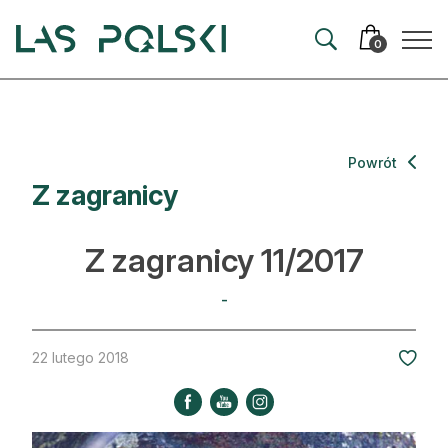
Przejdź
Przejdź
do
do
0
nawigacji
treści
Aktualności
Powrót
Z zagranicy
Artykuły
Hodowla lasu
Z zagranicy 11/2017
Ochrona lasu
-
Nowe technologie
22 lutego 2018
Prawo
Kultura i historia