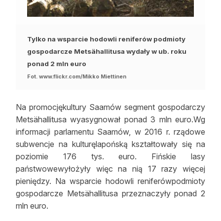
Tylko na wsparcie hodowli reniferów podmioty
gospodarcze Metsähallitusa wydały w ub. roku
ponad 2 mln euro
Fot. www.flickr.com/Mikko Miettinen
Na promocjękultury Saamów segment gospodarczy
Metsähallitusa wyasygnował ponad 3 mln euro.Wg
informacji parlamentu Saamów, w 2016 r. rządowe
subwencje na kulturęlapońską kształtowały się na
poziomie 176 tys. euro. Fińskie lasy
państwowewyłożyły więc na nią 17 razy więcej
pieniędzy. Na wsparcie hodowli reniferówpodmioty
gospodarcze Metsähallitusa przeznaczyły ponad 2
mln euro.