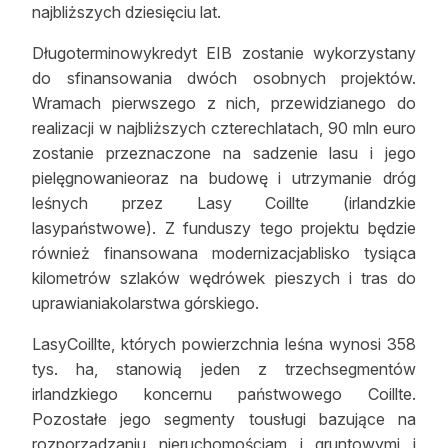
najbliższych dziesięciu lat.
Długoterminowykredyt EIB zostanie wykorzystany
do sfinansowania dwóch osobnych projektów.
Wramach pierwszego z nich, przewidzianego do
realizacji w najbliższych czterechlatach, 90 mln euro
zostanie przeznaczone na sadzenie lasu i jego
pielęgnowanieoraz na budowę i utrzymanie dróg
leśnych przez Lasy Coillte (irlandzkie
lasypaństwowe). Z funduszy tego projektu będzie
również finansowana modernizacjablisko tysiąca
kilometrów szlaków wędrówek pieszych i tras do
uprawianiakolarstwa górskiego.
LasyCoillte, których powierzchnia leśna wynosi 358
tys. ha, stanowią jeden z trzechsegmentów
irlandzkiego koncernu państwowego Coillte.
Pozostałe jego segmenty tousługi bazujące na
rozporządzaniu nieruchomościam i gruntowymi i