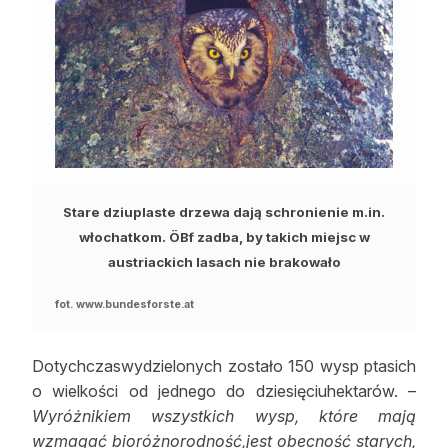
Stare dziuplaste drzewa dają schronienie m.in.
włochatkom. ÖBf zadba, by takich miejsc w
austriackich lasach nie brakowało
fot. www.bundesforste.at
Dotychczaswydzielonych zostało 150 wysp ptasich
o wielkości od jednego do dziesięciuhektarów. –
Wyróżnikiem wszystkich wysp, które mają
wzmagać bioróżnorodność,jest obecność starych,