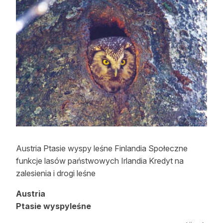
Strefa eksperta
Auto do lasu
Dla drwala
Leśnik na zakupach
Z zagranicy
Edukacja
Lasy prywatne
Austria Ptasie wyspy leśne Finlandia Społeczne
funkcje lasów państwowych Irlandia Kredyt na
O nas
zalesienia i drogi leśne
100 lat „Lasu Polskiego”
Austria
Ptasie wyspyleśne
Prenumerata