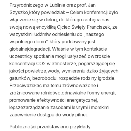
Przyrodniczego w Lublinie oraz prof. Jan
Reklama
Szyszko,który powiedział: – Celem konferencji było
włączenie się w dialog, do któregozachęca nas
Zostań autorem
swoją nową encykliką Ojciec Święty Franciszek, ze
Archiwum
wszystkimi ludźmiw odniesieniu do „naszego
wspólnego domu”, który poddawany jest
Kontakt
globalnejdegradacji. Właśnie w tym kontekście
uczestnicy spotkania mogli usłyszeć owzroście
koncentracji CO2 w atmosferze, pogarszającej się
jakości powietrza,wody, wymieraniu dziko żyjących
gatunków, bezrobociu, rozpadzie rodziny igłodzie.
Przeciwdziałać ma temu zrównoważone i
zróżnicowane rolnictwo,odnawialne formy energii,
promowanie efektywności energetycznej,
lepszezarządzanie zasobami leśnymi i morskimi,
zapewnienie dostępu do wody pitnej.
Publiczności przedstawiano przykłady