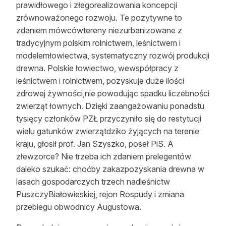
prawidłowego i złegorealizowania koncepcji
zrównoważonego rozwoju. Te pozytywne to
zdaniem mówcówtereny niezurbanizowane z
tradycyjnym polskim rolnictwem, leśnictwem i
modelemłowiectwa, systematyczny rozwój produkcji
drewna. Polskie łowiectwo, wewspółpracy z
leśnictwem i rolnictwem, pozyskuje duże ilości
zdrowej żywności,nie powodując spadku liczebności
zwierząt łownych. Dzięki zaangażowaniu ponadstu
tysięcy członków PZŁ przyczyniło się do restytucji
wielu gatunków zwierzątdziko żyjących na terenie
kraju, głosił prof. Jan Szyszko, poseł PiS. A
złewzorce? Nie trzeba ich zdaniem prelegentów
daleko szukać: choćby zakazpozyskania drewna w
lasach gospodarczych trzech nadleśnictw
PuszczyBiałowieskiej, rejon Rospudy i zmiana
przebiegu obwodnicy Augustowa.