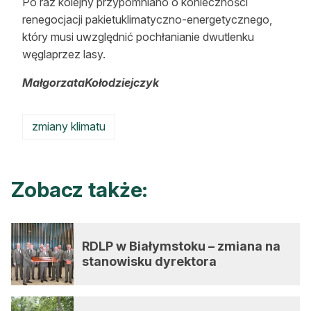
Po raz kolejny przypomniano o konieczności
renegocjacji pakietuklimatyczno-energetycznego,
który musi uwzględnić pochłanianie dwutlenku
węglaprzez lasy.
MałgorzataKołodziejczyk
zmiany klimatu
Zobacz także:
RDLP w Białymstoku – zmiana na
stanowisku dyrektora