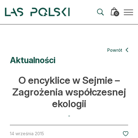
Przejdź
Przejdź
do
do
0
nawigacji
treści
Aktualności
Powrót
Aktualności
Artykuły
Hodowla lasu
O encyklice w Sejmie –
Ochrona lasu
Zagrożenia współczesnej
ekologii
Nowe technologie
Prawo
-
Kultura i historia
14 września 2015