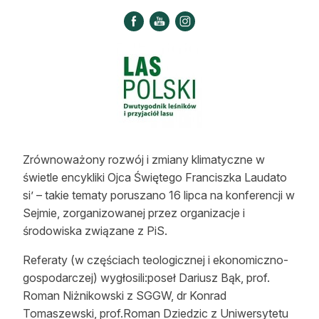
Strefa eksperta
Auto do lasu
Dla drwala
Leśnik na zakupach
Z zagranicy
Zrównoważony rozwój i zmiany klimatyczne w
Edukacja
świetle encykliki Ojca Świętego Franciszka Laudato
si’ – takie tematy poruszano 16 lipca na konferencji w
Lasy prywatne
Sejmie, zorganizowanej przez organizacje i
środowiska związane z PiS.
O nas
Referaty (w częściach teologicznej i ekonomiczno-
100 lat „Lasu Polskiego”
gospodarczej) wygłosili:poseł Dariusz Bąk, prof.
Roman Niżnikowski z SGGW, dr Konrad
Prenumerata
Tomaszewski, prof.Roman Dziedzic z Uniwersytetu