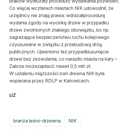
braków wydłużały procedury wydawania pozwoleń.
Co więcej wczterech miastach NIK udowodnił, że
urzędnicy nie znają prawa: wdrażaliprocedurę
wydania zgody na wycinkę drzew w przypadku
drzew zwolnionych ztakiego obowiązku, bo np.
zagrażające bezpieczeństwu ruchu kolejowego
czyusuwane w związku z przebudową dróg
publicznych. Ujawniono też przypadkiusunięcia
drzew bez zezwolenia, co naraziło miasta na kary –
Zabrze możezapłacić nawet 0,5 mln zł.
W ustaleniu miąższości icen drewna NIK była
wspierana przez RDLP w Katowicach.
UZ
branża leśno-drzewna
NIK