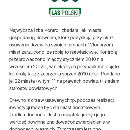
Strefa eksperta
Auto do lasu
Dla drwala
Najwyższa Izba Kontroli zbadała, jak miasta
gospodarują drewnem, które pozyskują przy okazji
Leśnik na zakupach
usuwania drzew na swoich terenach. Włodarzom
miast zarzucono, że robią to niewłaściwie. Kontrolę
Z zagranicy
przeprowadzono między styczniem 2010 r. a
wrześniem 2012 r., w niektórych przypadkach objęto
Edukacja
kontrolą także zdarzenia sprzed 2010 roku. Poddano
jej 22 miasta (w tym 11 na prawach powiatu) i siedem
Lasy prywatne
starostw powiatowych.
O nas
Drewno z drzew usuwanychnp. podczas realizacji
inwestycji może być dla miast dodatkowym
100 lat „Lasu Polskiego”
źródłemdochodu. Jest to majątek gminy i jego
wartość powinna znajdowaćodzwierciedlenie w
Prenumerata
dochodach własnych. Tymczasem jest ono