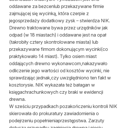
oddawane za bezcenlub przekazywane firmie
Reklama
zajmującej się
wycinką
, która czerpie z
Zostań autorem
jegosprzedaży dodatkowy zysk – stwierdza NIK.
Drewno traktowane
bywa
przez urzędników jak
Archiwum
odpad (w 18 miastach) i oddawane jest na opał
(takrobiły cztery skontrolowane miasta) lub
Kontakt
przekazywane firmom dokonującym wycinki(co
praktykowało 14 miast). Tylko osiem miast
oddających drewno wykonawcom,nakazywało
odliczenie jego wartości od kosztów wycinki, nie
sprawdzając jednak,czy uwzględniono ten fakt w
kosztorysie. NIK wykazała też bałagan w
księgachrachunkowych czy braki w ewidencji
drewna.
W sześciu przypadkach pozakończeniu kontroli NIK
skierowała do prokuratury zawiadomienia o
podejrzeniu popełnieniaprzestępstwa. Zarzuty
dotyczą przypadku zaginięcia drewna i pięciu