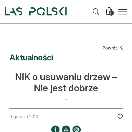
Przejdź
Przejdź
do
do
0
nawigacji
treści
Aktualności
Powrót
Aktualności
Artykuły
Hodowla lasu
NIK o usuwaniu drzew –
Ochrona lasu
Nie jest dobrze
Nowe technologie
-
Prawo
9 grudnia 2013
Kultura i historia