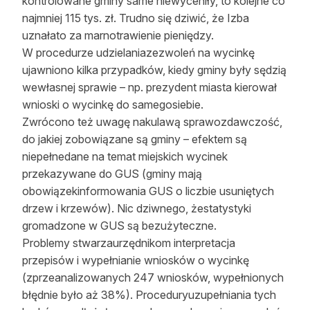
kontrolowane gminy same niewyceniły, to kolejne co
najmniej 115 tys. zł. Trudno się dziwić, że Izba
uznałato za marnotrawienie pieniędzy.
W procedurze udzielaniazezwoleń na wycinkę
ujawniono kilka przypadków, kiedy gminy były sędzią
wewłasnej sprawie – np. prezydent miasta kierował
wnioski o wycinkę do samegosiebie.
Zwrócono też uwagę nakulawą sprawozdawczość,
do jakiej zobowiązane są gminy – efektem są
niepełnedane na temat miejskich wycinek
przekazywane do GUS (gminy mają
obowiązekinformowania GUS o liczbie usuniętych
drzew i krzewów). Nic dziwnego, żestatystyki
gromadzone w GUS są bezużyteczne.
Problemy stwarzaurzędnikom interpretacja
przepisów i wypełnianie wniosków o wycinkę
(zprzeanalizowanych 247 wniosków, wypełnionych
błędnie było aż 38%). Proceduryuzupełniania tych