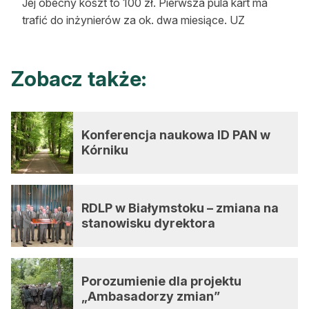
Jej obecny koszt to 100 zł. Pierwsza pula kart ma
trafić do inżynierów za ok. dwa miesiące. UZ
Zobacz także:
Konferencja naukowa ID PAN w
Kórniku
RDLP w Białymstoku – zmiana na
stanowisku dyrektora
Porozumienie dla projektu
„Ambasadorzy zmian”