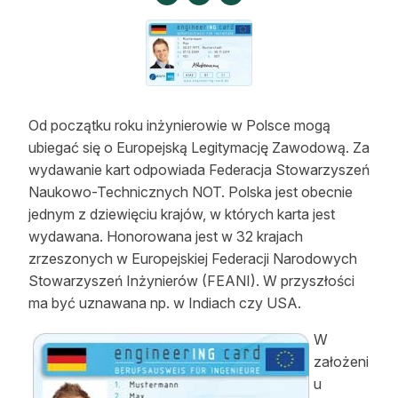
Strefa eksperta
Auto do lasu
Dla drwala
Od początku roku inżynierowie w Polsce mogą
Leśnik na zakupach
ubiegać się o Europejską Legitymację Zawodową. Za
wydawanie kart odpowiada Federacja Stowarzyszeń
Z zagranicy
Naukowo-Technicznych NOT. Polska jest obecnie
Edukacja
jednym z dziewięciu krajów, w których karta jest
wydawana. Honorowana jest w 32 krajach
Lasy prywatne
zrzeszonych w Europejskiej Federacji Narodowych
Stowarzyszeń Inżynierów (FEANI). W przyszłości
O nas
ma być uznawana np. w Indiach czy USA.
W
100 lat „Lasu Polskiego”
założeni
Prenumerata
u