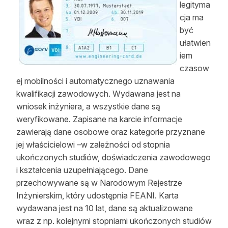
legityma
Reklama
cja ma
być
Zostań autorem
ułatwien
iem
Archiwum
czasow
Kontakt
ej mobilności i automatycznego uznawania
kwalifikacji zawodowych. Wydawana jest na
wniosek inżyniera, a wszystkie dane są
weryfikowane. Zapisane na karcie informacje
zawierają dane osobowe oraz kategorie przyznane
jej właścicielowi –w zależności od stopnia
ukończonych studiów, doświadczenia zawodowego
i kształcenia uzupełniającego. Dane
przechowywane są w Narodowym Rejestrze
Inżynierskim, który udostępnia FEANI.
Karta
wydawana jest na 10 lat, dane są aktualizowane
wraz z np. kolejnymi stopniami ukończonych studiów