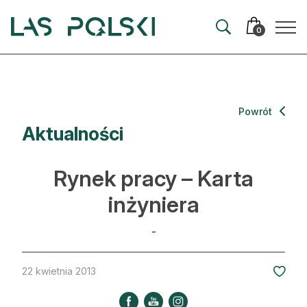
Przejdź
Przejdź
do
do
0
nawigacji
treści
Aktualności
Powrót
Aktualności
Artykuły
Hodowla lasu
Rynek pracy – Karta
Ochrona lasu
inżyniera
Nowe technologie
-
Prawo
22 kwietnia 2013
Kultura i historia