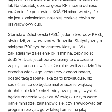
lat. Na dodatek, oprócz głosu RP, można odnieść
Reklama
wrażenie, że posłowie z KOŚiZN mimo wiedzy, że
Zostań autorem
nie jest z zalesieniami najlepiej, czekają chyba na
przysłowiowy cud.
Archiwum
Stanisław Żelichowski (PSL), jeden ztwórców KPZL,
Kontakt
stwierdził, że: wówczas w Roczni
ku
Statystycznym
mieliśmy1700 tys. ha gruntów klasy VI i VIz i
zakładaliśmy zalesienie ok. 1 mln ha,
żeby
dojść
do33%. Dziś, jeżeli porównujemy te ówczesne
zapisy, trudno dziwić się, że rolnik woli zasadzić 1 ha
orzecha włoskiego, głogu czy czegoś innego,
dostać taką zapłatę, jaka za to przysługuje, niż
sadzić las, za co będzie miał znacznie większą
dopłatę, ale także niezbędny czas pracy i wysiłek
będzie znacznie większy. W związku z tym warto,
panie ministrze, zastanowić się, czy zrewidować ten
program i przyjąć go w takiej formie, na jaką