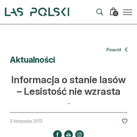
Przejdź
Przejdź
do
do
0
nawigacji
treści
Aktualności
Powrót
Aktualności
Artykuły
Hodowla lasu
Informacja o stanie lasów
Ochrona lasu
– Lesistość nie wzrasta
Nowe technologie
-
Prawo
3 listopada 2013
Kultura i historia