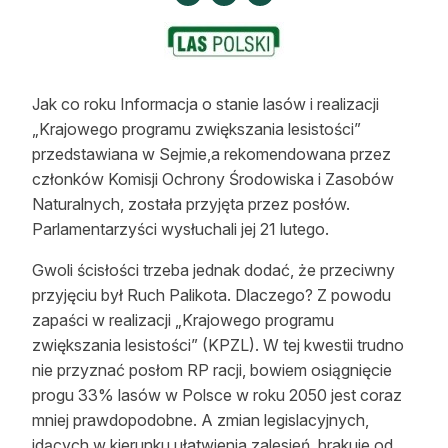
Strefa eksperta
Auto do lasu
Dla drwala
Jak co roku Informacja o stanie lasów i realizacji
„Krajowego programu zwiększania lesistości”
Leśnik na zakupach
przedstawiana w Sejmie,a rekomendowana przez
członków Komisji Ochrony Środowiska i Zasobów
Z zagranicy
Naturalnych, została przyjęta przez posłów.
Parlamentarzyści wysłuchali jej 21 lutego.
Edukacja
Gwoli ścisłości trzeba jednak dodać, że przeciwny
Lasy prywatne
przyjęciu był Ruch Palikota. Dlaczego? Z powodu
zapaści w realizacji „Krajowego
programu
O nas
zwiększania lesistości” (KPZL). W tej kwestii trudno
nie przyznać posłom RP racji, bowiem osiągnięcie
100 lat „Lasu Polskiego”
progu 33% lasów w Polsce w roku 2050 jest coraz
mniej prawdopodobne. A zmian legislacyjnych,
Prenumerata
idących w kierunku ułatwienia zalesień, brakuje od