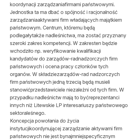
koordynacji zarządzaniafirmami państwowymi.
Jednostka ta ma dbać o spójność i racjonalność
zarządzaniaaktywami firm władających majątkiem
państwowym. Centrum, któremu będą
podlegałytakże nadleśnictwa, ma zostać przyznany
szeroki zakres kompetencji. W zakresten będzie
wchodziło np. weryfikowanie kwalifikacji
kandydatów do zarządów-radnadzorczych firm
państwowych i ocena pracy członków tych
organów. W składziezarządów-rad nadzorczych
firm państwowych jedną trzecią będą musieli
stanowićprzedstawiciele niezależni od tych firm. W
przypadku nadleśnictw mają to byćreprezentanci
innych niż Litewskie LP interesariuszy państwowego
sektoraleśnego.
Koncepcja powołania do życia
instytucjikoordynującej zarządzanie aktywami firm
państwowych nie jest bynajmniejspecyficznym