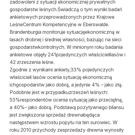
zadowoleni z sytuacji ekonomicznej prywatnych
gospodarstw leśnych.Świadczą o tym wyniki badań
ankietowych przeprowadzonych przez Krajowe
LeśneCentrum Kompetencyjne w Eberswalde.
Brandenburgia monitoruje sytuacjęekonomiczną w
lasach drobnej i średniej własności, bazując na sieci
gospodarstwkontrolnych. W minionym roku badania
ankietowe objęły 241pojedynczych właścicielilasów i
42 zrzeszenia leśne.
Zgodnie z wynikami ankiety,33% pojedynczych
właścicieli lasów ocenia sytuację ekonomiczną
ichgospodarstw jako dobrą, a jedynie 4% – jako złą.
Podobnie jest w przypadkuzrzeszeń leśnych:
53%respondentów ocenia sytuację jako przeciętną,
a 40%– jako dobrą. Podstawą pozytywnego bilansu
jest zwiększona sprzedaż drewnabędąca
następstwem wzrostu popytu na ten surowiec. W
roku 2010 przychody zesprzedaży drewna wynosiły