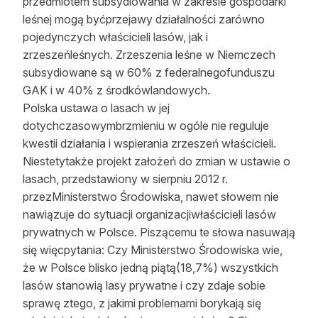
przedmiotem subsydiowania w zakresie gospodarki
leśnej mogą byćprzejawy działalności zarówno
pojedynczych właścicieli lasów, jak i
zrzeszeńleśnych. Zrzeszenia leśne w Niemczech
subsydiowane są w 60% z federalnegofunduszu
GAK i w 40% z środkówlandowych.
Polska ustawa o lasach w jej
dotychczasowymbrzmieniu w ogóle nie reguluje
kwestii działania i wspierania zrzeszeń właścicieli.
Niestetytakże projekt założeń do zmian w ustawie o
lasach, przedstawiony w sierpniu 2012 r.
przezMinisterstwo Środowiska, nawet słowem nie
nawiązuje do sytuacji organizacjiwłaścicieli lasów
prywatnych w Polsce. Piszącemu te słowa nasuwają
się więcpytania: Czy Ministerstwo Środowiska wie,
że w Polsce blisko jedną piątą(18,7%) wszystkich
lasów stanowią lasy prywatne i czy zdaje sobie
sprawę ztego, z jakimi problemami borykają się