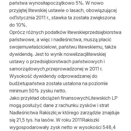
państwa wynosiłapoczątkowo 5%. W nowo
przyjętej litewskiej ustawie o lasach, obowiązującej
od1stycznia 2011 r., stawka ta została zwiększona
do 10%.
Oprócz różnych podatków litewskieprzedsiębiorstwa
państwowe, a więc i nadleśnictwa, muszą płacić
swojemuwłaścicielowi, państwu litewskiemu, także
dywidendę. Jest to wynik nowelizacjilitewskiej
ustawy o przedsiębiorstwach państwowych i
samorządowych,przeprowadzonej w 2011 r.
Wysokość dywidendy odprowadzanej do
budżetupaństwa została ustalona na poziomie
minimum 50% zysku netto.
Jako przykład obciążeń finansowychLitewskich LP
mogą posłużyć dane z rachunku zysków i strat
Nadleśnictwa Rakiszki,w którego zarządzie znajduje
się 21,5 tys. ha lasów. W roku 2011Rakiszki
wygospodarowały zysk netto w wysokości 548,4