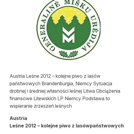
Strefa eksperta
Auto do lasu
Dla drwala
Leśnik na zakupach
Z zagranicy
Edukacja
Austria Leśne 2012 – kolejne piwo z lasów
państwowych Brandenburgia, Niemcy Sytuacja
Lasy prywatne
drobnej i średniej własności leśnej Litwa Obciążenia
finansowe Litewskich LP Niemcy Podstawa to
O nas
wspieranie zrzeszeń leśnych
100 lat „Lasu Polskiego”
Austria
Leśne 2012 – kolejne piwo z lasówpaństwowych
Prenumerata