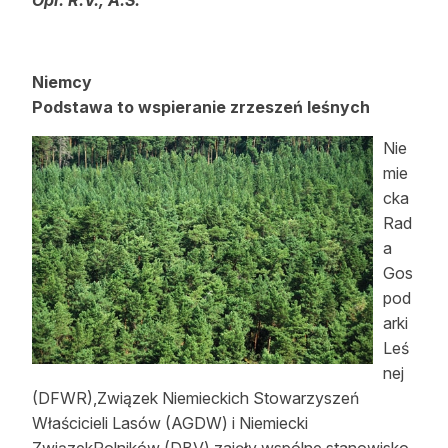
Opr.
R.V., A.S.
Niemcy
Podstawa to wspieranie zrzeszeń leśnych
Nie
mie
cka
Rad
a
Gos
pod
arki
Leś
nej
(DFWR),Związek Niemieckich Stowarzyszeń
Właścicieli Lasów (AGDW) i Niemiecki