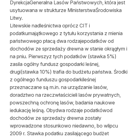
DyrekcjaGeneralna Lasów Państwowych, która jest
usytuowana w strukturze MinisterstwaŚrodowiska
Litwy.
Litewskie nadleśnictwa oprócz CIT i
podatkumajątkowego z tytułu korzystania z mienia
państwowego płacą dwa rodzajepodatków od
dochodów ze sprzedaży drewna w stanie okrągłym i
na pniu. Pierwszyz tych podatków (stawka 5%)
zasila ogólny fundusz gospodarki leśnej,
drugi(stawka 10%) trafia do budżetu państwa. Środki
z ogólnego funduszu gospodarkileśnej
przeznaczane są m.in. na urządzanie lasów,
doradztwo na rzeczwłaścicieli lasów prywatnych,
powszechną ochronę lasów, badania naukowe
iedukację leśną. Obydwa rodzaje podatkówod
dochodów ze sprzedaży drewna zostały
wprowadzone stosunkowo niedawno, bo wlipcu
2009 r. Stawka podatku zasilającego budżet