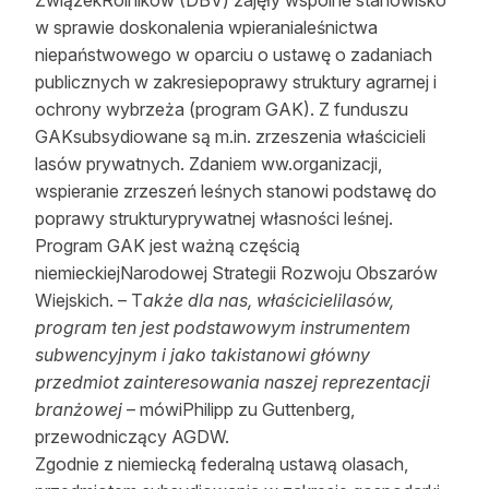
ZwiązekRolników (DBV) zajęły wspólne stanowisko
w sprawie doskonalenia wpieranialeśnictwa
niepaństwowego w oparciu o ustawę o zadaniach
publicznych w zakresiepoprawy struktury agrarnej i
ochrony wybrzeża (program GAK). Z funduszu
GAKsubsydiowane są m.in. zrzeszenia właścicieli
lasów prywatnych. Zdaniem ww.organizacji,
wspieranie zrzeszeń leśnych stanowi podstawę do
poprawy strukturyprywatnej własności leśnej.
Program GAK jest ważną częścią
niemieckiejNarodowej Strategii Rozwoju Obszarów
Wiejskich. – T
akże dla nas, właścicielilasów,
program ten jest podstawowym instrumentem
subwencyjnym i jako takistanowi główny
przedmiot zainteresowania naszej reprezentacji
branżowej
– mówiPhilipp zu Guttenberg,
przewodniczący AGDW.
Zgodnie z niemiecką federalną ustawą olasach,