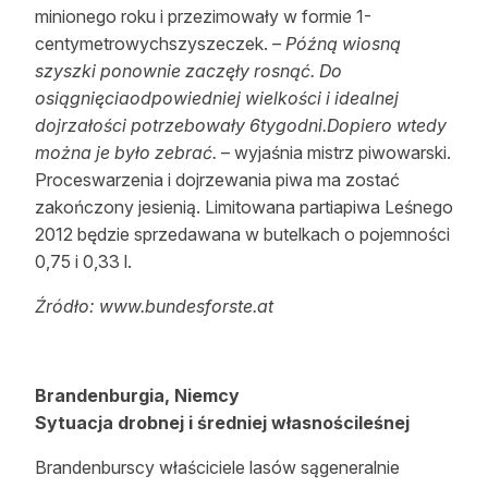
minionego roku i przezimowały w formie 1-
centymetrowychszyszeczek. –
Późną wiosną
szyszki ponownie zaczęły rosnąć. Do
osiągnięciaodpowiedniej wielkości i idealnej
dojrzałości potrzebowały 6tygodni.Dopiero wtedy
można je było zebrać.
– wyjaśnia mistrz piwowarski.
Proceswarzenia i dojrzewania piwa ma zostać
zakończony jesienią. Limitowana partiapiwa Leśnego
2012 będzie sprzedawana w butelkach o pojemności
0,75 i 0,33 l.
Źródło: www.bundesforste.at
Brandenburgia, Niemcy
Sytuacja drobnej i średniej własnościleśnej
Brandenburscy właściciele lasów sągeneralnie