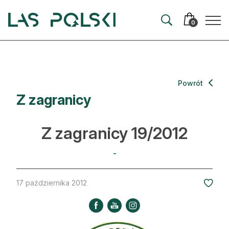
Przejdź
Przejdź
do
do
0
nawigacji
treści
Aktualności
Powrót
Z zagranicy
Artykuły
Hodowla lasu
Z zagranicy 19/2012
Ochrona lasu
-
Nowe technologie
17 października 2012
Prawo
Kultura i historia