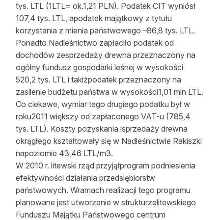
tys. LTL (1LTL= ok.1,21 PLN). Podatek CIT wyniósł
107,4 tys. LTL, apodatek majątkowy z tytułu
korzystania z mienia państwowego –86,8 tys. LTL.
Ponadto Nadleśnictwo zapłaciło podatek od
dochodów zesprzedaży drewna przeznaczony na
ogólny fundusz gospodarki leśnej w wysokości
520,2 tys. LTL i takiżpodatek przeznaczony na
zasilenie budżetu państwa w wysokości1,01 mln LTL.
Co ciekawe, wymiar tego drugiego podatku był w
roku2011 większy od zapłaconego VAT-u (785,4
tys. LTL). Koszty pozyskania isprzedaży drewna
okrągłego kształtowały się w Nadleśnictwie Rakiszki
napoziomie 43,46 LTL/m3.
W 2010 r. litewski rząd przyjąłprogram podniesienia
efektywności działania przedsiębiorstw
państwowych. Wramach realizacji tego programu
planowane jest utworzenie w strukturzelitewskiego
Funduszu Majątku Państwowego centrum