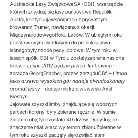
Austriackie Lasy ZwiązkoweSA (ÖBf), wzarządzie
Reklama
których znajdują się lasy państwowe Republiki
Austrii, kontynuująwspółpracę z prywatnym
Zostań autorem
browarem Trumer, nawiązaną z okazji
Archiwum
MiędzynarodowegoRoku Lasów. W ubiegłym roku
podstawowym składnikiem do produkcji piwa
Kontakt
leśnegobyły młode pędy jodłowe. W tym roku w
lasach spółki ÖBf w Tyrolu zostałyzebrane nasiona
limby. –
Leśne 2012 będzie piwem limbowym –
zdradza GeorgErlacher, prezes zarząduÖBf. –
Limba
jako drzewo wysokich gór nadaje piwudoskonały
aromat leśny
– dodaje mistrz piwowarski Axel
Kiesbye.
Jajowate szyszki limby, znajdujące się wdolnych
partiach korony, były zbierane ręcznie. W sumie
zbiorem objętychzostało 40 drzew. Decydujące
znaczenie miał właściwy termin zbioru.Zbierane w
tym roku szyszki zaczęły sięrozwijać latem