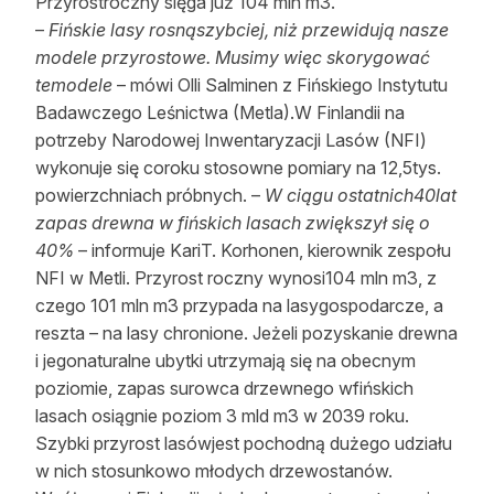
Przyrostroczny sięga już 104 mln m3.
–
Fińskie lasy rosnąszybciej, niż przewidują nasze
modele przyrostowe. Musimy więc skorygować
temodele
– mówi Olli Salminen z Fińskiego Instytutu
Badawczego Leśnictwa (Metla).W Finlandii na
potrzeby Narodowej Inwentaryzacji Lasów (NFI)
wykonuje się coroku stosowne pomiary na 12,5tys.
powierzchniach próbnych. –
W ciągu ostatnich40lat
zapas drewna w fińskich lasach zwiększył się o
40%
– informuje KariT. Korhonen, kierownik zespołu
NFI w Metli. Przyrost roczny wynosi104 mln m3, z
czego 101 mln m3 przypada na lasygospodarcze, a
reszta – na lasy chronione. Jeżeli pozyskanie drewna
i jegonaturalne ubytki utrzymają się na obecnym
poziomie, zapas surowca drzewnego wfińskich
lasach osiągnie poziom 3 mld m3 w 2039 roku.
Szybki przyrost lasówjest pochodną dużego udziału
w nich stosunkowo młodych drzewostanów.