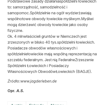
Podstawowe zasady działaniaspółdzielni łowieckich
to: samorządność, samodzielność i
samopomoc.Spółdzielnie na ogół wydzierżawiają
wspólnotowe obwody łowieckie myśliwym.Myśliwi
mogą dzierżawić obwody łowieckie jako osoby
fizyczne.
Ok. 4 mlnwłaścicieli gruntów w Niemczech jest
zrzeszonych w blisko 40 tys.spółdzielni łowieckich.
Posiadacze obwodów własnościowych i
spółdzielniełowieckie mają wspólną reprezentację na
szczeblu federalnym. Jest nią FederalneZrzeszenie
Spółdzielni Łowieckich i Posiadaczy
Własnościowych ObwodówŁowieckich (BAGJE).
Źródło:www.jagderleben.de
Opr.
A.S.