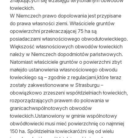
znajdujących się wzasięgu terytorialnym obwodów
łowieckich.
W Niemczech prawo dopolowania jest przypisane
do prawa własności ziemi. Właściciele gruntów
opowierzchni przekraczającej 75 ha są
posiadaczami własnościowego obwodułowieckiego.
Większość własnościowych obwodów łowieckich
należy w Niemczech dopodmiotów państwowych.
Natomiast właściciele gruntów o powierzchni zbyt
małejdo ustanowienia własnościowego obwodu
łowieckiego są – zgodnie z regulacjami,które teraz
zostały zakwestionowane w Strasburgu –
obowiązkowo zrzeszeni współdzielniach łowieckich,
rozporządzających prawem do polowania w
granicachwspólnotowych obwodów
łowieckich.Ustanowiony w gminie wspólnotowy
obwódłowiecki musi mieć powierzchnię co najmniej
150 ha. Spółdzielnia łowieckaróżni się od wielu