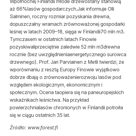
Wpółnocnej Finlandii młode drzewostany stanowią
aż 66%lasów gospodarczych.Jak informuje Olli
Salminen, roczny rozmiar pozyskania drewna,
dopuszczalny wramach zrównoważonej gospodarki
leśnej w latach 2009–18, sięga w Finlandii70 mln m3.
Tymczasem w ostatnich latach Finowie
pozyskiwaliprzeciętnie zaledwie 52 mln m3drewna
rocznie (bez uwzględnieniaenergetycznego surowca
drzewnego). Prof. Jari Parviainen z Metli twierdzi, że
wporównaniu z resztą Europy Finowie wyjątkowo
dobrze dbają o zrównoważenierozwoju lasów pod
względem ekologicznym, ekonomicznym i
społecznym. Ocena taopiera się na paneuropejskich
wskaźnikach leśnictwa. Na przykład
powierzchnialasów chronionych w Finlandii potroiła
się w ciągu ostatnich 35 lat.
Źródło: www.forest.fi