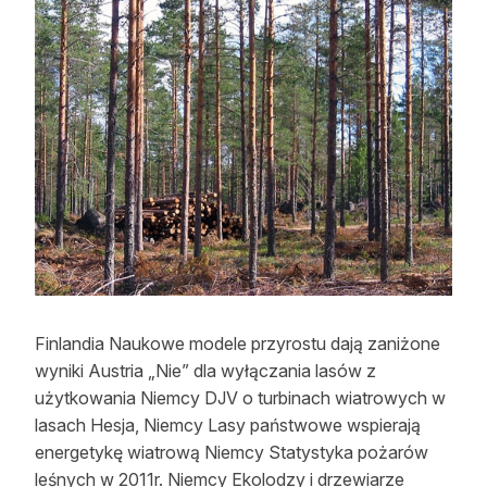
Strefa eksperta
Auto do lasu
Dla drwala
Leśnik na zakupach
Z zagranicy
Edukacja
Lasy prywatne
Finlandia Naukowe modele przyrostu dają zaniżone
O nas
wyniki Austria „Nie” dla wyłączania lasów z
użytkowania Niemcy DJV o turbinach wiatrowych w
100 lat „Lasu Polskiego”
lasach Hesja, Niemcy Lasy państwowe wspierają
energetykę wiatrową Niemcy Statystyka pożarów
Prenumerata
leśnych w 2011r. Niemcy Ekolodzy i drzewiarze