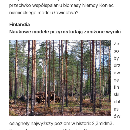
przeciwko współspalaniu biomasy Niemcy Koniec
Reklama
niemieckiego modelu łowiectwa?
Zostań autorem
Finlandia
Naukowe modele przyrostudają zaniżone wyniki
Archiwum
Za
Kontakt
so
by
drz
ew
ne
fiń
ski
chl
as
ów
osiągnęły najwyższy poziom w historii: 2,3mldm3.