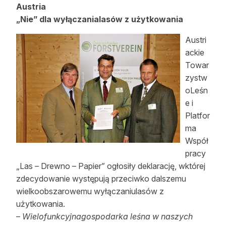
Austria
„Nie” dla wyłączanialasów z użytkowania
Austri
ackie
Towar
zystw
oLeśn
e i
Platfor
ma
Współ
pracy
„Las – Drewno – Papier” ogłosiły deklarację, wktórej
zdecydowanie występują przeciwko dalszemu
wielkoobszarowemu wyłączaniulasów z
użytkowania.
–
Wielofunkcyjnagospodarka leśna w naszych