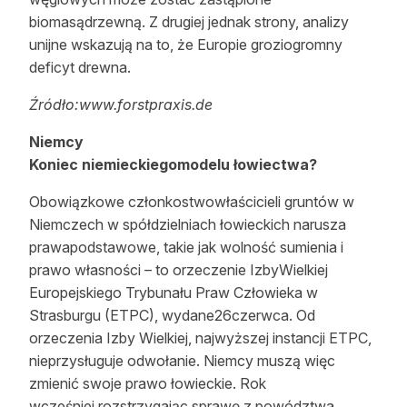
biomasądrzewną. Z drugiej jednak strony, analizy
unijne wskazują na to, że Europie groziogromny
deficyt drewna.
Źródło:www.forstpraxis.de
Niemcy
Koniec niemieckiegomodelu łowiectwa?
Obowiązkowe członkostwowłaścicieli gruntów w
Niemczech w spółdzielniach łowieckich narusza
prawapodstawowe, takie jak wolność sumienia i
prawo własności – to orzeczenie IzbyWielkiej
Europejskiego Trybunału Praw Człowieka w
Strasburgu (ETPC), wydane26czerwca. Od
orzeczenia Izby Wielkiej, najwyższej instancji ETPC,
nieprzysługuje odwołanie. Niemcy muszą więc
zmienić swoje prawo łowieckie. Rok
wcześniej,rozstrzygając sprawę z powództwa