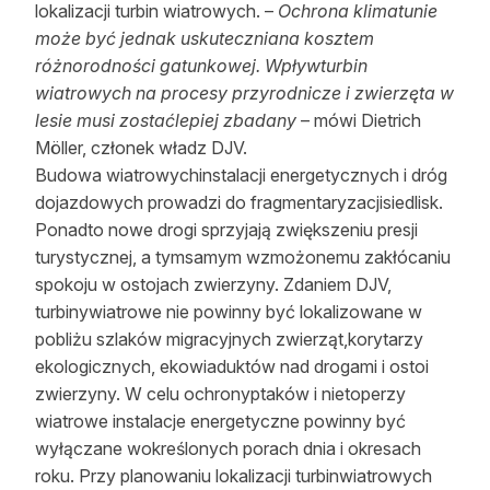
lokalizacji turbin wiatrowych. –
Ochrona klimatunie
może być jednak uskuteczniana kosztem
różnorodności gatunkowej. Wpływturbin
wiatrowych na procesy przyrodnicze i zwierzęta w
lesie musi zostaćlepiej zbadany
– mówi Dietrich
Möller, członek władz DJV.
Budowa wiatrowychinstalacji energetycznych i dróg
dojazdowych prowadzi do fragmentaryzacjisiedlisk.
Ponadto nowe drogi sprzyjają zwiększeniu presji
turystycznej, a tymsamym wzmożonemu zakłócaniu
spokoju w ostojach zwierzyny. Zdaniem DJV,
turbinywiatrowe nie powinny być lokalizowane w
pobliżu szlaków migracyjnych zwierząt,korytarzy
ekologicznych, ekowiaduktów nad drogami i ostoi
zwierzyny. W celu ochronyptaków i nietoperzy
wiatrowe instalacje energetyczne powinny być
wyłączane wokreślonych porach dnia i okresach
roku. Przy planowaniu lokalizacji turbinwiatrowych