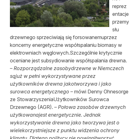
reprez
entacje
przemy
słu
drzewnego sprzeciwiają się forsowanemuprzez
koncerny energetyczne współspalaniu biomasy w
elektrowniach węglowych.Szczególnie krytycznie
oceniane jest subsydiowanie współspalania drewna.
–
Rozporządzalne zasobydrzewne w Niemczech
sąjuż w pełni wykorzystywane przez
użytkowników drewna jakotworzywa i jako
surowca energetycznego
– mówi Denny Ohnesorge
ze StowarzyszeniaUżytkowników Surowca
Drzewnego (AGR). –
Połowa zasobów drzewnych
użytkowanajest energetycznie. Jednak
wykorzystywanie drewna jako tworzywa jest o
wielekorzystniejsze z punktu widzenia ochrony
klimatu. Dlatego politycy nie powinnitworzyć