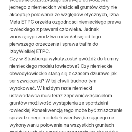
jednego z niemieckich właścicieli gruntów,który nie
akceptuje polowania ze względów etycznych, Izba
Mała ETPC orzekła ozgodności niemieckiego prawa
łowieckiego z prawami człowieka. Jednak
wnoszącypowództwo odwołał się od tego
pierwszego orzeczenia i sprawa trafiła do
IzbyWielkiej ETPC.
Czy w Strasburgu wykutyzostał gwóźdź do trumny
niemieckiego modelu łowiectwa? Czy niemieckie
obwodyłowieckie staną się z czasem dziurawe jak
ser szwajcarski? W tej chwili trudnoo tym
wyrokować. W każdym razie niemiecki
ustawodawca musi teraz zapewnićwłaścicielom
gruntów możliwość wystąpienia ze spółdzielni
łowieckiej.Konsekwencją tego może być zniszczenie
sprawdzonego modelu łowiectwa,bazującego na
wykonywaniu polowania na wszystkich gruntach