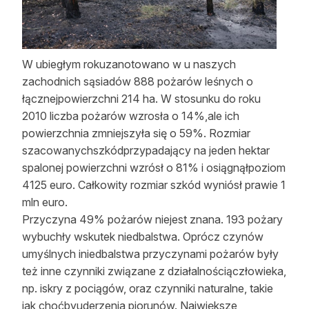
W ubiegłym rokuzanotowano w u naszych
zachodnich sąsiadów 888 pożarów leśnych o
łącznejpowierzchni 214 ha. W stosunku do roku
2010 liczba pożarów wzrosła o 14%,ale ich
powierzchnia zmniejszyła się o 59%. Rozmiar
szacowanychszkódprzypadający na jeden hektar
spalonej powierzchni wzrósł o 81% i osiągnąłpoziom
4125 euro. Całkowity rozmiar szkód wyniósł prawie 1
mln euro.
Przyczyna 49% pożarów niejest znana. 193 pożary
wybuchły wskutek niedbalstwa. Oprócz czynów
umyślnych iniedbalstwa przyczynami pożarów były
też inne czynniki związane z działalnościączłowieka,
np. iskry z pociągów, oraz czynniki naturalne, takie
jak choćbyuderzenia piorunów. Największe