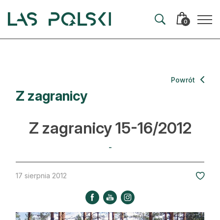
Przejdź
Przejdź
do
do
0
nawigacji
treści
Aktualności
Powrót
Z zagranicy
Artykuły
Hodowla lasu
Z zagranicy 15-16/2012
Ochrona lasu
-
Nowe technologie
17 sierpnia 2012
Prawo
Kultura i historia