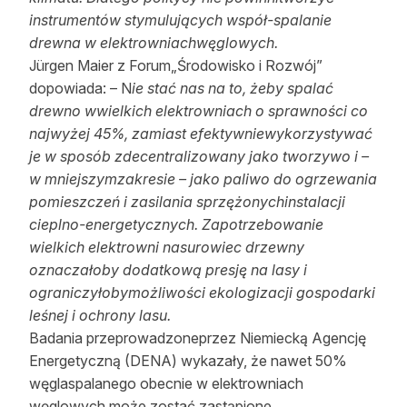
instrumentów stymulujących współ-spalanie
drewna w elektrowniachwęglowych.
Jürgen Maier z Forum„Środowisko i Rozwój”
dopowiada: – N
ie stać nas na to, żeby spalać
drewno wwielkich elektrowniach o sprawności co
najwyżej 45%, zamiast efektywniewykorzystywać
je w sposób zdecentralizowany jako tworzywo i –
w mniejszymzakresie – jako paliwo do ogrzewania
pomieszczeń i zasilania sprzężonychinstalacji
cieplno-energetycznych. Zapotrzebowanie
wielkich elektrowni nasurowiec drzewny
oznaczałoby dodatkową presję na lasy i
ograniczyłobymożliwości ekologizacji gospodarki
leśnej i ochrony lasu.
Badania przeprowadzoneprzez Niemiecką Agencję
Energetyczną (DENA) wykazały, że nawet 50%
węglaspalanego obecnie w elektrowniach
węglowych może zostać zastąpione