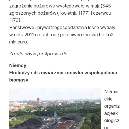
zagrożenie pożarowe występowało w maju(345
zgłoszonych pożarów), kwietniu (177) i czerwcu
(173).
Państwowe i prywatnegospodarstwa leśne wydały
w roku 2011 na ochronę przeciwpożarową blisko2
mln euro.
Źródło:www.forstpraxis.de
Niemcy
Ekolodzy i drzewiarzeprzeciwko współspalaniu
biomasy
Niemie
ckie
organiz
acjeek
ologicz
ne i