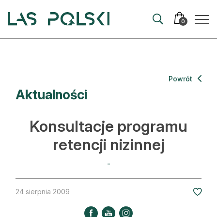
Przejdź
Przejdź
do
do
0
nawigacji
treści
Aktualności
Powrót
Aktualności
Artykuły
Hodowla lasu
Konsultacje programu
Ochrona lasu
retencji nizinnej
Nowe technologie
-
Prawo
24 sierpnia 2009
Kultura i historia