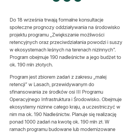
Strefa eksperta
Auto do lasu
Do 18 września trwają formalne konsultacje
społeczne prognozy oddziaływania na środowisko
Dla drwala
projektu programu „Zwiększanie możliwości
retencyjnych oraz przeciwdziałania powodzi i suszy
Leśnik na zakupach
w ekosystemach leśnych na terenach nizinnych”.
Program obejmuje 190 nadleśnictw a jego budżet to
Z zagranicy
ok. 190 mln złotych.
Edukacja
Program jest zbiorem zadań z zakresu „malej
Lasy prywatne
retencji” w Lasach, przewidywanym do
sfinansowania ze środków osi III Programu
Operacyjnego Infrastruktura i Środowisko. Obejmuje
O nas
ekosystemy nizinne całego kraju, a uczestniczyć w
nim ma ok. 190 Nadleśnictw. Planuje się realizację
100 lat „Lasu Polskiego”
ponad 1000 zadań na kwotę ok. 190 mln zł. W
Prenumerata
ramach programu budowane lub modernizowane