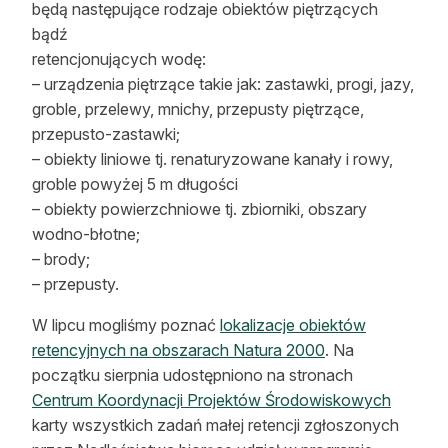
będą następujące rodzaje obiektów piętrzących
Reklama
bądź
retencjonujących wodę:
Zostań autorem
– urządzenia piętrzące takie jak: zastawki, progi, jazy,
groble, przelewy, mnichy, przepusty piętrzące,
Archiwum
przepusto-zastawki;
Kontakt
– obiekty liniowe tj. renaturyzowane kanały i rowy,
groble powyżej 5 m długości
– obiekty powierzchniowe tj. zbiorniki, obszary
wodno-błotne;
– brody;
– przepusty.
W lipcu mogliśmy poznać
lokalizacje obiektów
retencyjnych na obszarach Natura 2000
. Na
początku sierpnia udostępniono na stronach
Centrum Koordynacji Projektów Środowiskowych
karty wszystkich zadań małej retencji zgłoszonych