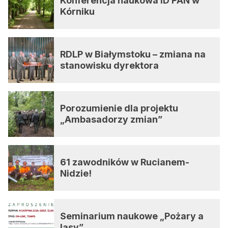
Konferencja naukowa ID PAN w
Kórniku
RDLP w Białymstoku – zmiana na
stanowisku dyrektora
Porozumienie dla projektu
„Ambasadorzy zmian”
61 zawodników w Rucianem-
Nidzie!
Seminarium naukowe „Pożary a
lasy”