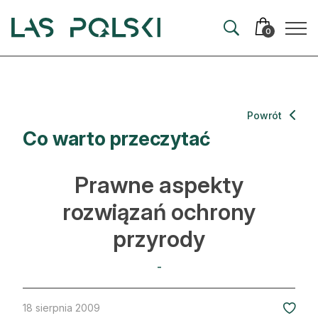
Przejdź
Przejdź
do
do
0
nawigacji
treści
Aktualności
Powrót
Co warto przeczytać
Artykuły
Hodowla lasu
Prawne aspekty
Ochrona lasu
rozwiązań ochrony
przyrody
Nowe technologie
Prawo
-
Kultura i historia
18 sierpnia 2009