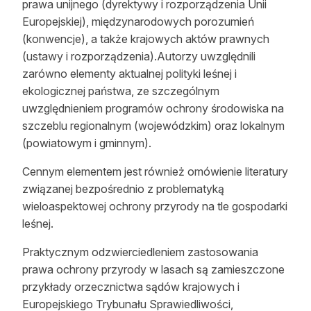
prawa unijnego (dyrektywy i rozporządzenia Unii
Reklama
Europejskiej), międzynarodowych porozumień
(konwencje), a także krajowych aktów prawnych
Zostań autorem
(ustawy i rozporządzenia).Autorzy uwzględnili
zarówno elementy aktualnej polityki leśnej i
Archiwum
ekologicznej państwa, ze szczególnym
Kontakt
uwzględnieniem programów ochrony środowiska na
szczeblu regionalnym (wojewódzkim) oraz lokalnym
(powiatowym i gminnym).
Cennym elementem jest również omówienie literatury
związanej bezpośrednio z problematyką
wieloaspektowej ochrony przyrody na tle gospodarki
leśnej.
Praktycznym odzwierciedleniem zastosowania
prawa ochrony przyrody w lasach są zamieszczone
przykłady orzecznictwa sądów krajowych
i
Europejskiego Trybunału Sprawiedliwości,