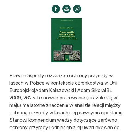
Strefa eksperta
Auto do lasu
Dla drwala
Leśnik na zakupach
Z zagranicy
Edukacja
Prawne aspekty rozwiązań ochrony przyrody w
lasach w Polsce w kontekście członkostwa w Unii
Lasy prywatne
EuropejskiejAdam Kaliszewski i Adam SikoraIBL
2009, 262 s.To nowe opracowanie (ukazało się w
O nas
maju) ma istotne znaczenie w analizie relacji między
ochroną przyrody w lasach i jej prawnymi aspektami.
100 lat „Lasu Polskiego”
Stanowi kompendium wiedzy dotyczące zarówno
Prenumerata
ochrony przyrody i odniesienia jej uwarunkowań do