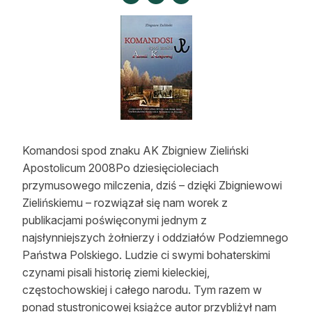
Strefa eksperta
Auto do lasu
Dla drwala
Leśnik na zakupach
Z zagranicy
Komandosi spod znaku AK Zbigniew Zieliński
Edukacja
Apostolicum 2008Po dziesięcioleciach
przymusowego milczenia, dziś – dzięki Zbigniewowi
Lasy prywatne
Zielińskiemu – rozwiązał się nam worek z
publikacjami poświęconymi jednym z
O nas
najsłynniejszych żołnierzy i oddziałów Podziemnego
Państwa Polskiego. Ludzie ci swymi bohaterskimi
100 lat „Lasu Polskiego”
czynami pisali historię ziemi kieleckiej,
częstochowskiej i całego narodu. Tym razem w
Prenumerata
ponad stustronicowej książce autor przybliżył nam