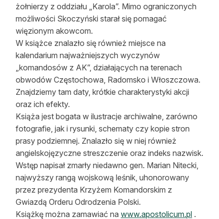
żołnierzy z oddziału „Karola”. Mimo ograniczonych
możliwości Skoczyński starał się pomagać
więzionym akowcom.
W książce znalazło się również miejsce na
kalendarium najważniejszych wyczynów
„komandosów z AK”, działających na terenach
obwodów Częstochowa, Radomsko i Włoszczowa.
Znajdziemy tam daty, krótkie charakterystyki akcji
oraz ich efekty.
Książa jest bogata w ilustracje archiwalne, zarówno
fotografie, jak i rysunki, schematy czy kopie stron
prasy podziemnej. Znalazło się w niej również
angielskojęzyczne streszczenie oraz indeks nazwisk.
Wstęp napisał zmarły niedawno gen. Marian Nitecki,
najwyższy rangą wojskową leśnik, uhonorowany
przez prezydenta Krzyżem Komandorskim z
Gwiazdą Orderu Odrodzenia Polski.
Książkę można zamawiać na
www.apostolicum.pl
.