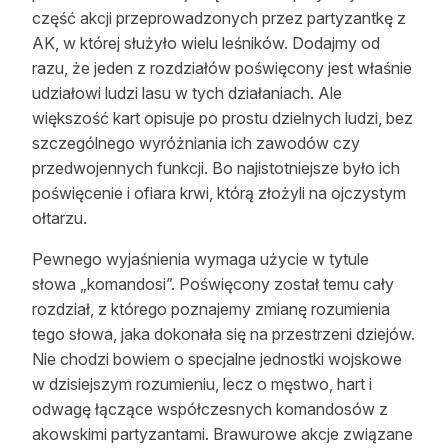
część akcji przeprowadzonych przez partyzantkę z
Reklama
AK, w której służyło wielu leśników. Dodajmy od
Zostań autorem
razu, że jeden z rozdziałów poświęcony jest właśnie
udziałowi ludzi lasu w tych działaniach. Ale
Archiwum
większość kart opisuje po prostu dzielnych ludzi, bez
szczególnego wyróżniania ich zawodów czy
Kontakt
przedwojennych funkcji. Bo najistotniejsze było ich
poświęcenie i ofiara krwi, którą złożyli na ojczystym
ołtarzu.
Pewnego wyjaśnienia wymaga użycie w tytule
słowa „komandosi”. Poświęcony został temu cały
rozdział, z którego poznajemy zmianę rozumienia
tego słowa, jaka dokonała się na przestrzeni dziejów.
Nie chodzi bowiem o specjalne jednostki wojskowe
w dzisiejszym rozumieniu, lecz o męstwo, hart i
odwagę łączące współczesnych komandosów z
akowskimi partyzantami. Brawurowe akcje związane