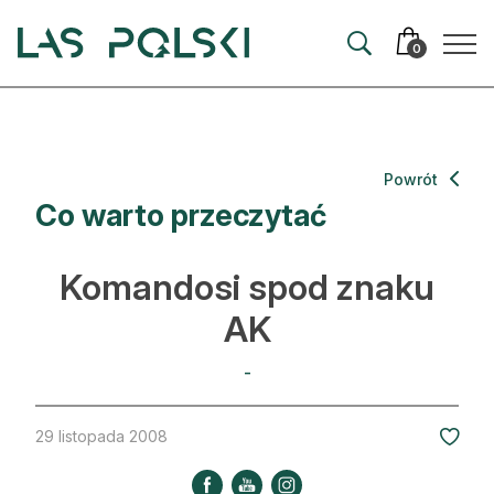
Przejdź
Przejdź
do
do
0
nawigacji
treści
Aktualności
Powrót
Co warto przeczytać
Artykuły
Hodowla lasu
Komandosi spod znaku
Ochrona lasu
AK
Nowe technologie
-
Prawo
29 listopada 2008
Kultura i historia