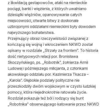
z likwidacją gestapowców, ataki na niemieckie
pociągi, banki i więzienia, z których uwalniano
dziesiątki więźniów, opanowywanie całych
miejscowości, otwarte bitwy z doskonale
uzbrojonymi oddziałami niemieckimi były dowodem
najwyższego bohaterstwa.
Przejmujący obraz rzeczywistości związanej z
kończącą się wojną i wkroczeniem NKWD został
opisany w rozdziale „Strzały za frontem”. To historia
dość nietypowych relacji por. Bronisława
Skoczyńskiego, ps. „Robotnik”, żołnierza Armii
Ludowej i późniejszego milicjanta, z członkami
akowskiego oddziału por. Kazimierza Tkacza –
„Karola”. Głębokie podziały polityczne nie
przeszkodziły dwóm wojskowym w czysto ludzkiej
pomocy, która niejednokrotnie ratowała życie.
Rozdział pokazuje też ból i rodzący się bunt
„Robotnika” obserwującego katowanie przez NKWD