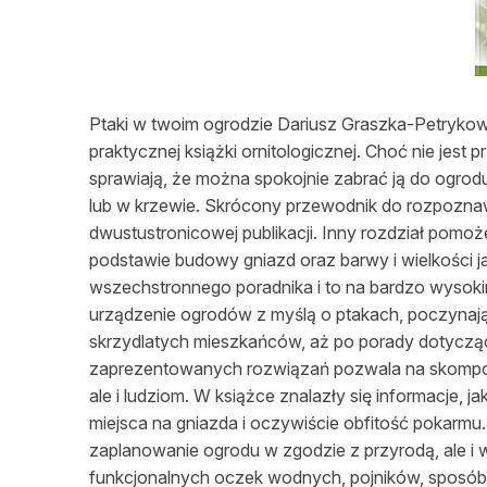
L
Ptaki w twoim ogrodzie Dariusz Graszka-Petryko
praktycznej książki ornitologicznej. Choć nie jest
sprawiają, że można spokojnie zabrać ją do ogrod
lub w krzewie. Skrócony przewodnik do rozpoznaw
dwustustronicowej publikacji. Inny rozdział pom
podstawie budowy gniazd oraz barwy i wielkości j
wszechstronnego poradnika i to na bardzo wysoki
urządzenie ogrodów z myślą o ptakach, poczynając
skrzydlatych mieszkańców, aż po porady dotyczą
zaprezentowanych rozwiązań pozwala na skompon
ale i ludziom. W książce znalazły się informacje, j
miejsca na gniazda i oczywiście obfitość pokarm
zaplanowanie ogrodu w zgodzie z przyrodą, ale i
funkcjonalnych oczek wodnych, pojników, sposób k