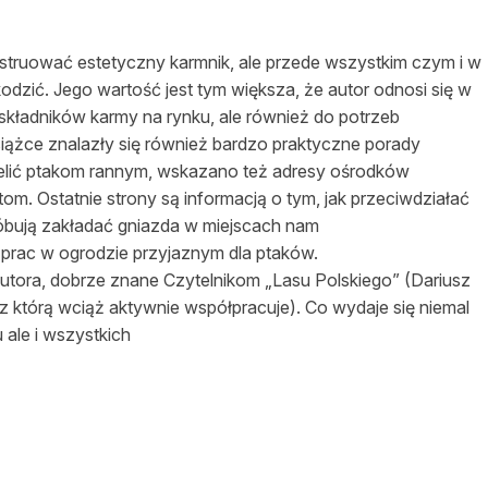
konstruować estetyczny karmnik, ale przede wszystkim czym i w
kodzić. Jego wartość jest tym większa, że autor odnosi się w
składników karmy na rynku, ale również do potrzeb
żce znalazły się również bardzo praktyczne porady
ielić ptakom rannym, wskazano też adresy ośrodków
m. Ostatnie strony są informacją o tym, jak przeciwdziałać
róbują zakładać gniazda w miejscach nam
prac w ogrodzie przyjaznym dla ptaków.
tora, dobrze znane Czytelnikom „Lasu Polskiego” (Dariusz
z którą wciąż aktywnie współpracuje). Co wydaje się niemal
 ale i wszystkich