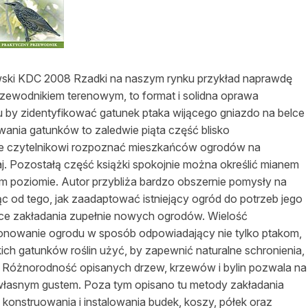
asy prywatne
wski KDC 2008 Rzadki na naszym rynku przykład naprawdę
 przewodnikiem terenowym, to format i solidna oprawa
u by zidentyfikować gatunek ptaka wijącego gniazdo na belce
ania gatunków to zaledwie piąta część blisko
oże czytelnikowi rozpoznać mieszkańców ogrodów na
aj. Pozostałą część książki spokojnie można określić mianem
m poziomie. Autor przybliża bardzo obszernie pomysły na
 od tego, jak zaadaptować istniejący ogród do potrzeb jego
ce zakładania zupełnie nowych ogrodów. Wielość
owanie ogrodu w sposób odpowiadający nie tylko ptakom,
akich gatunków roślin użyć, by zapewnić naturalne schronienia,
u. Różnorodność opisanych drzew, krzewów i bylin pozwala na
 własnym gustem. Poza tym opisano tu metody zakładania
onstruowania i instalowania budek, koszy, półek oraz