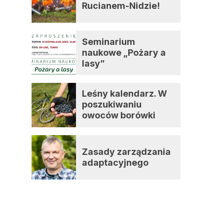
Rucianem-Nidzie!
Seminarium
naukowe „Pożary a
lasy”
Leśny kalendarz. W
poszukiwaniu
owoców borówki
czernicy
Zasady zarządzania
adaptacyjnego