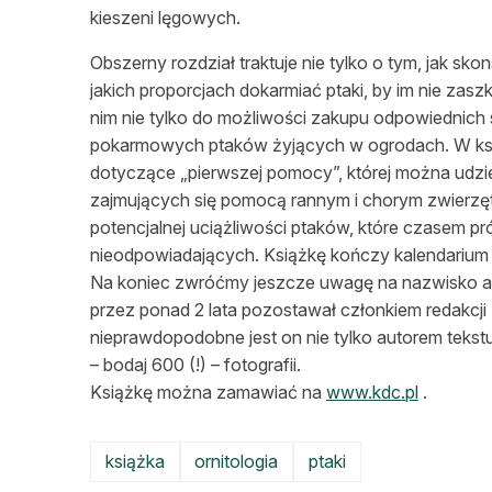
kieszeni lęgowych.
Obszerny rozdział traktuje nie tylko o tym, jak s
jakich proporcjach dokarmiać ptaki, by im nie zasz
nim nie tylko do możliwości zakupu odpowiednich 
pokarmowych ptaków żyjących w ogrodach. W ksią
dotyczące „pierwszej pomocy”, której można udz
zajmujących się pomocą rannym i chorym zwierzęto
potencjalnej uciążliwości ptaków, które czasem p
nieodpowiadających. Książkę kończy kalendarium 
Na koniec zwróćmy jeszcze uwagę na nazwisko au
przez ponad 2 lata pozostawał członkiem redakcji 
nieprawdopodobne jest on nie tylko autorem tekstu
– bodaj 600 (!) – fotografii.
Książkę można zamawiać na
www.kdc.pl
.
książka
ornitologia
ptaki