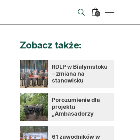
0
Zobacz także:
merata
ma
RDLP w Białymstoku
– zmiana na
 autorem
stanowisku
dyrektora
wum
Porozumienie dla
t
projektu
„Ambasadorzy
zmian”
61 zawodników w