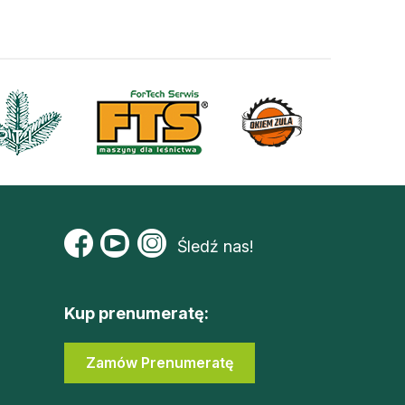
Śledź nas!
Kup prenumeratę:
Zamów Prenumeratę