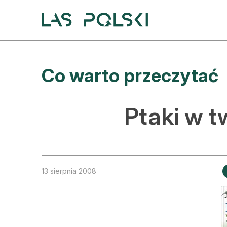
Przejdź
Przejdź
do
do
nawigacji
treści
A
Co warto przeczytać
A
S
Ptaki w t
A
D
L
13 sierpnia 2008
Z
E