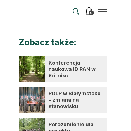
0
Zobacz także:
merata
ma
Konferencja
naukowa ID PAN w
 autorem
Kórniku
wum
RDLP w Białymstoku
t
– zmiana na
stanowisku
dyrektora
Porozumienie dla
projektu