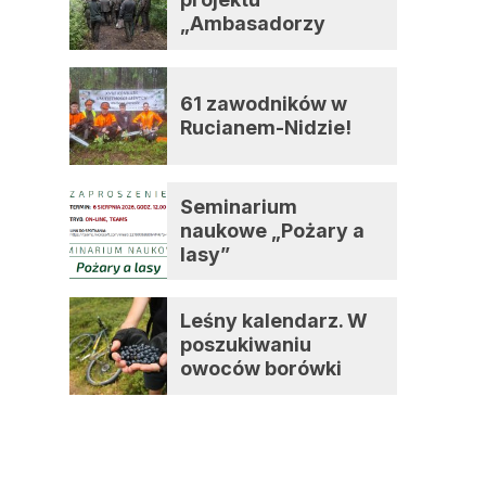
„Ambasadorzy
zmian”
61 zawodników w
Rucianem-Nidzie!
Seminarium
naukowe „Pożary a
lasy”
Leśny kalendarz. W
poszukiwaniu
owoców borówki
czernicy