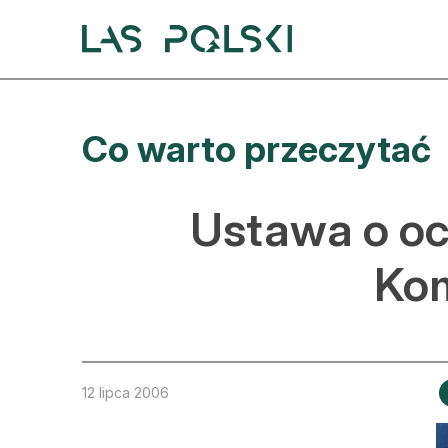
Przejdź
Przejdź
do
do
nawigacji
treści
A
Co warto przeczytać
A
S
Ustawa o oc
A
Ko
D
L
Z
12 lipca 2006
E