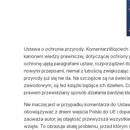
L
Ustawa o ochronie przyrody. KomentarzWojciech R
kanonem wiedzy prawniczej, dotyczącej ochrony p
ochronę ujętą paragrafami ustaw, rozporządzeń it
nowymi przepisami, niemal z lubością zwiększając i
przyrody już się nie da. Na szczęście są na świeci
zawodowym, są też książki będące ich dziełem. Dzi
prawem przewidziany sposób działania bardziej kl
Nie inaczej jest w przypadku komentarza do Usta
obowiązywać z dniem wejścia Polski do UE i dop
zauważa autor, jej objętość przewyższa wszystkie
wzięte. To obrazuje skalę problemu, przed którym 