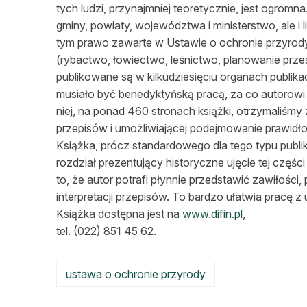
tych ludzi, przynajmniej teoretycznie, jest ogrom
gminy, powiaty, województwa i ministerstwo, ale
tym prawo zawarte w Ustawie o ochronie przyrody
(rybactwo, łowiectwo, leśnictwo, planowanie przestr
publikowane są w kilkudziesięciu organach publika
musiało być benedyktyńską pracą, za co autorowi 
niej, na ponad 460 stronach książki, otrzymaliśmy
przepisów i umożliwiającej podejmowanie prawidł
Książka, prócz standardowego dla tego typu publi
rozdział prezentujący historyczne ujęcie tej częś
to, że autor potrafi płynnie przedstawić zawiłośc
interpretacji przepisów. To bardzo ułatwia pracę z
Książka dostępna jest na
www.difin.pl
,
tel. (022) 851 45 62.
ustawa o ochronie przyrody