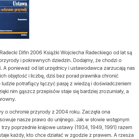
asy prywatne
adecki Difin 2006 Książki Wojciecha Radeckiego od lat są
rzyrody i pokrewnych dziedzin. Dodajmy, że chodzi o
d. A ponieważ od lat urzędnicy i ustawodawca zarzucają nas
ch objętość i liczbę, dziś bez porad prawnika chronić
e ludzie potrafiący łączyć pasję z wiedzą i doświadczeniem
ęki nim gąszcz przepisów staje się bardziej zrozumiały, a
arowny.
wy o ochronie przyrody z 2004 roku. Zaczęła ona
asowuje nasze prawo do unijnego. Jak w słowie wstępnym
 trzy poprzednie krajowe ustawy (1934, 1949, 1991) razem
staje każdy, kto chce działać w zgodzie z prawem. A rzesza