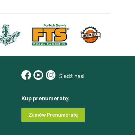
Śledź nas!
Kup prenumeratę:
Zamów Prenumeratę
Zaloguj