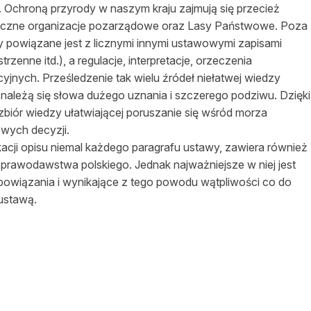
na. Ochroną przyrody w naszym kraju zajmują się przecież
 i liczne organizacje pozarządowe oraz Lasy Państwowe. Poza
 powiązane jest z licznymi innymi ustawowymi zapisami
zenne itd.), a regulacje, interpretacje, orzeczenia
cyjnych. Prześledzenie tak wielu źródeł niełatwej wiedzy
należą się słowa dużego uznania i szczerego podziwu. Dzięki
 zbiór wiedzy ułatwiającej poruszanie się wśród morza
owych decyzji.
kacji opisu niemal każdego paragrafu ustawy, zawiera również
ci prawodawstwa polskiego. Jednak najważniejsze w niej jest
i, powiązania i wynikające z tego powodu wątpliwości co do
 ustawą.