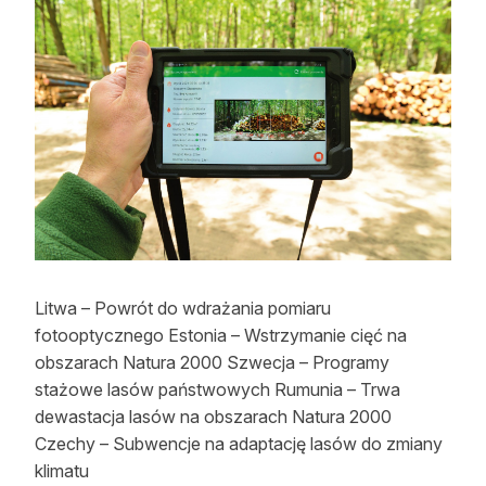
Strefa eksperta
Auto do lasu
Dla drwala
Leśnik na zakupach
Z zagranicy
Edukacja
Lasy prywatne
Litwa – Powrót do wdrażania pomiaru
fotooptycznego Estonia – Wstrzymanie cięć na
obszarach Natura 2000 Szwecja – Programy
O nas
stażowe lasów państwowych Rumunia – Trwa
100 lat „Lasu Polskiego”
dewastacja lasów na obszarach Natura 2000
Czechy – Subwencje na adaptację lasów do zmiany
Prenumerata
klimatu