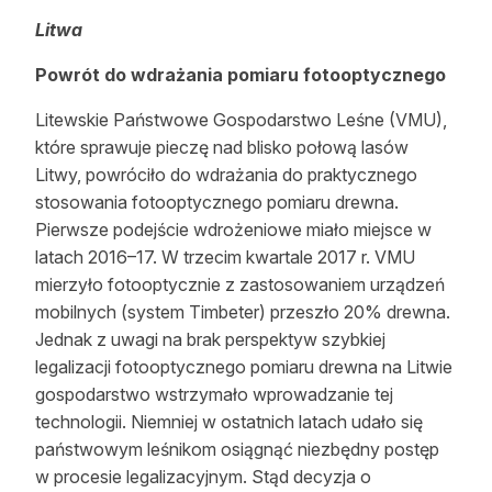
Reklama
Litwa
Zostań autorem
Powrót do wdrażania pomiaru fotooptycznego
Litewskie Państwowe Gospodarstwo Leśne (VMU),
Archiwum
które sprawuje pieczę nad blisko połową lasów
Kontakt
Litwy, powróciło do wdrażania do praktycznego
stosowania fotooptycznego pomiaru drewna.
Pierwsze podejście wdrożeniowe miało miejsce w
latach 2016–17. W trzecim kwartale 2017 r. VMU
mierzyło fotooptycznie z zastosowaniem urządzeń
mobilnych (system Timbeter) przeszło 20% drewna.
Jednak z uwagi na brak perspektyw szybkiej
legalizacji fotooptycznego pomiaru drewna na Litwie
gospodarstwo wstrzymało wprowadzanie tej
technologii. Niemniej w ostatnich latach udało się
państwowym leśnikom osiągnąć niezbędny postęp
w procesie legalizacyjnym. Stąd decyzja o