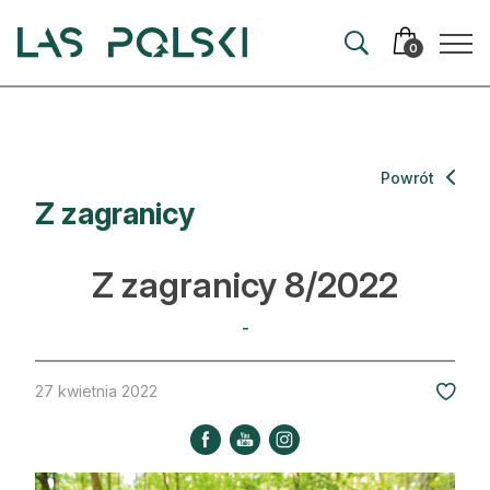
Przejdź
Przejdź
do
do
0
nawigacji
treści
Aktualności
Powrót
Z zagranicy
Artykuły
Hodowla lasu
Z zagranicy 8/2022
Ochrona lasu
-
Nowe technologie
27 kwietnia 2022
Prawo
Kultura i historia