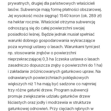
prywatnych, drugiej dla państwowych właścicieli
lasów. Subwencje mają formę płatności obszarowej.
Jej wysokość może sięgnąć 1540 koron (ok. 289 zł)
na hektar rocznie. Właściciel otrzyma subwencję
odnoszącą się do całej powierzchni swojej
posiadłości leśnej. Będzie jednak musiał spełniać
warunki dobrego gospodarowania wykraczające
poza wymogi ustawy o lasach. Warunkami tymi jest
np. stosowanie zrębów o powierzchni
nieprzekraczającej 0,3 ha (czeska ustawa o lasach
zasadniczo dopuszcza zręby o powierzchni do 1 ha)
i zakładanie zróżnicowanych gatunkowo upraw. Na
odnawianych powierzchniach poklęskowych
większych niż 1 ha mają być sadzone co najmniej
trzy różne gatunki drzew. Program subwencji
promuje zwiększanie udziału gatunków drzew
liściastych oraz jodły i modrzewia w strukturze
gatunkowej odnowień. Przy cięciach rębnych w