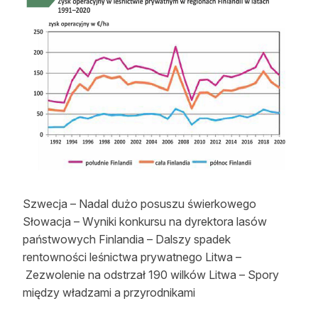
Strefa eksperta
Auto do lasu
Dla drwala
Leśnik na zakupach
Z zagranicy
Edukacja
Lasy prywatne
Szwecja – Nadal dużo posuszu świerkowego
Słowacja – Wyniki konkursu na dyrektora lasów
państwowych Finlandia – Dalszy spadek
O nas
rentowności leśnictwa prywatnego Litwa –
100 lat „Lasu Polskiego”
Zezwolenie na odstrzał 190 wilków Litwa – Spory
między władzami a przyrodnikami
Prenumerata