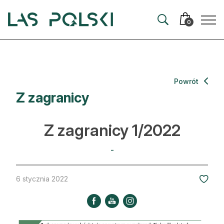
Przejdź
Przejdź
do
do
0
nawigacji
treści
Aktualności
Powrót
Z zagranicy
Artykuły
Hodowla lasu
Z zagranicy 1/2022
Ochrona lasu
-
Nowe technologie
6 stycznia 2022
Prawo
Kultura i historia