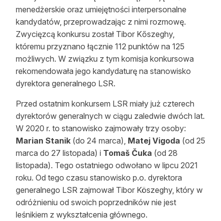
menedżerskie oraz umiejętności interpersonalne
kandydatów, przeprowadzając z nimi rozmowę.
Zwycięzcą konkursu został Tibor Kőszeghy,
któremu przyznano łącznie 112 punktów na 125
możliwych. W związku z tym komisja konkursowa
rekomendowała jego kandydaturę na stanowisko
dyrektora generalnego LSR.
Przed ostatnim konkursem LSR miały już czterech
dyrektorów generalnych w ciągu zaledwie dwóch lat.
W 2020 r. to stanowisko zajmowały trzy osoby:
Marian Stanik
(do 24 marca),
Matej Vigoda
(od 25
marca do 27 listopada) i
Tomaš Čuka
(od 28
listopada). Tego ostatniego odwołano w lipcu 2021
roku. Od tego czasu stanowisko p.o. dyrektora
generalnego LSR zajmował Tibor Köszeghy, który w
odróżnieniu od swoich poprzedników nie jest
leśnikiem z wykształcenia głównego.