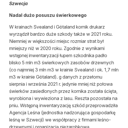
Szwecja
Reklama
Nadal dużo posuszu świerkowego
Zostań autorem
W krainach Svealand i Götaland kornik drukarz
Archiwum
wyrządził bardzo duże szkody także w 2021 roku.
Niemniej w większości miejsc rozmiar strat był
Kontakt
mniejszy niż w 2020 roku. Zgodnie z wynikami
wstępnej inwentaryzacji łupem szkodnika padło
blisko 5 mln m3 świerkowych zasobów drzewnych
(co najmniej 3 mln m3 w krainie Svealand i ok. 1,7 mln
m3 w krainie Götaland). g danych z przełomu
sierpnia i września 2021 r. jedynie mniej niż połowa
świerków zasiedlonych przez kornika została ścięta,
wyrobiona i wywieziona z lasu. Reszta pozostała na
pniu. Wstępną inwentaryzację szkód przeprowadziła
Agencja Leśna (jednostka nadzorująca gospodarkę
leśną w Szwecji) we współpracy z firmami leśno-
drzewnymi i organizacją niezarobkową