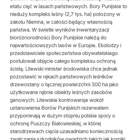
etatu cięć w lasach państwowych. Bory Punijskie to
nieduży kompleks leśny (2,7 tys. ha) położony w
zakolu Niemna, w całości będący własnością
państwa. W świetle wyników inwentaryzacji
bioróżnorodności Bory Punijskie należą do
najwartościowszych lasów w Europie. Ekolodzy i
przedstawiciele społeczeństwa obywatelskiego
postulowali objęcie całego kompleksu ochroną
ścisłą. Litewski minister środowiska chce jednak
pozostawić w rękach państwowych leśników
drzewostany o łącznej powierzchni 300 ha jako
użytkowane rębnie obiekty leśnych zasobów
genowych. Litewskie kontrowersje wokół
ustanowienia Borów Punijskich rezerwatem
przypominają w dużym stopniu polskie spory o
ochronę Puszczy Białowieskiej, w której
starodrzewach cięcia uzasadniano koniecznością
zwalczania szkodników owadzich takich jak korniki.