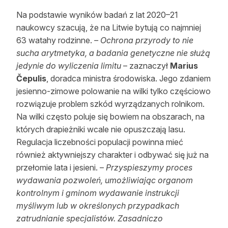
Na podstawie wyników badań z lat 2020–21
naukowcy szacują, że na Litwie bytują co najmniej
63 watahy rodzinne.
– Ochrona przyrody to nie
sucha arytmetyka, a badania genetyczne nie służą
jedynie do wyliczenia limitu
– zaznaczył
Marius
Čepulis
, doradca ministra środowiska. Jego zdaniem
jesienno-zimowe polowanie na wilki tylko częściowo
rozwiązuje problem szkód wyrządzanych rolnikom.
Na wilki często poluje się bowiem na obszarach, na
których drapieżniki wcale nie opuszczają lasu.
Regulacja liczebności populacji powinna mieć
również aktywniejszy charakter i odbywać się już na
przełomie lata i jesieni. –
Przyspieszymy proces
wydawania pozwoleń, umożliwiając organom
kontrolnym i gminom wydawanie instrukcji
myśliwym lub w określonych przypadkach
zatrudnianie specjalistów. Zasadniczo