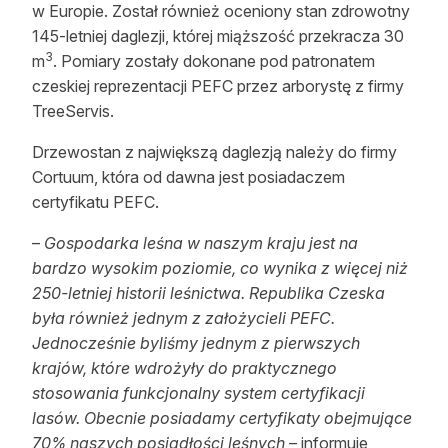
w Europie. Został również oceniony stan zdrowotny
Reklama
145-letniej daglezji, której miąższość przekracza 30
3
m
. Pomiary zostały dokonane pod patronatem
Zostań autorem
czeskiej reprezentacji PEFC przez arborystę z firmy
TreeServis.
Archiwum
Drzewostan z największą daglezją należy do firmy
Kontakt
Cortuum, która od dawna jest posiadaczem
certyfikatu PEFC.
–
Gospodarka leśna w naszym kraju jest na
bardzo wysokim poziomie, co wynika z więcej niż
250-letniej historii leśnictwa. Republika Czeska
była również jednym z założycieli PEFC.
Jednocześnie byliśmy jednym z pierwszych
krajów, które wdrożyły do praktycznego
stosowania funkcjonalny system certyfikacji
lasów. Obecnie posiadamy certyfikaty obejmujące
70% naszych posiadłości leśnych
– informuje