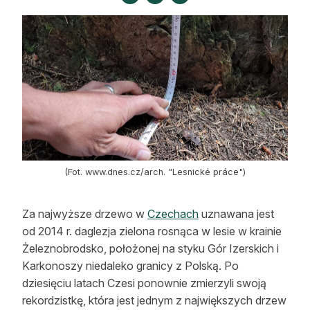
Strefa eksperta
Auto do lasu
Dla drwala
Leśnik na zakupach
Z zagranicy
Edukacja
(Fot. www.dnes.cz/arch. "Lesnické práce")
Lasy prywatne
Za najwyższe drzewo w
Czechach
uznawana jest
od 2014 r. daglezja zielona rosnąca w lesie w krainie
O nas
Żeleznobrodsko, położonej na styku Gór Izerskich i
100 lat „Lasu Polskiego”
Karkonoszy niedaleko granicy z Polską. Po
dziesięciu latach Czesi ponownie zmierzyli swoją
Prenumerata
rekordzistkę, która jest jednym z największych drzew