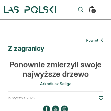
Przejdź
Przejdź
do
do
0
nawigacji
treści
Aktualności
Powrót
Z zagranicy
Artykuły
Hodowla lasu
Ponownie zmierzyli swoje
Ochrona lasu
najwyższe drzewo
Nowe technologie
Arkadiusz Seliga
Prawo
15 stycznia 2025
Kultura i historia