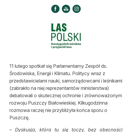
Strefa eksperta
Auto do lasu
Dla drwala
Leśnik na zakupach
Z zagranicy
11 lutego spotkał się Parlamentarny Zespół ds.
Edukacja
Środowiska, Energii i Klimatu. Politycy wraz z
przedstawicielami nauki, samorządowcami i leśnikami
Lasy prywatne
(zabrakło na niej reprezentantów ministerstwa)
debatowali o skutecznej ochronie i zrównoważonym
O nas
rozwoju Puszczy Białowieskiej. Kilkugodzinna
rozmowa raczej nie przybliżyła końca sporu o
100 lat „Lasu Polskiego”
Puszczę.
Prenumerata
–
Dyskusja, która tu się toczy, bez obecności