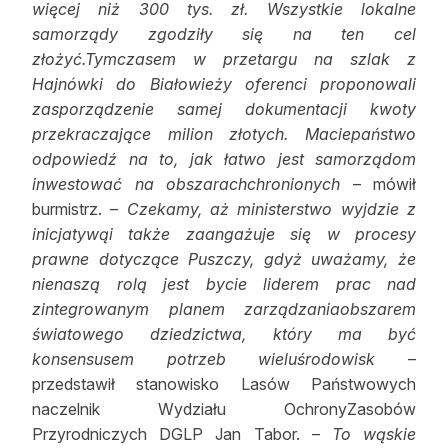
więcej niż 300 tys. zł. Wszystkie lokalne
samorządy zgodziły się na ten cel
złożyć.Tymczasem w przetargu na szlak z
Hajnówki do Białowieży oferenci proponowali
zasporządzenie samej dokumentacji kwoty
przekraczające milion złotych. Maciepaństwo
odpowiedź na to, jak łatwo jest samorządom
inwestować na obszarachchronionych
– mówił
burmistrz. –
Czekamy, aż ministerstwo wyjdzie z
inicjatywąi także zaangażuje się w procesy
prawne dotyczące Puszczy, gdyż uważamy, że
nienaszą rolą jest bycie liderem prac nad
zintegrowanym planem zarządzaniaobszarem
światowego dziedzictwa, który ma być
konsensusem potrzeb wieluśrodowisk
–
przedstawił stanowisko Lasów Państwowych
naczelnik Wydziału OchronyZasobów
Przyrodniczych DGLP Jan Tabor. –
To wąskie