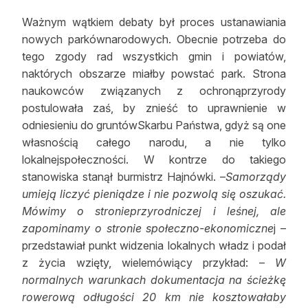
Ważnym wątkiem debaty był proces ustanawiania
nowych parkównarodowych. Obecnie potrzeba do
tego zgody rad wszystkich gmin i powiatów,
naktórych obszarze miałby powstać park. Strona
naukowców związanych z ochronąprzyrody
postulowała zaś, by znieść to uprawnienie w
odniesieniu do gruntówSkarbu Państwa, gdyż są one
własnością całego narodu, a nie tylko
lokalnejspołeczności. W kontrze do takiego
stanowiska stanął burmistrz Hajnówki. –
Samorządy
umieją liczyć pieniądze i nie pozwolą się oszukać.
Mówimy o stronieprzyrodniczej i leśnej, ale
zapominamy o stronie społeczno-ekonomiczne
j –
przedstawiał punkt widzenia lokalnych władz i podał
z życia wzięty, wielemówiący przykład: –
W
normalnych warunkach dokumentacja na ścieżkę
rowerową odługości 20 km nie kosztowałaby