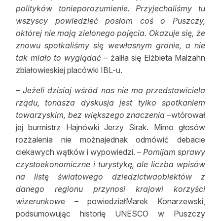
polityków tonieporozumienie. Przyjechaliśmy tu
Reklama
wszyscy powiedzieć posłom coś o Puszczy,
októrej nie mają zielonego pojęcia. Okazuje się, że
Zostań autorem
znowu spotkaliśmy się wewłasnym gronie, a nie
Archiwum
tak miało to wyglądać
– żaliła się Elżbieta Malzahn
zbiałowieskiej placówki IBL-u.
Kontakt
–
Jeżeli dzisiaj wśród nas nie ma przedstawiciela
rządu, tonasza dyskusja jest tylko spotkaniem
towarzyskim, bez większego znaczenia
–wtórował
jej burmistrz Hajnówki Jerzy Sirak. Mimo głosów
rozżalenia nie możnajednak odmówić debacie
ciekawych wątków i wypowiedzi. –
Pomijam sprawy
czystoekonomiczne i turystykę, ale liczba wpisów
na listę światowego dziedzictwaobiektów z
danego regionu przynosi krajowi korzyści
wizerunkow
e – powiedziałMarek Konarzewski,
podsumowując historię UNESCO w Puszczy