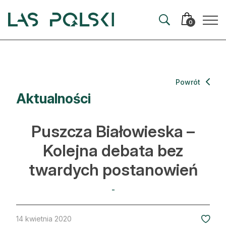
Przejdź
Przejdź
do
do
0
nawigacji
treści
Aktualności
Powrót
Aktualności
Artykuły
Hodowla lasu
Puszcza Białowieska –
Ochrona lasu
Kolejna debata bez
twardych postanowień
Nowe technologie
Prawo
-
Kultura i historia
14 kwietnia 2020