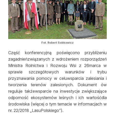
Reklama
Zostań autorem
Archiwum
Kontakt
Fot. Robert Sobkowicz
Część konferencyjną poświęcono przybliżeniu
zagadnieńzwiązanych z wdrożeniem rozporządzeń
Ministra Rolnictwa i Rozwoju Wsi z 26marca w
sprawie szczegółowych warunków i trybu
przyznawania pomocy w celuwsparcia zalesiania i
tworzenia terenów zalesionych. Dokument ów
reguluje takżewsparcie na inwestycje zwiększające
odporność ekosystemów leśnych i ich wartośćdla
środowiska (więcej o tym temacie w informacjach w
nr. 22/2018 „LasuPolskiego”).