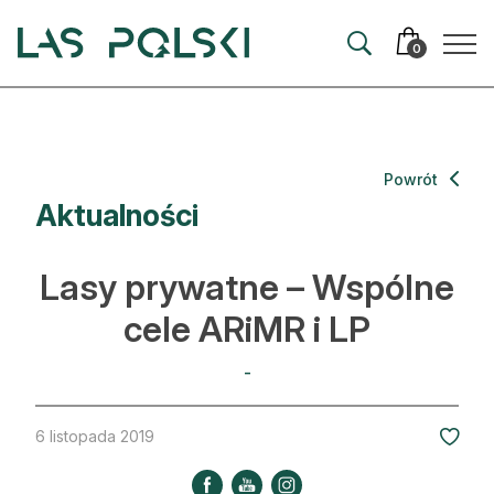
Przejdź
Przejdź
do
do
0
nawigacji
treści
Aktualności
Powrót
Aktualności
Artykuły
Hodowla lasu
Lasy prywatne – Wspólne
Ochrona lasu
cele ARiMR i LP
Nowe technologie
-
Prawo
6 listopada 2019
Kultura i historia