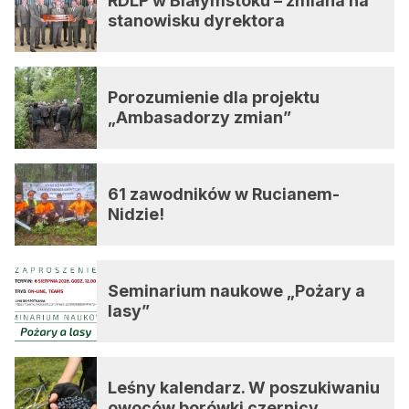
RDLP w Białymstoku – zmiana na
stanowisku dyrektora
Porozumienie dla projektu
„Ambasadorzy zmian”
61 zawodników w Rucianem-
Nidzie!
Seminarium naukowe „Pożary a
lasy”
Leśny kalendarz. W poszukiwaniu
owoców borówki czernicy