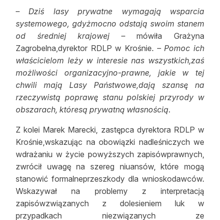
–
Dziś lasy prywatne wymagają wsparcia
systemowego, gdyżmocno odstają swoim stanem
od średniej krajowej
– mówiła Grażyna
Zagrobelna,dyrektor RDLP w Krośnie. –
Pomoc ich
właścicielom leży w interesie nas wszystkich,zaś
możliwości organizacyjno-prawne, jakie w tej
chwili mają Lasy Państwowe,dają szansę na
rzeczywistą poprawę stanu polskiej przyrody w
obszarach, któresą prywatną własnością
.
Z kolei Marek Marecki, zastępca dyrektora RDLP w
Krośnie,wskazując na obowiązki nadleśniczych we
wdrażaniu w życie powyższych zapisówprawnych,
zwrócił uwagę na szereg niuansów, które mogą
stanowić formalneprzeszkody dla wnioskodawców.
Wskazywał na problemy z interpretacją
zapisówzwiązanych z dolesieniem luk w
przypadkach niezwiązanych ze