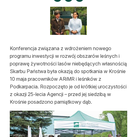
Strefa eksperta
Auto do lasu
Dla drwala
Leśnik na zakupach
Konferencja związana z wdrożeniem nowego
programu inwestycji w rozwój obszarów leśnych i
Z zagranicy
poprawę żywotności lasów niebędących własnością
Skarbu Państwa była okazją do spotkania w Krośnie
Edukacja
10 maja pracowników ARiMR i leśników z
Lasy prywatne
Podkarpacia. Rozpoczęto je od krótkiej uroczystości
z okazji 25-lecia Agencji – przed jej siedzibą w
Krośnie posadzono pamiątkowy dąb.
O nas
100 lat „Lasu Polskiego”
Prenumerata