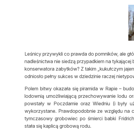
L
Leśnicy przywykli co prawda do pomników, ale głó
nadleśnictwa nie siedzą przypadkiem na tykającej
konserwatora zabytków? Z takim „kukułczym jajem
odniosło pełny sukces w dziedzinie raczej nietypo
Polem bitwy okazała się piramida w Rapie – bud
lodownią umożliwiającą przechowywanie lodu o
powstały w Poczdamie oraz Wiedniu (i były uż
wykorzystane. Prawdopodobnie ze względu na 
tymczasowy grobowiec po śmierci babki Fridric
stała się kaplicą grobową rodu.