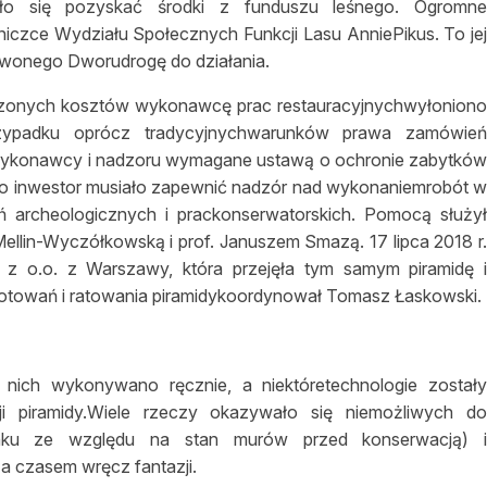
ało się pozyskać środki z funduszu leśnego. Ogromn
iczce Wydziału Społecznych Funkcji Lasu AnniePikus. To je
erwonego Dworudrogę do działania.
zonych kosztów wykonawcę prac restauracyjnychwyłonion
zypadku oprócz tradycyjnychwarunków prawa zamówie
ewykonawcy i nadzoru wymagane ustawą o ochronie zabytkó
ako inwestor musiało zapewnić nadzór nad wykonaniemrobót 
ń archeologicznych i prackonserwatorskich. Pomocą służy
llin-Wyczółkowską i prof. Januszem Smazą. 17 lipca 2018 r
 z o.o. z Warszawy, która przejęła tym samym piramidę 
gotowań i ratowania piramidykoordynował Tomasz Łaskowski.
z nich wykonywano ręcznie, a niektóretechnologie został
ji piramidy.Wiele rzeczy okazywało się niemożliwych d
dynku ze względu na stan murów przed konserwacją) 
a czasem wręcz fantazji.