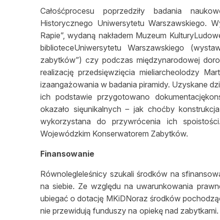
Całośćprocesu poprzedziły badania naukow
Historycznego Uniwersytetu Warszawskiego. W
Rapie”, wydaną nakładem Muzeum KulturyLudowej 
biblioteceUniwersytetu Warszawskiego (wyst
zabytków”) czy podczas międzynarodowej dorocz
realizację przedsięwzięcia mieliarcheolodzy M
izaangażowania w badania piramidy. Uzyskane dzię
ich podstawie przygotowano dokumentacjękons
okazało sięunikalnych – jak choćby konstrukc
wykorzystana do przywrócenia ich spoistości
Wojewódzkim Konserwatorem Zabytków.
Finansowanie
Równolegleleśnicy szukali środków na sfinansow
na siebie. Ze względu na uwarunkowania prawne
ubiegać o dotację MKiDNoraz środków pochodząc
nie przewidują funduszy na opiekę nad zabytkami.