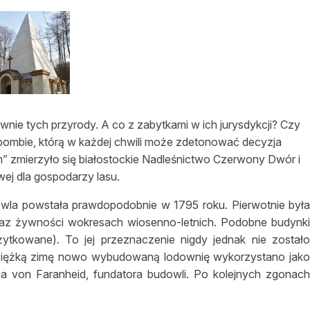
asy prywatne
wnie tych przyrody. A co z zabytkami w ich jurysdykcji? Czy
 bombie, którą w każdej chwili może zdetonować decyzja
” zmierzyło się białostockie Nadleśnictwo Czerwony Dwór i
wej dla gospodarzy lasu.
owla powstała prawdopodobnie w 1795 roku. Pierwotnie był
raz żywności wokresach wiosenno-letnich. Podobne budynk
ytkowane). To jej przeznaczenie nigdy jednak nie został
ciężką zimę nowo wybudowaną lodownię wykorzystano jak
ha von Faranheid, fundatora budowli. Po kolejnych zgonac