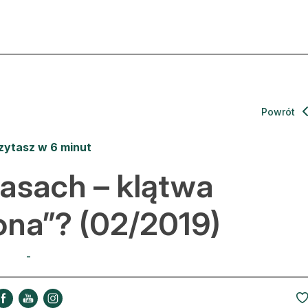
ktualności
O nas
rtykuły
Prenu
Powrót
trefa eksperta
Rekla
zytasz w 6 minut
uto do lasu
Zostań
lasach – klątwa
la drwala
Archi
na”? (02/2019)
eśnik na zakupach
Kontak
-
 zagranicy
dukacja