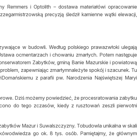
rmy Remmers i Optolith – dostawa materiałówi opracowani
y zzegarmistrzowską precyzją śledził kamienne wątki elewacji
zywające w budowli. Według polskiego prawazwłoki ulegaj
ła Ustawa ocmentarzach i chowaniu zmarłych. Potem następuj
onserwatorem Zabytków, gminą Banie Mazurskie i powiatow
 problem, zapewniając zmarłymnależyte spokój i szacunek. T
wiDomańskiemu z parafii pw. Narodzenia Najświętszej Mary
iorowe. Dziś możemy powiedzieć, że procesratowania zabytk
cono do tego zczasów, kiedy z rusztowań zeszli pierwotn
 zabytków Mazur i Suwalszczyzny. Tobudowla unikalna w skal
nikówodwiedza go ok. 8 tys. osób. Pamiętajmy, że główny