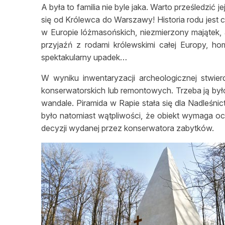
A była to familia nie byle jaka. Warto prześledzić 
się od Królewca do Warszawy! Historia rodu jest c
w Europie lóżmasońskich, niezmierzony majątek, 
przyjaźń z rodami królewskimi całej Europy, 
spektakularny upadek…
W wyniku inwentaryzacji archeologicznej stwie
konserwatorskich lub remontowych. Trzeba ją był
wandale. Piramida w Rapie stała się dla Nadle
było natomiast wątpliwości, że obiekt wymaga oca
decyzji wydanej przez konserwatora zabytków.