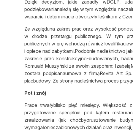
Dzięki decyzjom, jakie zapadły wDGLP, ud
podziękowanianależą się w tym względzie naczeln
wsparcie i determinacja otworzyły leśnikom z Cz
Ze względuna zakres prac oraz wysokość ponos
w drodze przetargu publicznego. W tym pr
publicznych w grę wchodzą również kwalifikacj
i opiece nad zabytkami.Podobnie nadleśnictwo j
zakresie prac konstrukcyjno-budowlanych, bada
Romuald Muszyński ze swoim zespołem: IzabeląMe
została podpisanaumowa z firmąRevita Art Sp.
placbudowy. Ze strony nadleśnictwa proces przy
Pot i znój
Prace trwałyblisko pięć miesięcy. Większość 
przygotowane specjalnie pod kątem restaurac
zrealizowania (jak choćbyorusztowanie bu
wymagałonieszablonowych działań oraz inwencji, 