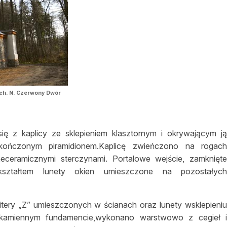
rch. N. Czerwony Dwór
ię z kaplicy ze sklepieniem klasztornym i okrywającym j
ończonym piramidionem.Kaplicę zwieńczono na rogac
ceramicznymi sterczynami. Portalowe wejście, zamknięt
 kształtem lunety okien umieszczone na pozostałyc
itery „Z” umieszczonych w ścianach oraz lunety wsklepieni
a kamiennym fundamencie,wykonano warstwowo z cegieł 