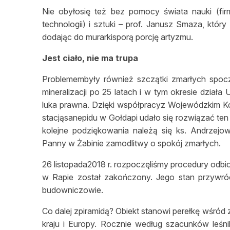
Nie obyłosię też bez pomocy świata nauki (fi
technologii) i sztuki – prof. Janusz Smaza, któr
dodając do murarkisporą porcję artyzmu.
Jest ciało, nie ma trupa
Problemembyły również szczątki zmarłych spoc
mineralizacji po 25 latach i w tym okresie dzia
luka prawna. Dzięki współpracyz Wojewódzkim K
stacjąsanepidu w Gołdapi udało się rozwiązać ten
kolejne podziękowania należą się ks. Andrzejo
Panny w Żabinie zamodlitwy o spokój zmarłych.
26 listopada2018 r. rozpoczęliśmy procedury odb
w Rapie został zakończony. Jego stan przywró
budowniczowie.
Co dalej zpiramidą? Obiekt stanowi perełkę wśród
kraju i Europy. Rocznie według szacunków leś