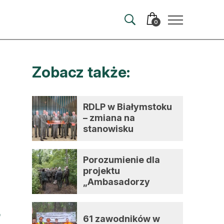
0
Zobacz także:
merata
ma
RDLP w Białymstoku
– zmiana na
 autorem
stanowisku
dyrektora
wum
Porozumienie dla
t
projektu
„Ambasadorzy
zmian”
61 zawodników w