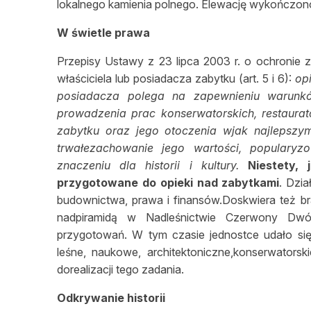
lokalnego kamienia polnego. Elewację wykończo
W świetle prawa
Przepisy Ustawy z 23 lipca 2003 r. o ochronie 
właściciela lub posiadacza zabytku (art. 5 i 6):
op
posiadacza polega na zapewnieniu warunk
prowadzenia prac konserwatorskich, restaurat
zabytku oraz jego otoczenia wjak najlepszy
trwałezachowanie jego wartości, populary
znaczeniu dla historii i kultury.
Niestety,
przygotowane do opieki nad zabytkami
. Dzia
budownictwa, prawa i finansów.Doskwiera też br
nadpiramidą w Nadleśnictwie Czerwony Dwór
przygotowań. W tym czasie jednostce udało się
leśne, naukowe, architektoniczne,konserwatorski
dorealizacji tego zadania.
Odkrywanie historii