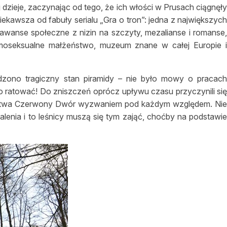
jej dzieje, zaczynając od tego, że ich włości w Prusach ciągnęł
iekawsza od fabuły serialu „Gra o tron”: jedna z największyc
awanse społeczne z nizin na szczyty, mezalianse i romanse
homoseksualne małżeństwo, muzeum znane w całej Europie 
rdzono tragiczny stan piramidy – nie było mowy o pracac
o ratować! Do zniszczeń oprócz upływu czasu przyczynili si
śnictwa Czerwony Dwór wyzwaniem pod każdym względem. Ni
lenia i to leśnicy muszą się tym zająć, choćby na podstawi