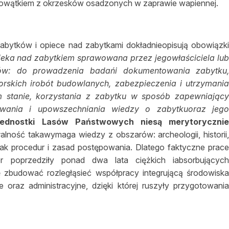
nowątkiem z okrzesków osadzonych w zaprawie wapiennej.
zabytków i opiece nad zabytkami dokładnieopisują obowiązk
ieka nad zabytkiem sprawowana przez jegowłaściciela lu
ów: do prowadzenia badańi dokumentowania zabytku
orskich irobót budowlanych, zabezpieczenia i utrzymani
m stanie, korzystania z zabytku w sposób zapewniając
zowania i upowszechniania wiedzy o zabytkuoraz jeg
 jednostki Lasów Państwowych niesą merytoryczni
łalność takawymaga wiedzy z obszarów: archeologii, historii
ak procedur i zasad postępowania. Dlatego faktyczne prac
 poprzedziły ponad dwa lata ciężkich iabsorbującyc
 zbudować rozległąsieć współpracy integrującą środowisk
e oraz administracyjne, dzięki której ruszyły przygotowani