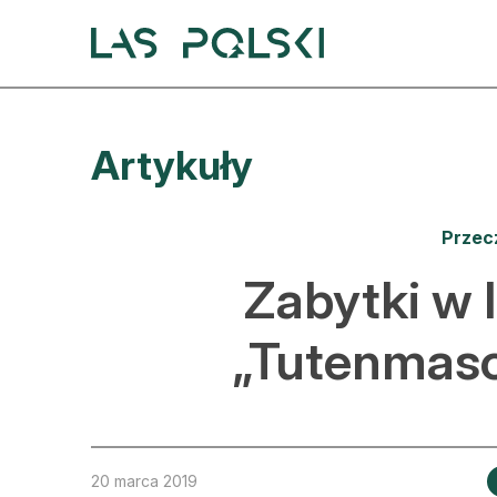
Przejdź
Przejdź
do
do
nawigacji
treści
A
Artykuły
A
S
Przec
A
Zabytki w 
D
„Tutenmaso
L
Z
E
20 marca 2019