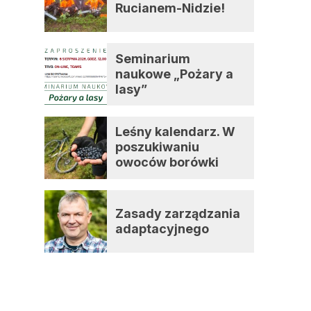
Rucianem-Nidzie!
Seminarium
naukowe „Pożary a
lasy”
Leśny kalendarz. W
poszukiwaniu
owoców borówki
czernicy
a
Zasady zarządzania
i
adaptacyjnego
o
o
h