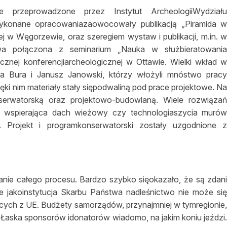
e przeprowadzone przez Instytut ArcheologiiWydział
ykonane opracowaniazaowocowały publikacją „Piramida 
w Węgorzewie, oraz szeregiem wystaw i publikacji, m.in. 
awa połączona z seminarium „Nauka w służbieratowani
nej konferencjiarcheologicznej w Ottawie. Wielki wkład 
arta Bura i Janusz Janowski, którzy włożyli mnóstwo prac
ki nim materiały stały siępodwaliną pod prace projektowe. N
erwatorską oraz projektowo-budowlaną. Wiele rozwiąza
ja wspierająca dach wieżowy czy technologiaszycia muró
. Projekt i programkonserwatorski zostały uzgodnione 
anie całego procesu. Bardzo szybko sięokazało, że są zdan
 jakoinstytucja Skarbu Państwa nadleśnictwo nie może si
ych z UE. Budżety samorządów, przynajmniej w tymregionie
 Łaska sponsorów idonatorów wiadomo, na jakim koniu jeździ