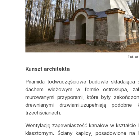
Fot. a
Kunszt architekta
Piramida todwuczęściowa budowla składająca s
dachem wieżowym w formie ostrosłupa, zak
murowanymi przyporami, które były zakończone
drewnianymi drzwiami,uzupełniają podobne
trzechścianach.
Wentylację zapewniasześć kanałów w kształcie l
klasztornym. Ściany kaplicy, posadowione n