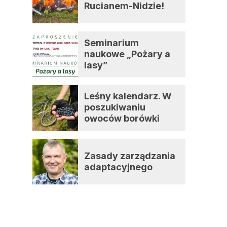
Rucianem-Nidzie!
Seminarium
naukowe „Pożary a
lasy”
Leśny kalendarz. W
poszukiwaniu
owoców borówki
czernicy
u
m
Zasady zarządzania
adaptacyjnego
h
a
o
w