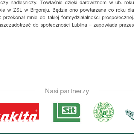
czy nadleśniczy. Towłaśnie dzięki darowiznom w ub. rok
ckie w ZSL w Biłgoraju. Będzie ono powtarzane co roku dl
 przekonał mnie do takiej formydziałalności prospołecznej
aszczadotrzeć do społeczności Lublina – zapowiada preze
Nasi partnerzy