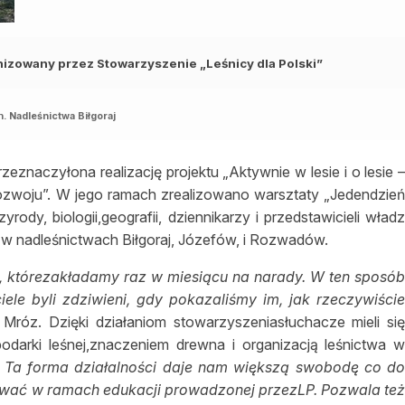
anizowany przez Stowarzyszenie „Leśnicy dla Polski”
h. Nadleśnictwa Biłgoraj
eznaczyłona realizację projektu „Aktywnie w lesie i o lesie 
zwoju”. W jego ramach zrealizowano warsztaty „Jedendzie
rody, biologii,geografii, dziennikarzy i przedstawicieli wład
ę w nadleśnictwach Biłgoraj, Józefów, i Rozwadów.
, którezakładamy raz w miesiącu na narady. W ten sposó
le byli zdziwieni, gdy pokazaliśmy im, jak rzeczywiści
 Mróz. Dzięki działaniom stowarzyszeniasłuchacze mieli si
darki leśnej,znaczeniem drewna i organizacją leśnictwa 
–
Ta forma działalności daje nam większą swobodę co d
sować w ramach edukacji prowadzonej przezLP. Pozwala te