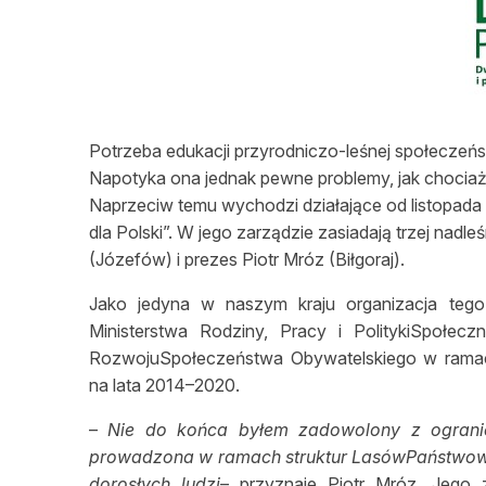
L
Potrzeba edukacji przyrodniczo-leśnej społeczeń
Napotyka ona jednak pewne problemy, jak chociaż
Naprzeciw temu wychodzi działające od listopada 
dla Polski”. W jego zarządzie zasiadają trzej na
(Józefów) i prezes Piotr Mróz (Biłgoraj).
Jako jedyna w naszym kraju organizacja tego
Ministerstwa Rodziny, Pracy i PolitykiSpołe
RozwojuSpołeczeństwa Obywatelskiego w ramac
na lata 2014–2020.
–
Nie do końca byłem zadowolony z ogranicz
prowadzona w ramach struktur LasówPaństwowyc
dorosłych ludzi
– przyznaje Piotr Mróz. Jego 