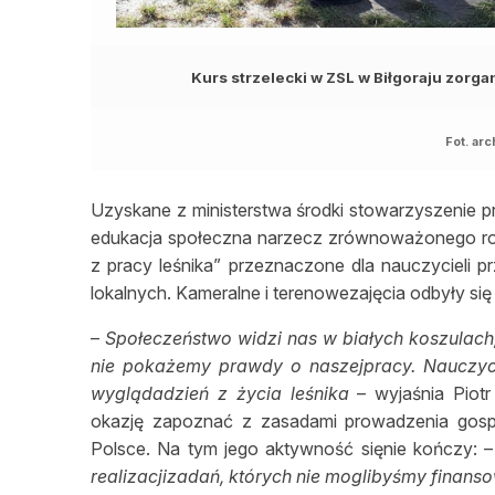
Kurs strzelecki w ZSL w Biłgoraju zorg
Fot. arc
Uzyskane z ministerstwa środki stowarzyszenie prz
edukacja społeczna narzecz zrównoważonego ro
z pracy leśnika” przeznaczone dla nauczycieli przy
lokalnych. Kameralne i terenowezajęcia odbyły si
–
Społeczeństwo widzi nas w białych koszulach
nie pokażemy prawdy o naszejpracy. Nauczycie
wyglądadzień z życia leśnika
– wyjaśnia Piotr
okazję zapoznać z zasadami prowadzenia gospo
Polsce. Na tym jego aktywność sięnie kończy: 
realizacjizadań, których nie moglibyśmy finan