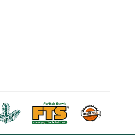
u
a
.
s