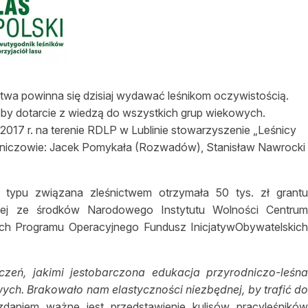
asy prywatne
stwa powinna się dzisiaj wydawać leśnikom oczywistością.
by dotarcie z wiedzą do wszystkich grup wiekowych.
2017 r. na terenie RDLP w Lublinie stowarzyszenie „Leśnicy
dleśniczowie: Jacek Pomykała (Rozwadów), Stanisław Nawrocki
 typu związana zleśnictwem otrzymała 50 tys. zł grant
cznej ze środków Narodowego Instytutu Wolności Centru
h Programu Operacyjnego Fundusz InicjatywObywatelskic
eń, jakimi jestobarczona edukacja przyrodniczo-leśn
h. Brakowało nam elastyczności niezbędnej, by trafić d
zdaniem ważne jest przedstawienie kulisów pracyleśnikó