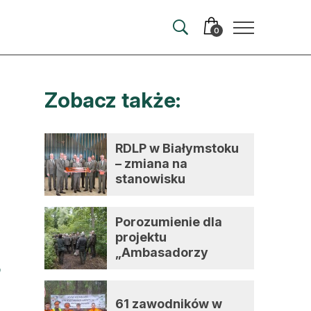
0
Zobacz także:
merata
ma
e
RDLP w Białymstoku
– zmiana na
 autorem
stanowisku
dyrektora
wum
Porozumienie dla
t
projektu
„Ambasadorzy
zmian”
61 zawodników w