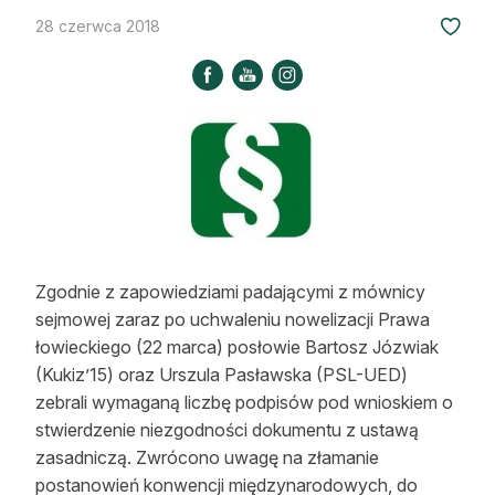
Strefa eksperta
28 czerwca 2018
Auto do lasu
Dla drwala
Leśnik na zakupach
Z zagranicy
Edukacja
Zgodnie z zapowiedziami padającymi z mównicy
Lasy prywatne
sejmowej zaraz po uchwaleniu nowelizacji Prawa
łowieckiego (22 marca) posłowie Bartosz Józwiak
(Kukiz’15) oraz Urszula Pasławska (PSL-UED)
O nas
zebrali wymaganą liczbę podpisów pod wnioskiem o
100 lat „Lasu Polskiego”
stwierdzenie niezgodności dokumentu z ustawą
zasadniczą. Zwrócono uwagę na złamanie
Prenumerata
postanowień konwencji międzynarodowych, do