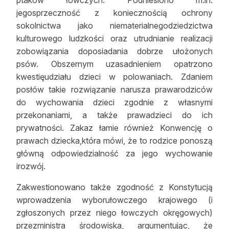
ptaków łowczych. Podniesiono m.in.
jegosprzeczność z koniecznością ochrony
sokolnictwa jako niematerialnegodziedzictwa
kulturowego ludzkości oraz utrudnianie realizacji
zobowiązania doposiadania dobrze ułożonych
psów. Obszernym uzasadnieniem opatrzono
kwestięudziału dzieci w polowaniach. Zdaniem
posłów takie rozwiązanie narusza prawarodziców
do wychowania dzieci zgodnie z własnymi
przekonaniami, a także prawadzieci do ich
prywatności. Zakaz łamie również Konwencję o
prawach dziecka,która mówi, że to rodzice ponoszą
główną odpowiedzialność za jego wychowanie
irozwój.
Zakwestionowano także zgodność z Konstytucją
wprowadzenia wyborułowczego krajowego (i
zgłoszonych przez niego łowczych okręgowych)
przezministra środowiska, argumentując, że