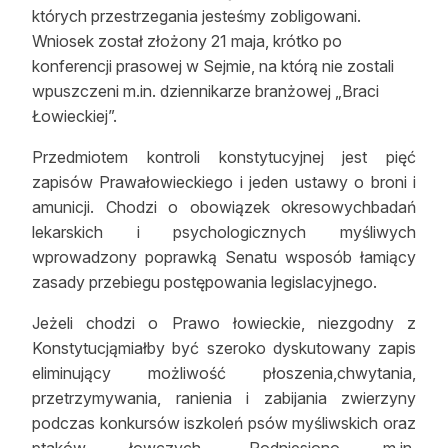
których przestrzegania jesteśmy zobligowani.
Reklama
Wniosek został złożony 21 maja, krótko po
konferencji prasowej w Sejmie, na którą nie zostali
Zostań autorem
wpuszczeni m.in. dziennikarze branżowej „Braci
Archiwum
Łowieckiej”.
Kontakt
Przedmiotem kontroli konstytucyjnej jest pięć
zapisów Prawałowieckiego i jeden ustawy o broni i
amunicji. Chodzi o obowiązek okresowychbadań
lekarskich i psychologicznych myśliwych
wprowadzony poprawką Senatu wsposób łamiący
zasady przebiegu postępowania legislacyjnego.
Jeżeli chodzi o Prawo łowieckie, niezgodny z
Konstytucjąmiałby być szeroko dyskutowany zapis
eliminujący możliwość płoszenia,chwytania,
przetrzymywania, ranienia i zabijania zwierzyny
podczas konkursów iszkoleń psów myśliwskich oraz