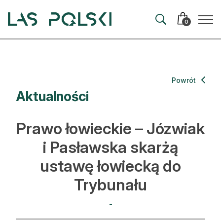
Przejdź
Przejdź
do
do
0
nawigacji
treści
Aktualności
Powrót
Aktualności
Artykuły
Hodowla lasu
Prawo łowieckie – Józwiak
Ochrona lasu
i Pasławska skarżą
ustawę łowiecką do
Nowe technologie
Trybunału
Prawo
-
Kultura i historia