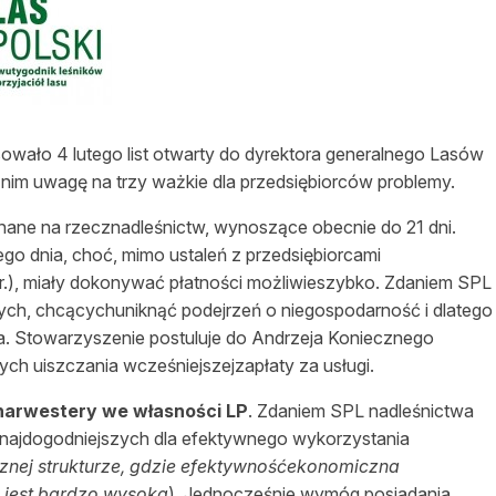
asy prywatne
wało 4 lutego list otwarty do dyrektora generalnego Lasów
im uwagę na trzy ważkie dla przedsiębiorców problemy.
ane na rzecznadleśnictw, wynoszące obecnie do 21 dni.
o dnia, choć, mimo ustaleń z przedsiębiorcami
 r.), miały dokonywać płatności możliwieszybko. Zdaniem SPL
ych, chcącychuniknąć podejrzeń o niegospodarność i dlatego
. Stowarzyszenie postuluje do Andrzeja Koniecznego
ych uiszczania wcześniejszejzapłaty za usługi.
harwestery we własności LP
. Zdaniem SPL nadleśnictwa
najdogodniejszych dla efektywnego wykorzystania
nej strukturze, gdzie efektywnośćekonomiczna
jest bardzo wysoka
). Jednocześnie wymóg posiadania