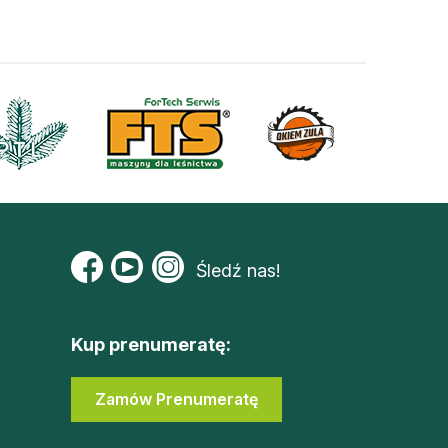
Śledź nas!
Kup prenumeratę:
Zamów Prenumeratę