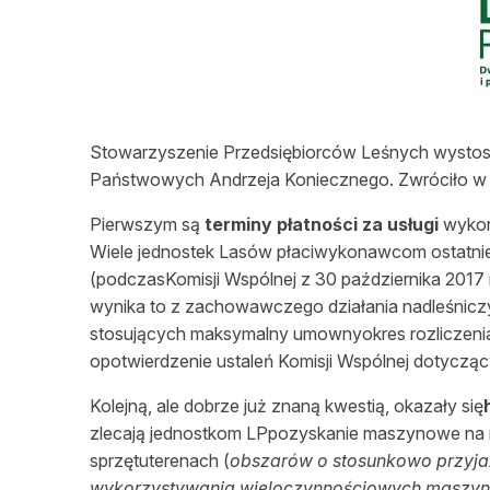
L
Stowarzyszenie Przedsiębiorców Leśnych wystoso
Państwowych Andrzeja Koniecznego. Zwróciło w n
Pierwszym są
terminy płatności za usługi
wykon
Wiele jednostek Lasów płaciwykonawcom ostatnieg
(podczasKomisji Wspólnej z 30 października 2017
wynika to z zachowawczego działania nadleśnicz
stosujących maksymalny umownyokres rozliczenia
opotwierdzenie ustaleń Komisji Wspólnej dotycząc
Kolejną, ale dobrze już znaną kwestią, okazały się
zlecają jednostkom LPpozyskanie maszynowe na 
sprzętuterenach (
obszarów o stosunkowo przyjaz
wykorzystywania wieloczynnościowych maszyn 