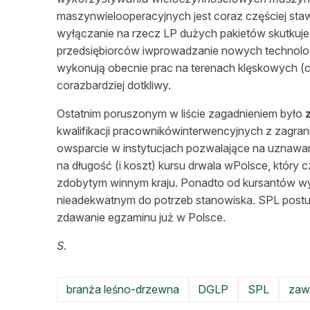
maszynwielooperacyjnych jest coraz częściej sta
wyłączanie na rzecz LP dużych pakietów skutkuje 
przedsiębiorców iwprowadzanie nowych technolog
wykonują obecnie prac na terenach klęskowych (c
corazbardziej dotkliwy.
Ostatnim poruszonym w liście zagadnieniem było
z
kwalifikacji pracownikówinterwencyjnych z zagra
owsparcie w instytucjach pozwalające na uznawani
na długość (i koszt) kursu drwala wPolsce, któ
zdobytym winnym kraju. Ponadto od kursantów wy
nieadekwatnym do potrzeb stanowiska. SPL postul
zdawanie egzaminu już w Polsce.
S.
branża leśno-drzewna
DGLP
SPL
zaw