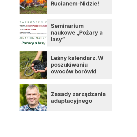
Rucianem-Nidzie!
Seminarium
naukowe „Pożary a
lasy”
Leśny kalendarz. W
poszukiwaniu
owoców borówki
czernicy
Zasady zarządzania
adaptacyjnego