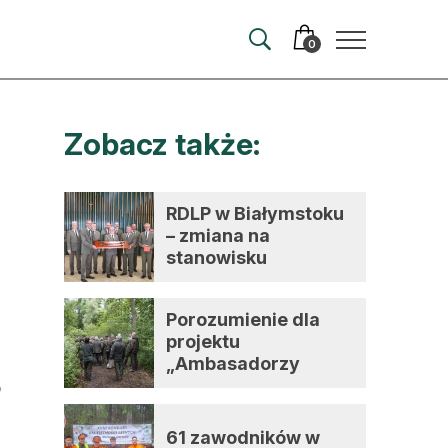
0
Zobacz także:
merata
ma
RDLP w Białymstoku
– zmiana na
 autorem
stanowisku
dyrektora
wum
Porozumienie dla
t
projektu
„Ambasadorzy
zmian”
61 zawodników w