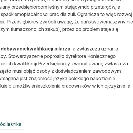
wiany przedsiębiorcom leśnym stającymdo przetargów, a
spadkiemopłacalności prac dla zuli. Ogranicza to więc rozwój
ii. Przedsiębiorcy zwrócili uwagę, że państwowemaszyny nie
zym tłumaczono ich zakup), przez co problem staje się
dobywaniekwalifikacji pilarza
, a zwłaszcza uznania
nicy. Stowarzyszenie poprosiło dyrektora Koniecznego
e ich kwalifikacji.Przedsiębiorcy zwrócili uwagę zwłaszcza
ry często musi objąć osoby z doświadczeniem zawodowym
magana jest znajomość języka polskiego napoziomie
uje o umożliwienieszkolenia pracowników w ich ojczyźnie, a
ód leśnika