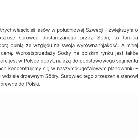
nychwłaścicieli lasów w południowej Szwecji – zwiększyła 
kszość surowca dostarczanego przez Södrę to tarcic
dobrą opinią ze względu na swoją wyrównanąjakość. A mnie
enę. Wzrostsprzedaży Södry na polskim rynku jest takż
które jest w Polsce popyt, należą do podstawowego segment
ktach koncentrujemy się w naszymdługofalowym planowaniu 
 wdziale drzewnym Södry. Surowiec tego zrzeszenia stanow
drewna do Polski.