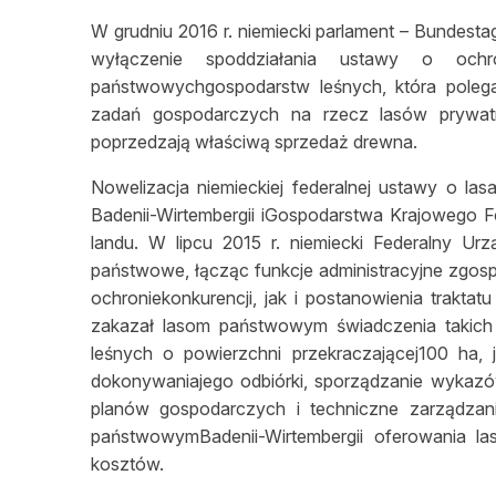
W grudniu 2016 r. niemiecki parlament – Bundesta
wyłączenie spoddziałania ustawy o ochron
państwowychgospodarstw leśnych, która polega
zadań gospodarczych na rzecz lasów prywatn
poprzedzają właściwą sprzedaż drewna.
Nowelizacja niemieckiej federalnej ustawy o 
Badenii-Wirtembergii iGospodarstwa Krajowego 
landu. W lipcu 2015 r. niemiecki Federalny U
państwowe, łącząc funkcje administracyjne zgosp
ochroniekonkurencji, jak i postanowienia trakta
zakazał lasom państwowym świadczenia takich
leśnych o powierzchni przekraczającej100 ha,
dokonywaniajego odbiórki, sporządzanie wykaz
planów gospodarczych i techniczne zarządzan
państwowymBadenii-Wirtembergii oferowania 
kosztów.