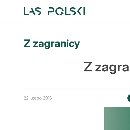
Przejdź
Przejdź
do
do
nawigacji
treści
A
Z zagranicy
A
S
Z zagra
A
D
L
22 lutego 2018
Z
E