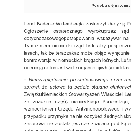
Podoba się natomia
Land Badenia-Wirtembergia zaskarżył decyzję 
Ogłoszenie ostatecznego wyrokuprzez są
dotychczasowegopostępowania wskazywał na to,
Tymczasem niemiecki rząd federalny pospieszn
lasach, tak że terazzakaz może objąć wyłącznie
kontrowersje w niemieckich kręgach leśnych. Leśn
ocenia ją natomiast wiele organizacjiwłaścicieli l
–
Nieuwzględnienie precedensowego orzeczen
sprawi, że ustawa ta będzie stałana gliniany
ZwiązkuNiemieckich Stowarzyszeń Właścicieli 
że znaczna część niemieckiego Bundestagu
wzmocnieniem Urzędu Antymonopolowego i wyst
przypadku przymyka na nie oczybeż żadnych skru
żesprawa nie została jeszcze zbadana pod kąte
zabezpieczenie państwowych beneficjów je