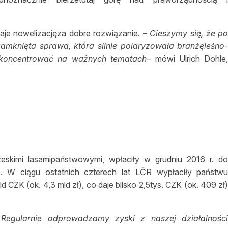
aje nowelizacjęza dobre rozwiązanie. –
Cieszymy się, że p
zamknięta sprawa, która silnie polaryzowała branżęleśno
koncentrować na ważnych tematach
– mówi Ulrich Dohle
zeskimi lasamipaństwowymi, wpłaciły w grudniu 2016 r. d
. W ciągu ostatnich czterech lat LČR wypłaciły państw
CZK (ok. 4,3 mld zł), co daje blisko 2,5tys. CZK (ok. 409 zł
–
Regularnie odprowadzamy zyski z naszej działalnośc