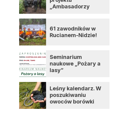
„Ambasadorzy
zmian”
61 zawodników w
Rucianem-Nidzie!
Seminarium
naukowe „Pożary a
lasy”
Leśny kalendarz. W
poszukiwaniu
owoców borówki
czernicy