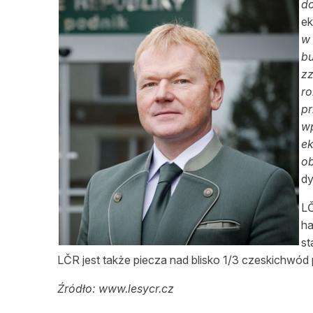
d
e
w
b
z
r
p
wp
e
o
dy
L
h
st
LČR jest także piecza nad blisko 1/3 czeskichwód
Źródło: www.lesycr.cz