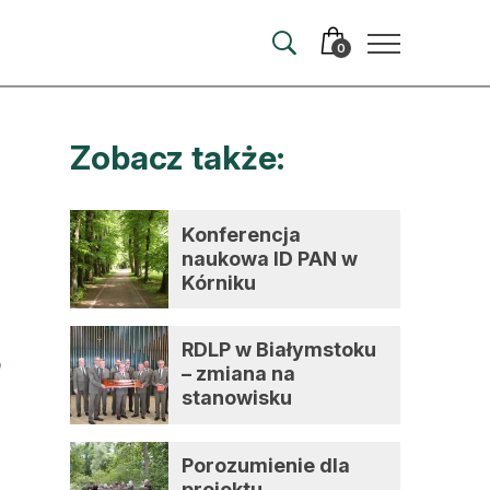
0
Zobacz także:
merata
ma
Konferencja
naukowa ID PAN w
 autorem
Kórniku
wum
RDLP w Białymstoku
t
– zmiana na
stanowisku
dyrektora
Porozumienie dla
projektu