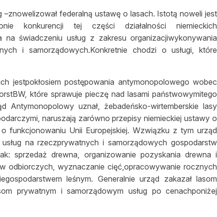
g –znowelizował federalną ustawę o lasach. Istotą noweli jes
ie konkurencji tej części działalności niemieckic
 na świadczeniu usług z zakresu organizacjiwykonywani
ych i samorządowych.Konkretnie chodzi o usługi, któr
lasach jestpokłosiem postępowania antymonopolowego wobe
ForstBW, które sprawuje pieczę nad lasami państwowymiteg
rząd Antymonopolowy uznał, żebadeńsko-wirtemberskie las
odarczymi, naruszają zarówno przepisy niemieckiej ustawy 
tu o funkcjonowaniu Unii Europejskiej. Wzwiązku z tym urzą
 usług na rzeczprywatnych i samorządowych gospodarst
 jak: sprzedaż drewna, organizowanie pozyskania drewna 
ów odbiorczych, wyznaczanie cięć,opracowywanie rocznyc
iegospodarstwem leśnym. Generalnie urząd zakazał laso
lasom prywatnym i samorządowym usług po cenachponiże