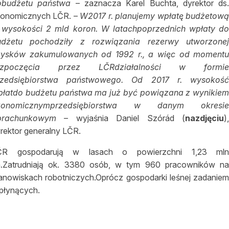
obudżetu państwa
– zaznacza Karel Buchta, dyrektor ds
konomicznych LČR. –
W2017 r. planujemy wpłatę budżetow
 wysokości 2 mld koron. W latachpoprzednich wpłaty d
udżetu pochodziły z rozwiązania rezerwy utworzone
zysków zakumulowanych od 1992 r., a więc od moment
ozpoczęcia przez LČRdziałalności w formi
rzedsiębiorstwa państwowego. Od 2017 r. wysokoś
łatdo budżetu państwa ma już być powiązana z wynikie
konomicznymprzedsiębiorstwa w danym okresi
brachunkowym
– wyjaśnia Daniel Szórád (
nazdjęciu
)
rektor generalny LČR.
ČR gospodarują w lasach o powierzchni 1,23 ml
a.Zatrudniają ok. 3380 osób, w tym 960 pracowników n
anowiskach robotniczych.Oprócz gospodarki leśnej zadanie
 płynących.