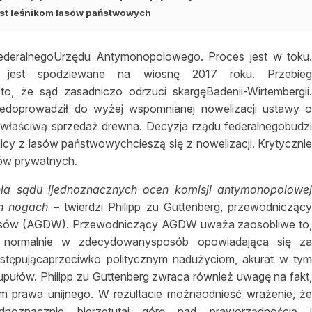
st leśnikom lasów państwowych
FederalnegoUrzędu Antymonopolowego. Proces jest w toku
d jest spodziewane na wiosnę 2017 roku. Przebie
 że sąd zasadniczo odrzuci skargęBadenii-Wirtembergii
iedoprowadził do wyżej wspomnianej nowelizacji ustawy 
 właściwą sprzedaż drewna. Decyzja rządu federalnegobudz
icy z lasów państwowychcieszą się z nowelizacji. Krytyczni
asów prywatnych.
ia sądu ijednoznacznych ocen komisji antymonopolowe
ch nogach
– twierdzi Philipp zu Guttenberg, przewodnicząc
Lasów (AGDW). Przewodniczący AGDW uważa zaosobliwe to
, normalnie w zdecydowanysposób opowiadająca się z
ępującaprzeciwko politycznym nadużyciom, akurat w ty
pułów. Philipp zu Guttenberg zwraca również uwagę na fakt
m prawa unijnego. W rezultacie możnaodnieść wrażenie, ż
dnoznacznie bierzetutaj górę nad praworządnością 