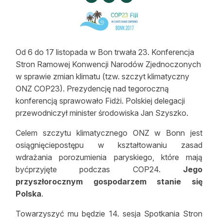
Strefa eksperta
Auto do lasu
Dla drwala
Od 6 do 17 listopada w Bon trwała 23. Konferencja
Stron Ramowej Konwencji Narodów Zjednoczonych
Leśnik na zakupach
w sprawie zmian klimatu (tzw. szczyt klimatyczny
ONZ COP23). Prezydencję nad tegoroczną
Z zagranicy
konferencją sprawowało Fidżi. Polskiej delegacji
przewodniczył minister środowiska Jan Szyszko.
Edukacja
Celem szczytu klimatycznego ONZ w Bonn jest
Lasy prywatne
osiągnięciepostępu w kształtowaniu zasad
wdrażania porozumienia paryskiego, które mają
O nas
byćprzyjęte podczas COP24.
Jego
przyszłorocznym gospodarzem stanie się
100 lat „Lasu Polskiego”
Polska
.
Prenumerata
Towarzyszyć mu będzie 14. sesja Spotkania Stron