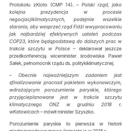
Protokołu zKioto (CMP 14). –
Polski rząd, jako
Reklama
kolejna prezydencja w procesie
negocjacjiklimatycznych, podejmie wszelkie
Zostań autorem
starania, aby wesprzeć rząd Fidżi wwypracowaniu
Archiwum
jak najbardziej efektywnych ustaleń podczas
COP23, które będąpodstawą do dalszych prac w
Kontakt
trakcie szczytu w Polsce
– deklarował jeszcze
przedkonferencją wiceminister środowiska Paweł
Sałek, pełnomocnik rządu ds. politykiklimatycznej.
–
Obecnie najważniejszym zadaniem jest
sfinalizowanie pracnad pakietem wykonawczym,
wdrażającym porozumienie paryskie, którego
przyjęcieplanowane jest w trakcie szczytu
klimatycznego ONZ w grudniu 2018 r.
wKatowicach
– mówił minister Szyszko.
Porozumienie paryskie to pierwsza w historii