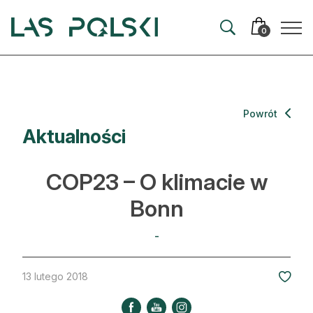
Przejdź
Przejdź
do
do
0
nawigacji
treści
Aktualności
Powrót
Aktualności
Artykuły
Hodowla lasu
COP23 – O klimacie w
Ochrona lasu
Bonn
Nowe technologie
-
Prawo
13 lutego 2018
Kultura i historia