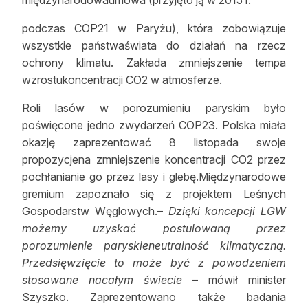
międzynarodowaumowa (przyjęto ją w 2015 r.
podczas COP21 w Paryżu), która zobowiązuje
wszystkie państwaświata do działań na rzecz
ochrony klimatu. Zakłada zmniejszenie tempa
wzrostukoncentracji CO2 w atmosferze.
Roli lasów w porozumieniu paryskim było
poświęcone jedno zwydarzeń COP23. Polska miała
okazję zaprezentować 8 listopada swoje
propozycjena zmniejszenie koncentracji CO2 przez
pochłanianie go przez lasy i glebę.Międzynarodowe
gremium zapoznało się z projektem Leśnych
Gospodarstw Węglowych.–
Dzięki koncepcji LGW
możemy uzyskać postulowaną przez
porozumienie paryskieneutralność klimatyczną.
Przedsięwzięcie to może być z powodzeniem
stosowane nacałym świecie
– mówił minister
Szyszko. Zaprezentowano także badania