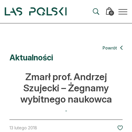
Przejdź
Przejdź
do
do
0
nawigacji
treści
Aktualności
Powrót
Aktualności
Artykuły
Hodowla lasu
Zmarł prof. Andrzej
Ochrona lasu
Szujecki – Żegnamy
wybitnego naukowca
Nowe technologie
Prawo
-
Kultura i historia
13 lutego 2018