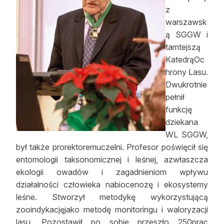
z
Reklama
warszawsk
Zostań autorem
ą SGGW i
tamtejszą
Archiwum
KatedrąOc
hrony Lasu.
Kontakt
Dwukrotnie
pełnił
funkcję
dziekana
WL SGGW,
był także prorektoremuczelni. Profesor poświęcił się
entomologii taksonomicznej i leśnej, azwłaszcza
ekologii owadów i zagadnieniom wpływu
działalności człowieka nabiocenozę i ekosystemy
leśne. Stworzył metodykę wykorzystującą
zooindykacjęjako metodę monitoringu i waloryzacji
lasu. Pozostawił po sobie przeszło 250prac