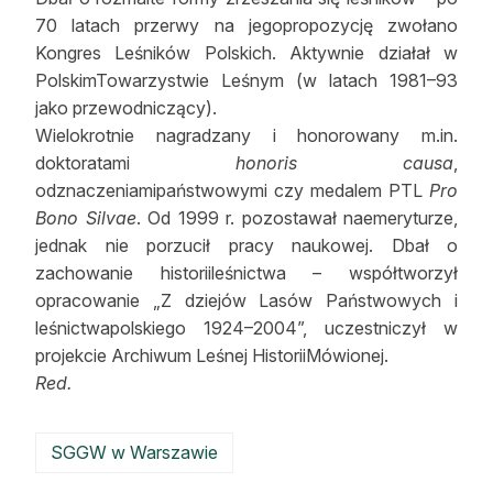
70 latach przerwy na jegopropozycję zwołano
Kongres Leśników Polskich. Aktywnie działał w
PolskimTowarzystwie Leśnym (w latach 1981–93
jako przewodniczący).
Wielokrotnie nagradzany i honorowany m.in.
doktoratami
honoris causa
,
odznaczeniamipaństwowymi czy medalem PTL
Pro
Bono Silvae
. Od 1999 r. pozostawał naemeryturze,
jednak nie porzucił pracy naukowej. Dbał o
zachowanie historiileśnictwa – współtworzył
opracowanie „Z dziejów Lasów Państwowych i
leśnictwapolskiego 1924–2004”, uczestniczył w
projekcie Archiwum Leśnej HistoriiMówionej.
Red.
SGGW w Warszawie