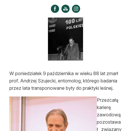
Strefa eksperta
Auto do lasu
Dla drwala
Leśnik na zakupach
Z zagranicy
Edukacja
W poniedziałek 9 października w wieku 88 lat zmarł
prof. Andrzej Szujecki, entomolog, którego badania
Lasy prywatne
przez lata transponowane były do praktyki leśnej.
O nas
Przezcałą
karierę
100 lat „Lasu Polskiego”
zawodową
pozostawa
Prenumerata
ł związany