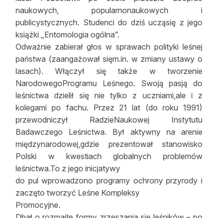
naukowych, popularnonaukowych i
publicystycznych. Studenci do dziś ucząsię z jego
książki „Entomologia ogólna”.
Odważnie zabierał głos w sprawach polityki leśnej
państwa (zaangażował sięm.in. w zmiany ustawy o
lasach). Włączył się także w tworzenie
NarodowegoProgramu Leśnego. Swoją pasją do
leśnictwa dzielił się nie tylko z uczniami,ale i z
kolegami po fachu. Przez 21 lat (do roku 1991)
przewodniczył RadzieNaukowej Instytutu
Badawczego Leśnictwa. Był aktywny na arenie
międzynarodowej,gdzie prezentował stanowisko
Polski w kwestiach globalnych problemów
leśnictwa.To z jego inicjatywy
do pul wprowadzono programy ochrony przyrody i
zaczęto tworzyć Leśne Kompleksy
Promocyjne.
Dbał o rozmaite formy zrzeszania się leśników – po